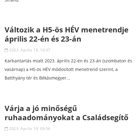
Változik a H5-ös HÉV menetrendje
április 22-én és 23-án
2023. Április 19. 10:37
Karbantartás miatt 2023. április 22-én és 23-án (szombaton és
vasárnap) a H5-ös HÉV módosított menetrend szerint, a
Batthyány tér és Békásmegyer...
Várja a jó minőségű
ruhaadományokat a Családsegítő
2023. Április 19. 09:56