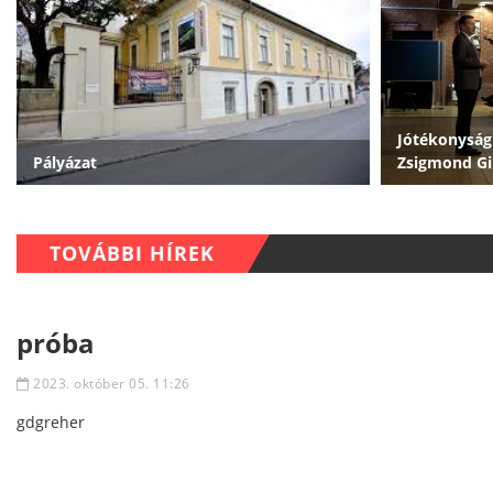
Jótékonysági
Pályázat
Zsigmond G
TOVÁBBI HÍREK
próba
2023. október 05. 11:26
gdgreher