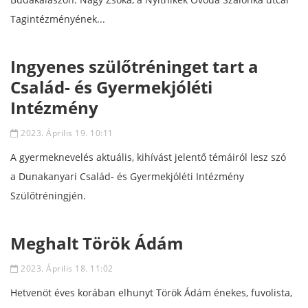
Tagintézményének...
Ingyenes szülőtréninget tart a
Család- és Gyermekjóléti
Intézmény
2023. Április 19. 10:11
A gyermeknevelés aktuális, kihívást jelentő témáiról lesz szó
a Dunakanyari Család- és Gyermekjóléti Intézmény
Szülőtréningjén.
Meghalt Török Ádám
2023. Április 18. 11:02
Hetvenöt éves korában elhunyt Török Ádám énekes, fuvolista,