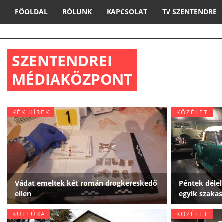
FŐOLDAL
RÓLUNK
KAPCSOLAT
TV SZENTENDRE
SZENTENDREI
MÉDIAKÖZPONT
KÉK HÍREK
KÖZÉLET
Vádat emeltek két román drogkereskedő
Péntek délel
ellen
egyik szakas
KULTÚRA
KÖZÉLET