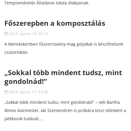
Templomdombi Általános Iskola diákjainak.
Főszerepben a komposztálás
2023. Április 18. 09:13
A Mentáskertben fűszernövény-mag golyókat is készíthetünk
csütörtökön.
„Sokkal több mindent tudsz, mint
gondolnád!”
2023. Április 17. 12:45
„Sokkal több mindent tudsz, mint gondolnád!” – véli Bartha
Álmos kvízmester, aki Szentendrén is próbára teszi időnként a
játékosok tudását....