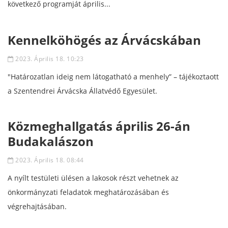
következő programját április...
Kennelköhögés az Árvácskában
2023. Április 18. 10:23
"Határozatlan ideig nem látogatható a menhely” – tájékoztaott
a Szentendrei Árvácska Állatvédő Egyesület.
Közmeghallgatás április 26-án
Budakalászon
2023. Április 18. 08:44
A nyílt testületi ülésen a lakosok részt vehetnek az
önkormányzati feladatok meghatározásában és
végrehajtásában.