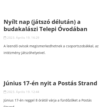
Nyílt nap (játszó délután) a
budakalászi Telepi Óvodában
2023. Április 19. 16:29
A leendő ovisok megismerkedhetnek a csoportszobákkal, az
intézmény játszóhelyeivel.
Június 17-én nyit a Postás Strand
2023. Április 19. 12:44
Június 17-én reggel 8 órától várja a fürdőzőket a Postás
Strand.