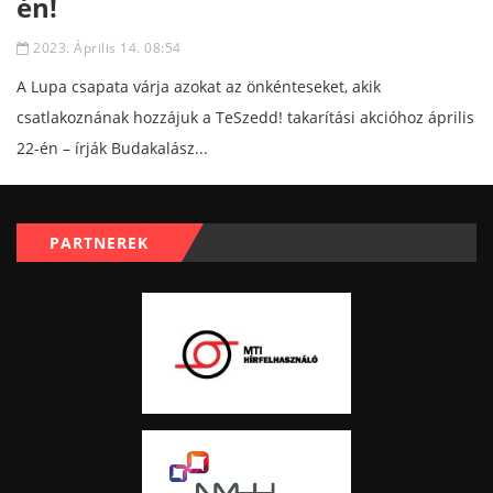
én!
2023. Április 14. 08:54
A Lupa csapata várja azokat az önkénteseket, akik
csatlakoznának hozzájuk a TeSzedd! takarítási akcióhoz április
22-én – írják Budakalász...
PARTNEREK