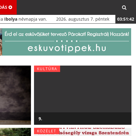
ADÁS
Ma
Ibolya
névnapja van.
2026. augusztus 7. péntek
03:51:43
KULTÚRA
9.
KÖZÉLET