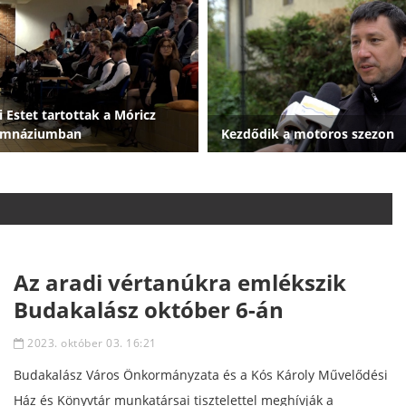
 Estet tartottak a Móricz
imnáziumban
Kezdődik a motoros szezon
Az aradi vértanúkra emlékszik
Budakalász október 6-án
2023. október 03. 16:21
Budakalász Város Önkormányzata és a Kós Károly Művelődési
Ház és Könyvtár munkatársai tisztelettel meghívják a