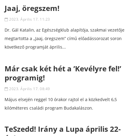
Jaaj, öregszem!
2023. Április 17. 11:23
Dr. Gál Katalin, az Egészségklub alapítója, szakmai vezetője
megtartotta a „Jaaj, öregszem” című előadássorozat soron
következő programját április...
Már csak két hét a ’Kevélyre fel!’
programig!
2023. Április 17. 08:49
Május elsején reggel 10 órakor rajtol el a közkedvelt 6,5
kilóméteres családi program Budakalászon.
TeSzedd! Irány a Lupa április 22-