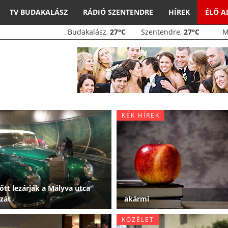
TV BUDAKALÁSZ
RÁDIÓ SZENTENDRE
HÍREK
ÉLŐ 
Budakalász,
27°C
Szentendre,
27°C
KÉK HÍREK
őtt lezárják a Mályva utca
zát
akármi
KÖZÉLET