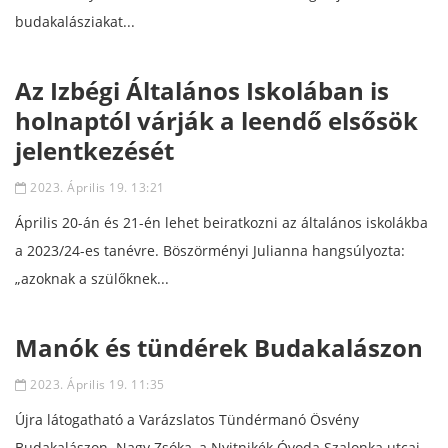
budakalásziakat...
Az Izbégi Általános Iskolában is
holnaptól várják a leendő elsősök
jelentkezését
2023. Április 19. 13:21
Április 20-án és 21-én lehet beiratkozni az általános iskolákba
a 2023/24-es tanévre. Böszörményi Julianna hangsúlyozta:
„azoknak a szülőknek...
Manók és tündérek Budakalászon
2023. Április 19. 11:35
Újra látogatható a Varázslatos Tündérmanó Ösvény
Budakalászon. Nagy Zsóka, a Nyitnikék Óvoda Szalonka utcai