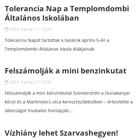
Tolerancia Nap a Templomdombi
Általános Iskolában
2023. Április 17. 12:24
Tolerancia Napot tartottak a tanárok április 5-én a
Templomdombi Általános Iskola diákjainak.
Felszámolják a mini benzinkutat
2023. Április 17. 10:55
Felszámolják a mini benzinkutat Szentendrén a Dunakanyar
körút és a Martinovics utca kereszteződésében – értesítette a
lakosságot hivatalos honlapján...
Vízhiány lehet Szarvashegyen!