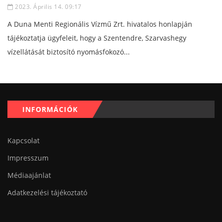
2023. Április 14. 09:17
A Duna Menti Regionális Vízmű Zrt. hivatalos honlapján
tájékoztatja ügyfeleit, hogy a Szentendre, Szarvashegy
vízellátását biztosító nyomásfokozó...
INFORMÁCIÓK
Kapcsolat
Impresszum
Médiaajánlat
Adatkezelési tájékoztató