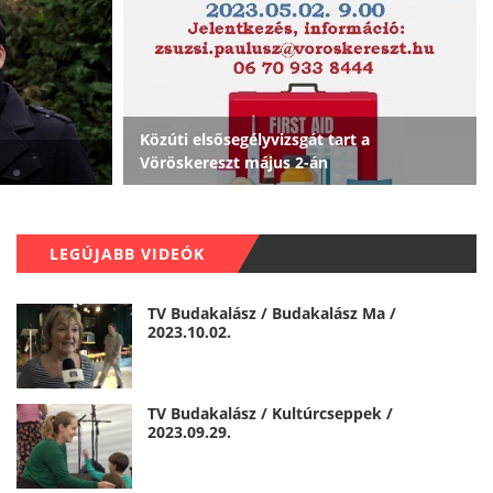
Közúti elsősegélyvizsgát tart a
Vöröskereszt május 2-án
LEGÚJABB VIDEÓK
TV Budakalász / Budakalász Ma /
2023.10.02.
TV Budakalász / Kultúrcseppek /
2023.09.29.