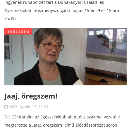
Ingyenes ruhabörzét tart a Dunakanyari Család- és
Gyermekjóléti Intézményszolgálat május 15-én, 9 és 15 óra
között.
EGÉSZSÉG
Jaaj, öregszem!
2023. Április 17. 11:23
Dr. Gál Katalin, az Egészségklub alapítója, szakmai vezetője
megtartotta a „Jaaj, öregszem” című előadássorozat soron