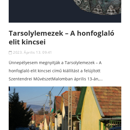
Tarsolylemezek – A honfoglaló
elit kincsei
2023. Április 13. 09:41
Ünnepélyesem megnyitják a Tarsolylemezek – A
honfoglaló elit kincsei című kiállítást a felújított
Szentendrei MűvészetMalomban április 13-án,...