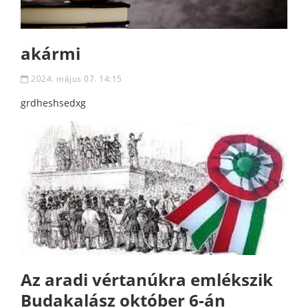
akármi
2024. május 07. 14:15
grdheshsedxg
Az aradi vértanúkra emlékszik
Budakalász október 6-án