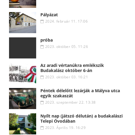
Pályázat
2024. február 11. 17:06
próba
2023. október 05. 11:26
Az aradi vértanúkra emlékszik
Budakalász október 6-án
2023. október 03. 16:21
Péntek délelőtt lezárják a Mályva utca
egyik szakaszát
2023. szeptember 22. 13:38
Nyílt nap (játszó délután) a budakalászi
Telepi Óvodában
2023. Április 19. 16:29