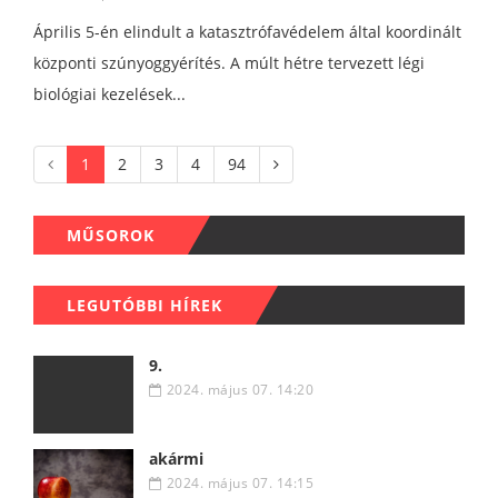
Április 5-én elindult a katasztrófavédelem által koordinált
központi szúnyoggyérítés. A múlt hétre tervezett légi
biológiai kezelések...
1
2
3
4
94
MŰSOROK
LEGUTÓBBI HÍREK
9.
2024. május 07. 14:20
akármi
2024. május 07. 14:15