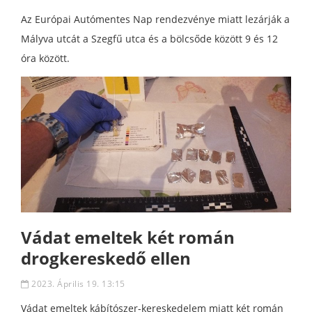
Az Európai Autómentes Nap rendezvénye miatt lezárják a
Mályva utcát a Szegfű utca és a bölcsőde között 9 és 12
óra között.
Vádat emeltek két román
drogkereskedő ellen
2023. Április 19. 13:15
Vádat emeltek kábítószer-kereskedelem miatt két román