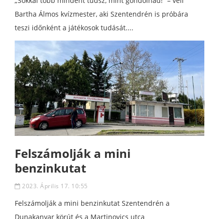
„Sokkal több mindent tudsz, mint gondolnád!” – véli
Bartha Álmos kvízmester, aki Szentendrén is próbára
teszi időnként a játékosok tudását....
Felszámolják a mini
benzinkutat
2023. Április 17. 10:55
Felszámolják a mini benzinkutat Szentendrén a
Dunakanyar körút és a Martinovics utca