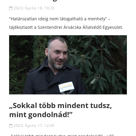
2023. Április 18. 10:23
"Határozatlan ideig nem látogatható a menhely” –
tájékoztaott a Szentendrei Árvácska Állatvédő Egyesület.
„Sokkal több mindent tudsz,
mint gondolnád!”
2023. Április 17. 12:45