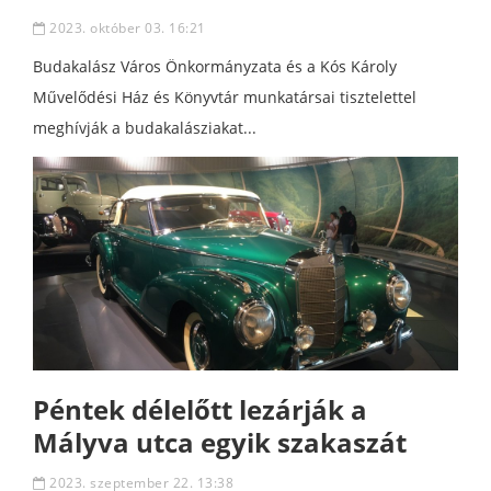
2023. október 03. 16:21
Budakalász Város Önkormányzata és a Kós Károly
Művelődési Ház és Könyvtár munkatársai tisztelettel
meghívják a budakalásziakat...
Péntek délelőtt lezárják a
Mályva utca egyik szakaszát
2023. szeptember 22. 13:38