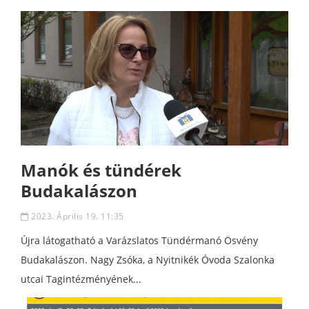
Manók és tündérek
Budakalászon
2023. Április 19. 11:35
Újra látogatható a Varázslatos Tündérmanó Ösvény
Budakalászon. Nagy Zsóka, a Nyitnikék Óvoda Szalonka
utcai Tagintézményének...