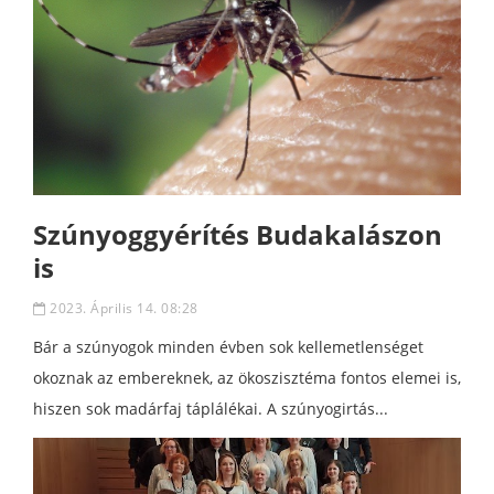
Szúnyoggyérítés Budakalászon
is
2023. Április 14. 08:28
Bár a szúnyogok minden évben sok kellemetlenséget
okoznak az embereknek, az ökoszisztéma fontos elemei is,
hiszen sok madárfaj táplálékai. A szúnyogirtás...