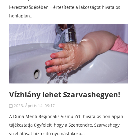
kereszteződésében – értesítette a lakosságot hivatalos
honlapján...
Vízhiány lehet Szarvashegyen!
2023. Április 14. 09:17
A Duna Menti Regionális Vízmű Zrt. hivatalos honlapján
tájékoztatja ügyfeleit, hogy a Szentendre, Szarvashegy
vízellátását biztosító nyomásfokozó...