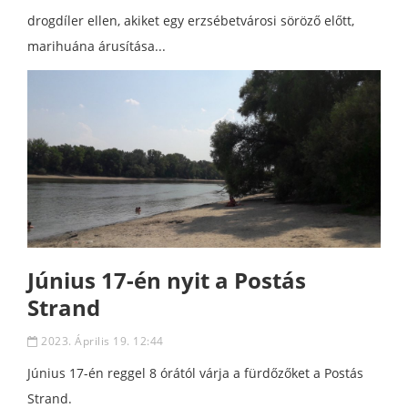
drogdíler ellen, akiket egy erzsébetvárosi söröző előtt,
marihuána árusítása...
Június 17-én nyit a Postás
Strand
2023. Április 19. 12:44
Június 17-én reggel 8 órától várja a fürdőzőket a Postás
Strand.