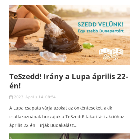
TeSzedd! Irány a Lupa április 22-
én!
2023. Április 14. 08:54
A Lupa csapata várja azokat az önkénteseket, akik
csatlakoznának hozzájuk a TeSzedd! takarítási akcióhoz
április 22-én – írják Budakalász...