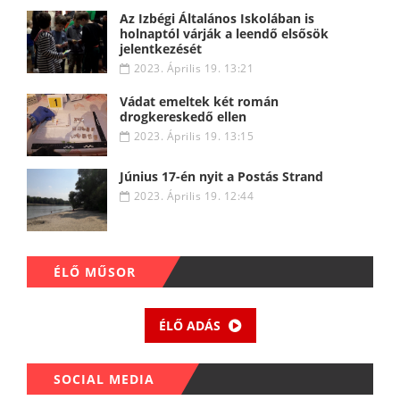
Az Izbégi Általános Iskolában is
holnaptól várják a leendő elsősök
jelentkezését
2023. Április 19. 13:21
Vádat emeltek két román
drogkereskedő ellen
2023. Április 19. 13:15
Június 17-én nyit a Postás Strand
2023. Április 19. 12:44
ÉLŐ MŰSOR
ÉLŐ ADÁS
SOCIAL MEDIA