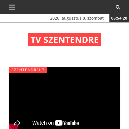
Toggle
navigation
2026. augusztus 8. szombat
05:54:20
TV SZENTENDRE
SZENTENDREI 7