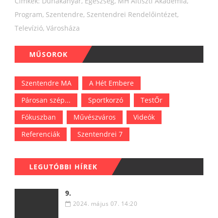
Címkék:
Dunakanyar
,
Egészség
,
MH Altiszti Akadémia
,
Program
,
Szentendre
,
Szentendrei Rendelőintézet
,
Televízió
,
Városháza
MŰSOROK
Szentendre MA
A Hét Embere
Párosan szép...
Sportkorzó
TestŐr
Fókuszban
Művészváros
Videók
Referenciák
Szentendrei 7
LEGUTÓBBI HÍREK
9.
2024. május 07. 14:20