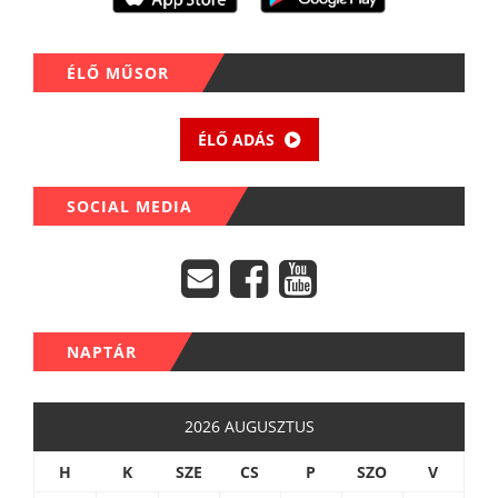
ÉLŐ MŰSOR
ÉLŐ ADÁS
SOCIAL MEDIA
NAPTÁR
2026 AUGUSZTUS
H
K
SZE
CS
P
SZO
V