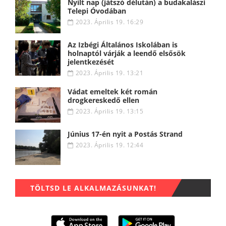
Nyílt nap (játszó délután) a budakalászi
Telepi Óvodában
2023. Április 19. 16:29
Az Izbégi Általános Iskolában is
holnaptól várják a leendő elsősök
jelentkezését
2023. Április 19. 13:21
Vádat emeltek két román
drogkereskedő ellen
2023. Április 19. 13:15
Június 17-én nyit a Postás Strand
2023. Április 19. 12:44
TÖLTSD LE ALKALMAZÁSUNKAT!