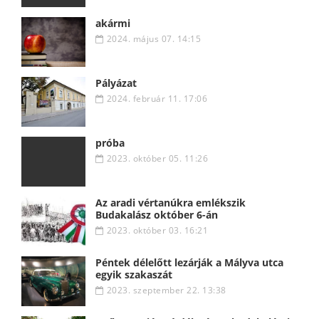
akármi
2024. május 07. 14:15
Pályázat
2024. február 11. 17:06
próba
2023. október 05. 11:26
Az aradi vértanúkra emlékszik
Budakalász október 6-án
2023. október 03. 16:21
Péntek délelőtt lezárják a Mályva utca
egyik szakaszát
2023. szeptember 22. 13:38