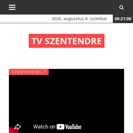
Toggle
navigation
2026. augusztus 8. szombat
08:21:08
TV SZENTENDRE
SZENTENDREI 7