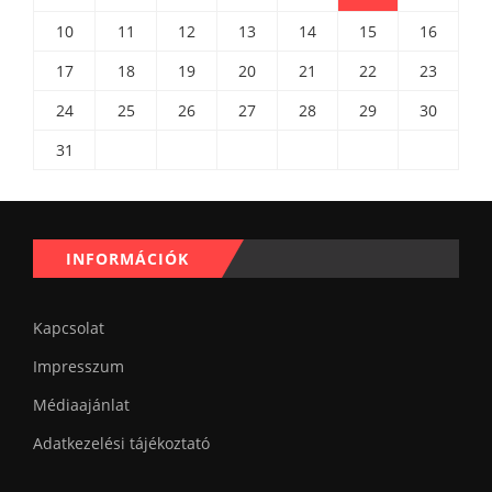
10
11
12
13
14
15
16
17
18
19
20
21
22
23
24
25
26
27
28
29
30
31
INFORMÁCIÓK
Kapcsolat
Impresszum
Médiaajánlat
Adatkezelési tájékoztató