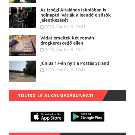
Az Izbégi Általános Iskolában is
holnaptól várják a leendő elsősök
jelentkezését
2023. Április 19. 13:21
Vádat emeltek két román
drogkereskedő ellen
2023. Április 19. 13:15
Június 17-én nyit a Postás Strand
2023. Április 19. 12:44
TÖLTSD LE ALKALMAZÁSUNKAT!