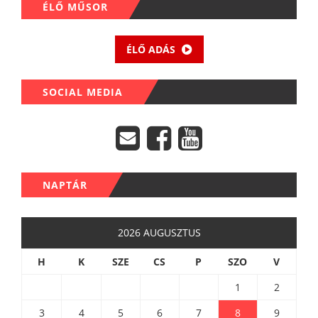
ÉLŐ MŰSOR
ÉLŐ ADÁS
SOCIAL MEDIA
NAPTÁR
2026 AUGUSZTUS
H
K
SZE
CS
P
SZO
V
1
2
3
4
5
6
7
8
9