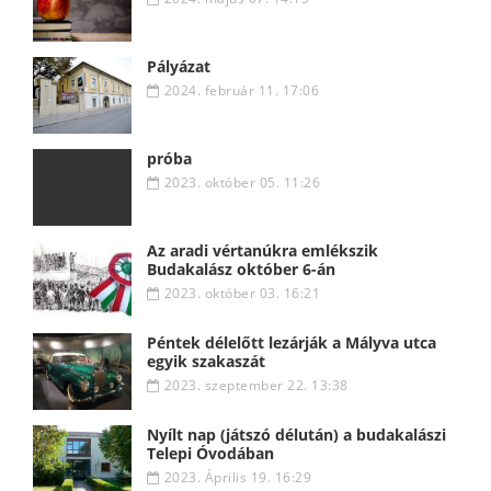
Pályázat
2024. február 11. 17:06
próba
2023. október 05. 11:26
Az aradi vértanúkra emlékszik
Budakalász október 6-án
2023. október 03. 16:21
Péntek délelőtt lezárják a Mályva utca
egyik szakaszát
2023. szeptember 22. 13:38
Nyílt nap (játszó délután) a budakalászi
Telepi Óvodában
2023. Április 19. 16:29