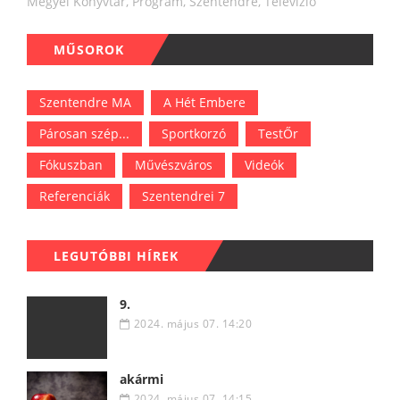
Megyei Könyvtár
,
Program
,
Szentendre
,
Televízió
MŰSOROK
Szentendre MA
A Hét Embere
Párosan szép...
Sportkorzó
TestŐr
Fókuszban
Művészváros
Videók
Referenciák
Szentendrei 7
LEGUTÓBBI HÍREK
9.
2024. május 07. 14:20
akármi
2024. május 07. 14:15