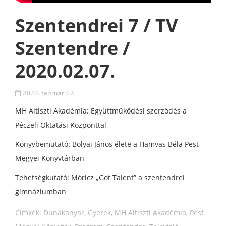
Szentendrei 7 / TV
Szentendre /
2020.02.07.
2020. február 07.
MH Altiszti Akadémia: Együttműködési szerződés a
Péczeli Oktatási Központtal
Könyvbemutató: Bolyai János élete a Hamvas Béla Pest
Megyei Könyvtárban
Tehetségkutató: Móricz „Got Talent” a szentendrei
gimnáziumban
Címkék:
Dunakanyar
,
Gyerek
,
MH Altiszti Akadémia
,
Pest