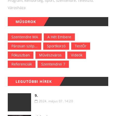
Program
,
Rendőrség
,
Sport
,
Szentendre
,
Televízió
,
Városháza
MŰSOROK
Szentendre MA
A Hét Embere
Párosan szép...
Sportkorzó
TestŐr
Fókuszban
Művészváros
Videók
Referenciák
Szentendrei 7
LEGUTÓBBI HÍREK
9.
2024. május 07. 14:20