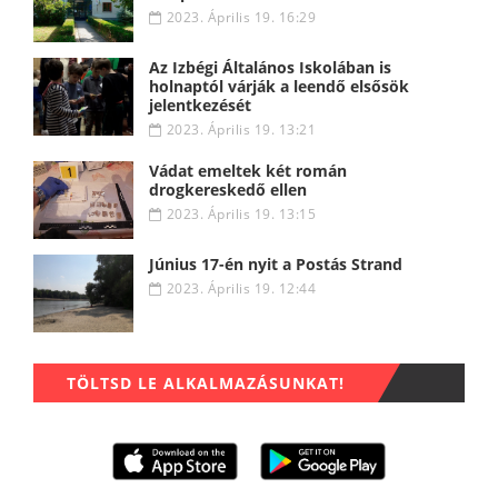
2023. Április 19. 16:29
Az Izbégi Általános Iskolában is
holnaptól várják a leendő elsősök
jelentkezését
2023. Április 19. 13:21
Vádat emeltek két román
drogkereskedő ellen
2023. Április 19. 13:15
Június 17-én nyit a Postás Strand
2023. Április 19. 12:44
TÖLTSD LE ALKALMAZÁSUNKAT!