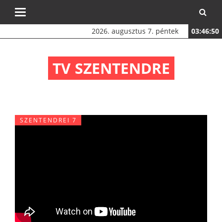
Toggle
navigation
2026. augusztus 7. péntek
03:46:50
TV SZENTENDRE
SZENTENDREI 7