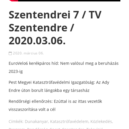
Szentendrei 7 / TV
Szentendre /
2020.03.06.
2020. március 06.
EuroVelo6 kerékpáros híd: Nem valósul meg a beruházás
2023-ig
Pest Megyei Katasztrófavédelmi Igazgatóság: Az Ady
Endre úton borult lángokba egy társasház
Rendőrségi ellenőrzés: Ezúttal is az ittas vezetők
visszaszorítása volt a cél
Címkék:
Dunakanyar
,
Katasztrófavédelem
,
Közlekedés
,