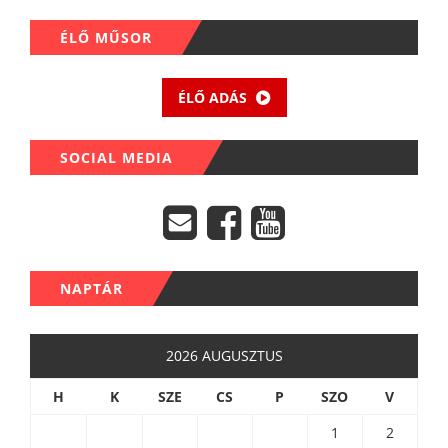
ÉLŐ MŰSOR
ÉLŐ ADÁS
SOCIAL MEDIA
NAPTÁR
2026 AUGUSZTUS
H
K
SZE
CS
P
SZO
V
1
2