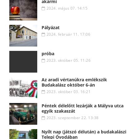
akármi
2024. május 07. 14:15
Pályázat
2024. február 11. 17:06
próba
2023. október 05. 11:26
Az aradi vértanúkra emlékszik
Budakalász október 6-án
2023. október 03. 16:21
Péntek délelőtt lezárják a Mályva utca
egyik szakaszát
2023. szeptember 22. 13:38
Nyílt nap (játszó délután) a budakalászi
Telepi Óvodában