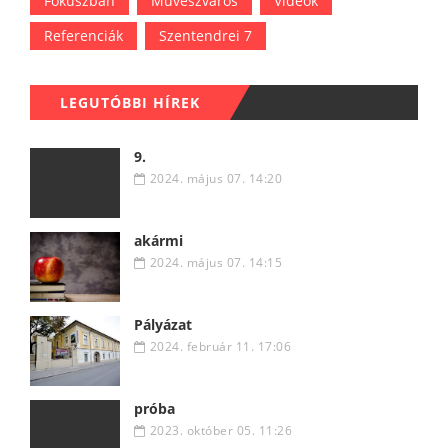
Fókuszban
Művészváros
Videók
Referenciák
Szentendrei 7
LEGUTÓBBI HÍREK
9.
2024. május 07. 14:20
akármi
2024. május 07. 14:15
Pályázat
2024. február 11. 17:06
próba
2023. október 05. 11:26