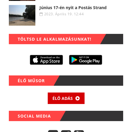
Június 17-én nyit a Postás Strand
2023. Április 19. 12:44
TÖLTSD LE ALKALMAZÁSUNKAT!
ÉLŐ MŰSOR
ÉLŐ ADÁS
SOCIAL MEDIA