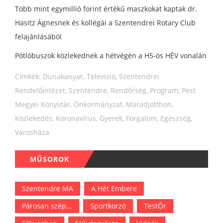
Több mint egymillió forint értékű maszkokat kaptak dr.
Hasitz Ágnesnek és kollégái a Szentendrei Rotary Club
felajánlásából
Pótlóbuszok közlekednek a hétvégén a H5-ös HÉV vonalán
Címkék:
Dunakanyar
,
Televízió
,
Szentendrei
Rendelőintézet
,
Szentendre
,
Rendőrség
,
Program
,
Pest
Megyei Könyvtár
,
Önkormányzat
,
Maradjotthon
,
Közlekedés
,
Koronavírus
,
Gyerek
,
Forgalom
,
Egészség
,
Városháza
MŰSOROK
Szentendre MA
A Hét Embere
Párosan szép...
Sportkorzó
TestŐr