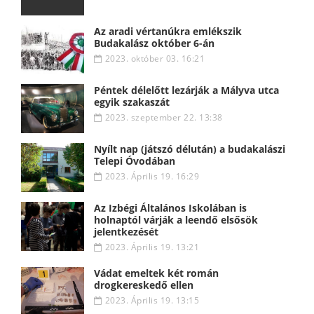
Az aradi vértanúkra emlékszik
Budakalász október 6-án
2023. október 03. 16:21
Péntek délelőtt lezárják a Mályva utca
egyik szakaszát
2023. szeptember 22. 13:38
Nyílt nap (játszó délután) a budakalászi
Telepi Óvodában
2023. Április 19. 16:29
Az Izbégi Általános Iskolában is
holnaptól várják a leendő elsősök
jelentkezését
2023. Április 19. 13:21
Vádat emeltek két román
drogkereskedő ellen
2023. Április 19. 13:15