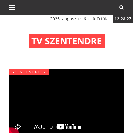
Toggle
navigation
2026. augusztus 6. csütörtök
12:28:27
TV SZENTENDRE
SZENTENDREI 7