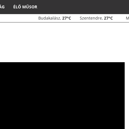
ÁG
ÉLŐ MŰSOR
Budakalász,
27°C
Szentendre,
27°C