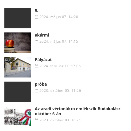
9.
2024. május 07. 14:20
akármi
2024. május 07. 14:15
Pályázat
2024. február 11. 17:06
próba
2023. október 05. 11:26
Az aradi vértanúkra emlékszik Budakalász
október 6-án
2023. október 03. 16:21