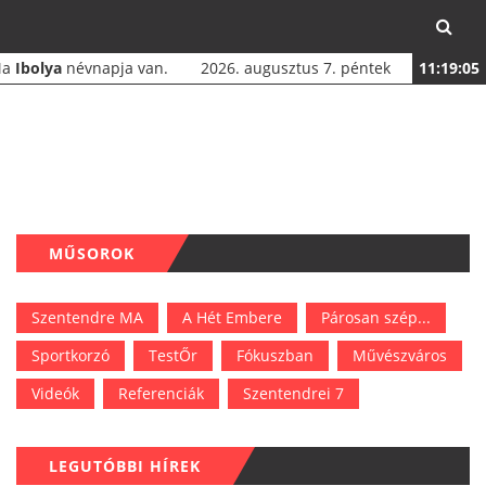
Ma
Ibolya
névnapja van.
2026. augusztus 7. péntek
11:19:05
MŰSOROK
Szentendre MA
A Hét Embere
Párosan szép...
Sportkorzó
TestŐr
Fókuszban
Művészváros
Videók
Referenciák
Szentendrei 7
LEGUTÓBBI HÍREK