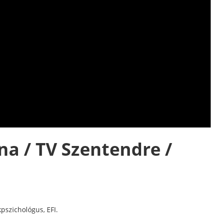
na / TV Szentendre /
pszichológus, EFI.