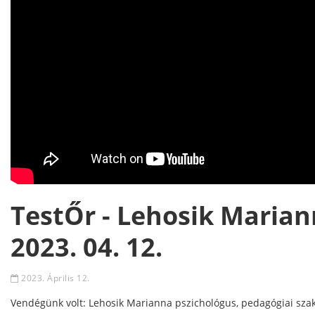
TestŐr - Lehosik Marian
2023. 04. 12.
2023. Április 12.
Vendégünk volt: Lehosik Marianna pszichológus, pedagógiai szak