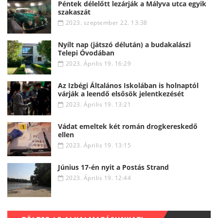
Péntek délelőtt lezárják a Mályva utca egyik
szakaszát
2023. szeptember 22. 13:38
Nyílt nap (játszó délután) a budakalászi
Telepi Óvodában
2023. Április 19. 16:29
Az Izbégi Általános Iskolában is holnaptól
várják a leendő elsősök jelentkezését
2023. Április 19. 13:21
Vádat emeltek két román drogkereskedő
ellen
2023. Április 19. 13:15
Június 17-én nyit a Postás Strand
2023. Április 19. 12:44