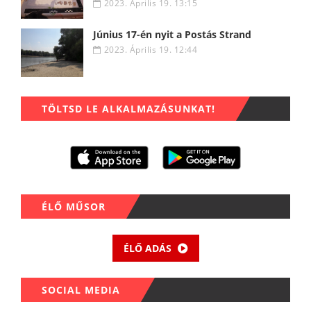
2023. Április 19. 13:15
Június 17-én nyit a Postás Strand
2023. Április 19. 12:44
TÖLTSD LE ALKALMAZÁSUNKAT!
ÉLŐ MŰSOR
ÉLŐ ADÁS
SOCIAL MEDIA