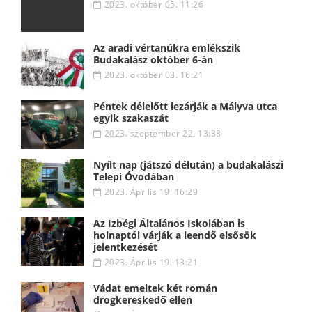
2023. október 05. 11:26
Az aradi vértanúkra emlékszik
Budakalász október 6-án
2023. október 03. 16:21
Péntek délelőtt lezárják a Mályva utca
egyik szakaszát
2023. szeptember 22. 13:38
Nyílt nap (játszó délután) a budakalászi
Telepi Óvodában
2023. Április 19. 16:29
Az Izbégi Általános Iskolában is
holnaptól várják a leendő elsősök
jelentkezését
2023. Április 19. 13:21
Vádat emeltek két román
drogkereskedő ellen