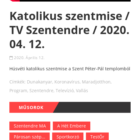
Katolikus szentmise /
TV Szentendre / 2020.
04. 12.
2020. Április 12.
Húsvéti katolikus szentmise a Szent Péter-Pál templomból
Címkék:
Dunakanyar
,
Koronavírus
,
Maradjotthon
,
Program
,
Szentendre
,
Televízió
,
Vallás
MŰSOROK
Szentendre MA
A Hét Embere
Párosan szép...
Sportkorzó
TestŐr