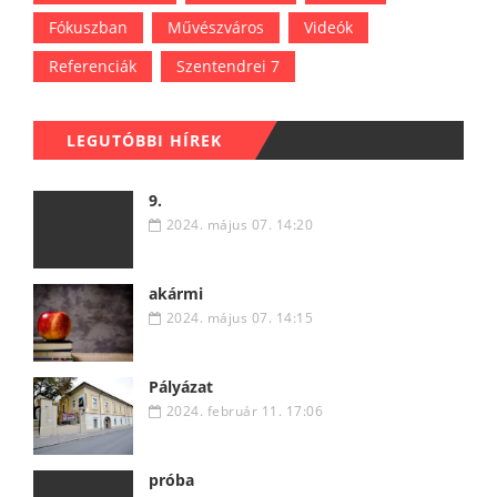
Fókuszban
Művészváros
Videók
Referenciák
Szentendrei 7
LEGUTÓBBI HÍREK
9.
2024. május 07. 14:20
akármi
2024. május 07. 14:15
Pályázat
2024. február 11. 17:06
próba