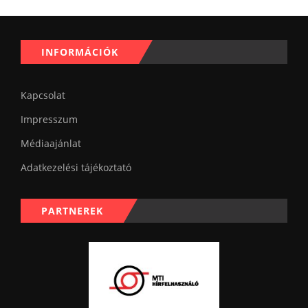
INFORMÁCIÓK
Kapcsolat
Impresszum
Médiaajánlat
Adatkezelési tájékoztató
PARTNEREK