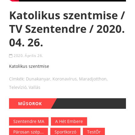
Katolikus szentmise /
TV Szentendre / 2020.
04. 26.
2020. Április 26.
Katolikus szentmise
Címkék:
Dunakanyar
,
Koronavírus
,
Maradjotthon
,
Televízió
,
Vallás
MŰSOROK
Szentendre MA
A Hét Embere
Párosan szép...
Sportkorzó
TestŐr