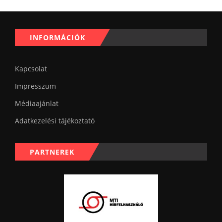
INFORMÁCIÓK
Kapcsolat
Impresszum
Médiaajánlat
Adatkezelési tájékoztató
PARTNEREK