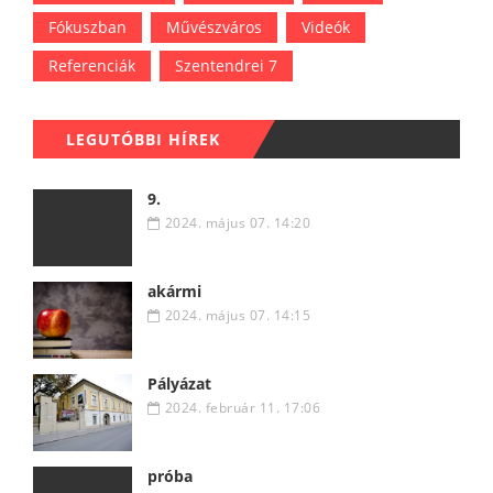
Fókuszban
Művészváros
Videók
Referenciák
Szentendrei 7
LEGUTÓBBI HÍREK
9.
2024. május 07. 14:20
akármi
2024. május 07. 14:15
Pályázat
2024. február 11. 17:06
próba