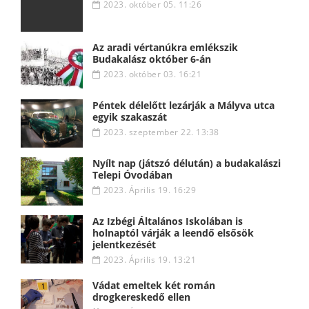
2023. október 05. 11:26
Az aradi vértanúkra emlékszik
Budakalász október 6-án
2023. október 03. 16:21
Péntek délelőtt lezárják a Mályva utca
egyik szakaszát
2023. szeptember 22. 13:38
Nyílt nap (játszó délután) a budakalászi
Telepi Óvodában
2023. Április 19. 16:29
Az Izbégi Általános Iskolában is
holnaptól várják a leendő elsősök
jelentkezését
2023. Április 19. 13:21
Vádat emeltek két román
drogkereskedő ellen