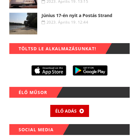
2023. Április 19. 13:15
Június 17-én nyit a Postás Strand
2023. Április 19. 12:44
TÖLTSD LE ALKALMAZÁSUNKAT!
ÉLŐ MŰSOR
ÉLŐ ADÁS
SOCIAL MEDIA