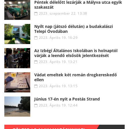
Péntek délelőtt lezárják a Mályva utca egyik
szakaszát
2023. szeptember 22. 13:38
Nyílt nap (játszó délután) a budakalászi
Telepi Óvodában
2023. Április 19. 16:29
Az Izbégi Általános Iskolában is holnaptól
várják a leendő elsősök jelentkezését
2023. Április 19. 13:21
Vádat emeltek két román drogkereskedő
ellen
2023. Április 19. 13:15
Június 17-én nyit a Postás Strand
2023. Április 19. 12:44