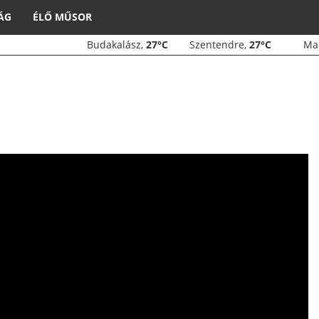
ÁG
ÉLŐ MŰSOR
Budakalász,
27°C
Szentendre,
27°C
M