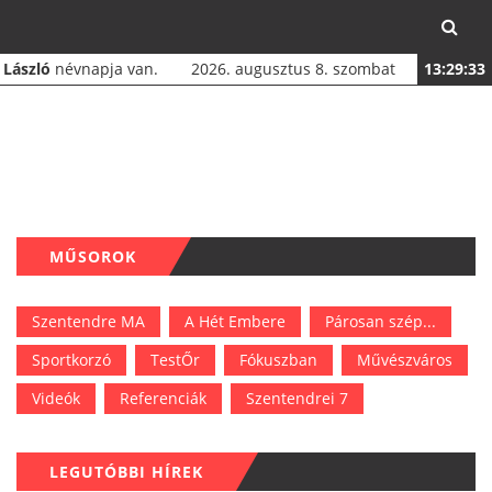
a
László
névnapja van.
2026. augusztus 8. szombat
13:29:34
MŰSOROK
Szentendre MA
A Hét Embere
Párosan szép...
Sportkorzó
TestŐr
Fókuszban
Művészváros
Videók
Referenciák
Szentendrei 7
LEGUTÓBBI HÍREK