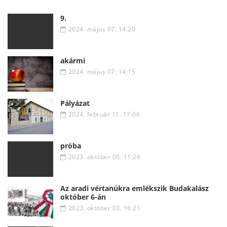
9.
2024. május 07. 14:20
akármi
2024. május 07. 14:15
Pályázat
2024. február 11. 17:06
próba
2023. október 05. 11:26
Az aradi vértanúkra emlékszik Budakalász
október 6-án
2023. október 03. 16:21