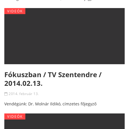
VIDEÓK
Fókuszban / TV Szentendre /
2014.02.13.
2014. február 13.
Vendégünk: Dr. Molnár Ildikó, címzetes főjegyző
VIDEÓK