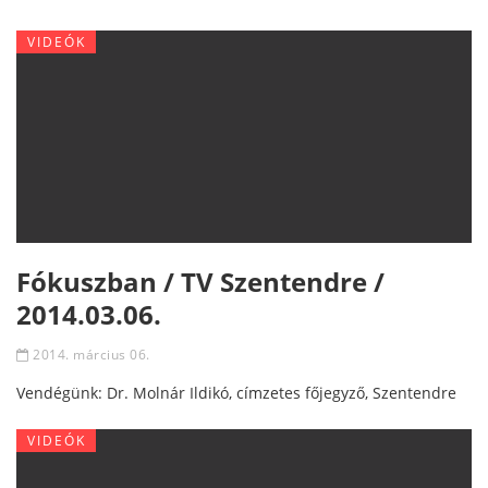
VIDEÓK
Fókuszban / TV Szentendre /
2014.03.06.
2014. március 06.
Vendégünk: Dr. Molnár Ildikó, címzetes főjegyző, Szentendre
VIDEÓK