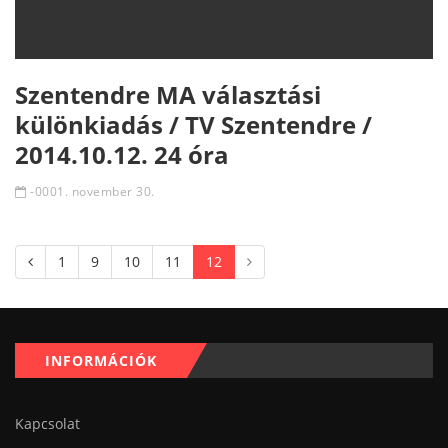
Szentendre MA választási
különkiadás / TV Szentendre /
2014.10.12. 24 óra
-0001. november 30.
1
9
10
11
12
INFORMÁCIÓK
Kapcsolat