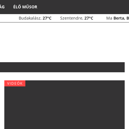
ÁG
ÉLŐ MŰSOR
Budakalász,
27°C
Szentendre,
27°C
Ma
Berta, 
VIDEÓK