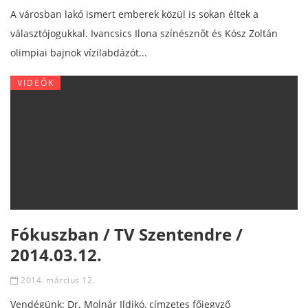
A városban lakó ismert emberek közül is sokan éltek a
választójogukkal. Ivancsics Ilona színésznőt és Kósz Zoltán
olimpiai bajnok vízilabdázót...
VIDEÓK
Fókuszban / TV Szentendre /
2014.03.12.
2014. március 12.
Vendégünk: Dr. Molnár Ildikó, címzetes főjegyző