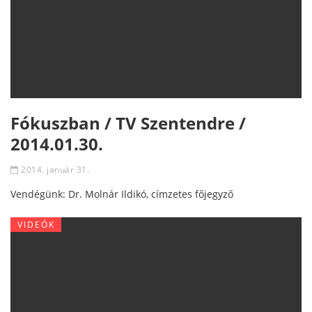
Fókuszban / TV Szentendre /
2014.01.30.
2014. január 31.
Vendégünk: Dr. Molnár Ildikó, címzetes főjegyző
VIDEÓK