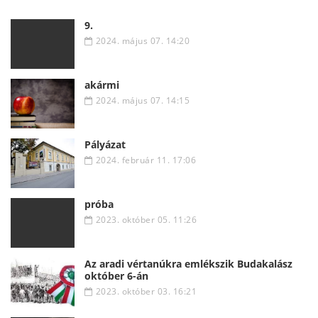
9.
2024. május 07. 14:20
akármi
2024. május 07. 14:15
Pályázat
2024. február 11. 17:06
próba
2023. október 05. 11:26
Az aradi vértanúkra emlékszik Budakalász
október 6-án
2023. október 03. 16:21