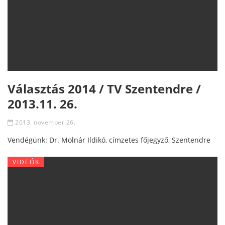
Választás 2014 / TV Szentendre /
2013.11. 26.
2013. november 26.
Vendégünk: Dr. Molnár Ildikó, címzetes főjegyző, Szentendre
VIDEÓK