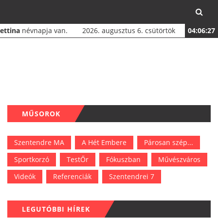
Bettina
névnapja van.
2026. augusztus 6. csütörtök
04:06:28
MŰSOROK
Szentendre MA
A Hét Embere
Párosan szép...
Sportkorzó
TestŐr
Fókuszban
Művészváros
Videók
Referenciák
Szentendrei 7
LEGUTÓBBI HÍREK