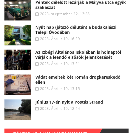
Péntek délelőtt lezárják a Mályva utca egyik
szakaszát
2023. szeptember 22. 13:38
Nyílt nap (játszó délután) a budakalászi
Telepi Óvodában
2023. Április 19. 16:29
Az Izbégi Általános Iskolában is holnaptól
várják a leendő elsősök jelentkezését
2023. Április 19. 13:21
Vádat emeltek két román drogkereskedő
ellen
2023. Április 19. 13:15
Június 17-én nyit a Postás Strand
2023. Április 19. 12:44