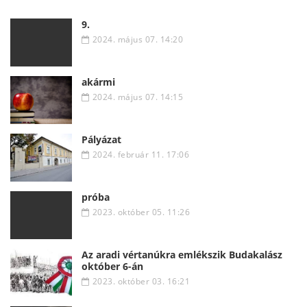
9.
2024. május 07. 14:20
akármi
2024. május 07. 14:15
Pályázat
2024. február 11. 17:06
próba
2023. október 05. 11:26
Az aradi vértanúkra emlékszik Budakalász
október 6-án
2023. október 03. 16:21