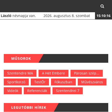
a
László
névnapja van.
2026. augusztus 8. szombat
15:10:17
MŰSOROK
Szentendre MA
A Hét Embere
Párosan szép...
Sportkorzó
TestŐr
Fókuszban
Művészváros
Videók
Referenciák
Szentendrei 7
LEGUTÓBBI HÍREK