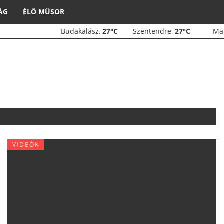
ÁG
ÉLŐ MŰSOR
Budakalász,
27°C
Szentendre,
27°C
M
VIDEÓK