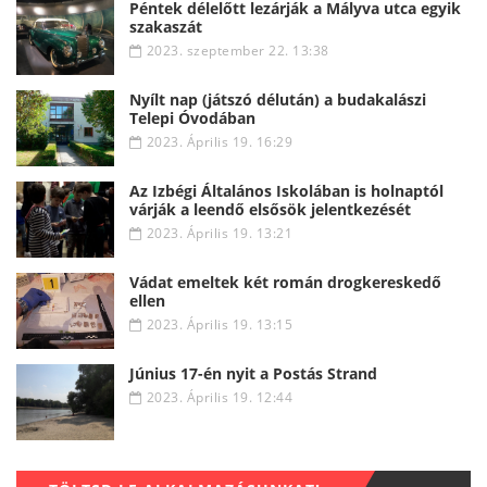
Péntek délelőtt lezárják a Mályva utca egyik
szakaszát
2023. szeptember 22. 13:38
Nyílt nap (játszó délután) a budakalászi
Telepi Óvodában
2023. Április 19. 16:29
Az Izbégi Általános Iskolában is holnaptól
várják a leendő elsősök jelentkezését
2023. Április 19. 13:21
Vádat emeltek két román drogkereskedő
ellen
2023. Április 19. 13:15
Június 17-én nyit a Postás Strand
2023. Április 19. 12:44