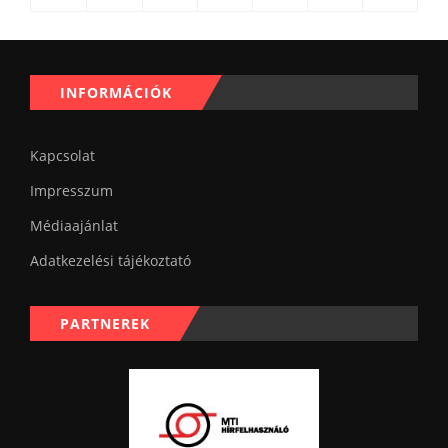
INFORMÁCIÓK
Kapcsolat
Impresszum
Médiaajánlat
Adatkezelési tájékoztató
PARTNEREK