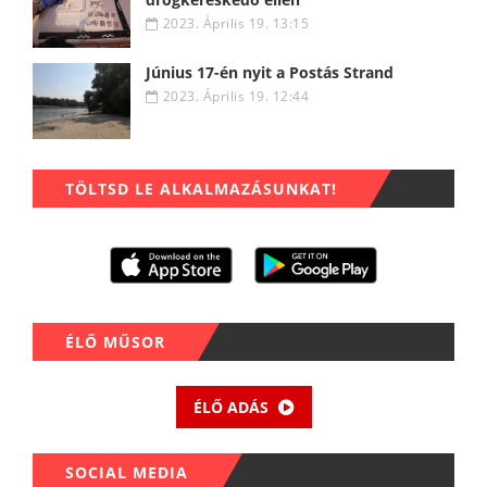
2023. Április 19. 13:15
Június 17-én nyit a Postás Strand
2023. Április 19. 12:44
TÖLTSD LE ALKALMAZÁSUNKAT!
ÉLŐ MŰSOR
ÉLŐ ADÁS
SOCIAL MEDIA