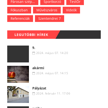
Párosan szép...
Sportkorzó
TestŐr
Fókuszban
Művészváros
Videók
Referenciák
Szentendrei 7
LEGUTÓBBI HÍREK
9.
2024. május 07. 14:20
akármi
2024. május 07. 14:15
Pályázat
2024. február 11. 17:06