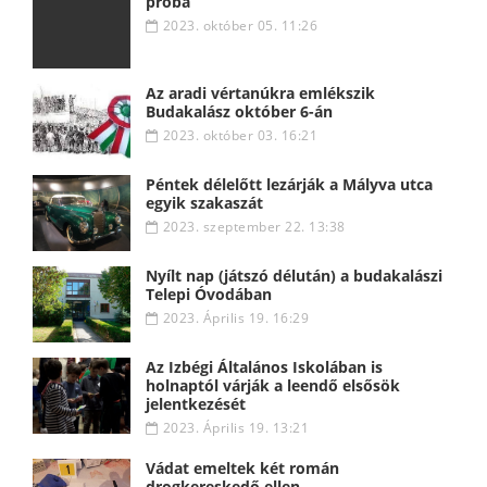
próba
2023. október 05. 11:26
Az aradi vértanúkra emlékszik
Budakalász október 6-án
2023. október 03. 16:21
Péntek délelőtt lezárják a Mályva utca
egyik szakaszát
2023. szeptember 22. 13:38
Nyílt nap (játszó délután) a budakalászi
Telepi Óvodában
2023. Április 19. 16:29
Az Izbégi Általános Iskolában is
holnaptól várják a leendő elsősök
jelentkezését
2023. Április 19. 13:21
Vádat emeltek két román
drogkereskedő ellen