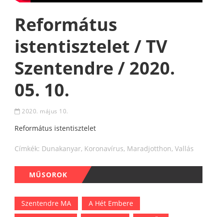
Református
istentisztelet / TV
Szentendre / 2020.
05. 10.
2020. május 10.
Református istentisztelet
Címkék:
Dunakanyar
,
Koronavírus
,
Maradjotthon
,
Vallás
MŰSOROK
Szentendre MA
A Hét Embere