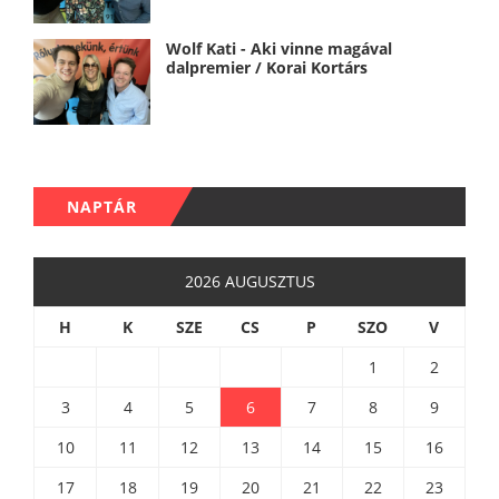
Wolf Kati - Aki vinne magával
dalpremier / Korai Kortárs
NAPTÁR
2026 AUGUSZTUS
H
K
SZE
CS
P
SZO
V
1
2
3
4
5
6
7
8
9
10
11
12
13
14
15
16
17
18
19
20
21
22
23