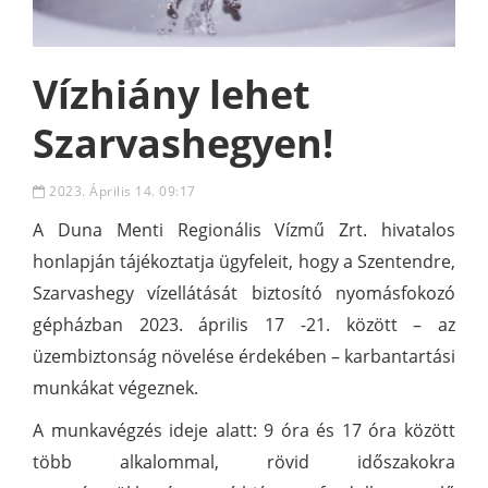
Vízhiány lehet
Szarvashegyen!
2023. Április 14. 09:17
A Duna Menti Regionális Vízmű Zrt. hivatalos
honlapján tájékoztatja ügyfeleit, hogy a Szentendre,
Szarvashegy vízellátását biztosító nyomásfokozó
gépházban 2023. április 17 -21. között – az
üzembiztonság növelése érdekében – karbantartási
munkákat végeznek.
A munkavégzés ideje alatt: 9 óra és 17 óra között
több alkalommal, rövid időszakokra