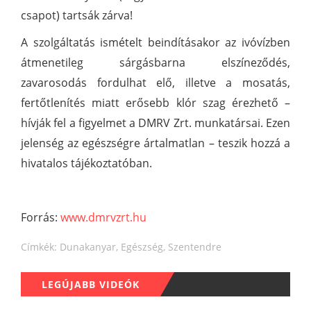
csapot) tartsák zárva!
A szolgáltatás ismételt beindításakor az ivóvízben
átmenetileg sárgásbarna elszíneződés,
zavarosodás fordulhat elő, illetve a mosatás,
fertőtlenítés miatt erősebb klór szag érezhető –
hívják fel a figyelmet a DMRV Zrt. munkatársai. Ezen
jelenség az egészségre ártalmatlan – teszik hozzá a
hivatalos tájékoztatóban.
Forrás:
www.dmrvzrt.hu
Címkék:
Dunakanyar
,
Egészség
,
Szentendre
LEGÚJABB VIDEÓK