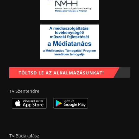
TÖLTSD LE AZ ALKALMAZÁSUNKAT!
TV Szentendre
TV Budakalász