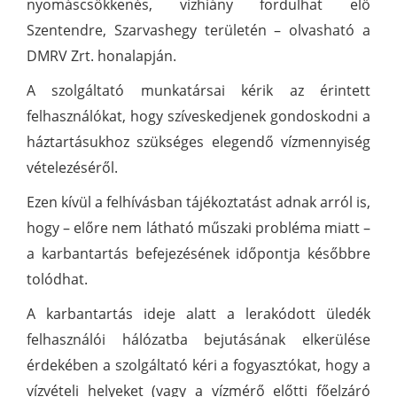
nyomáscsökkenés, vízhiány fordulhat elő
Szentendre, Szarvashegy területén – olvasható a
DMRV Zrt. honalapján.
A szolgáltató munkatársai kérik az érintett
felhasználókat, hogy szíveskedjenek gondoskodni a
háztartásukhoz szükséges elegendő vízmennyiség
vételezéséről.
Ezen kívül a felhívásban tájékoztatást adnak arról is,
hogy – előre nem látható műszaki probléma miatt –
a karbantartás befejezésének időpontja későbbre
tolódhat.
A karbantartás ideje alatt a lerakódott üledék
felhasználói hálózatba bejutásának elkerülése
érdekében a szolgáltató kéri a fogyasztókat, hogy a
vízvételi helyeket (vagy a vízmérő előtti főelzáró