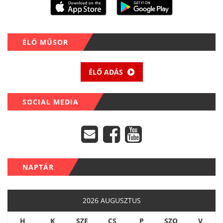
ÉLŐ MŰSOR
ÉLŐ ADÁS
SOCIAL MEDIA
NAPTÁR
2026 AUGUSZTUS
H
K
SZE
CS
P
SZO
V