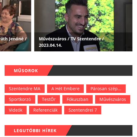
áth Jenőné /
Művészváros / TV Szentendre /
2023.04.14.
MŰSOROK
Szentendre MA
A Hét Embere
Párosan szép...
Sportkorzó
TestŐr
Fókuszban
Művészváros
Videók
Referenciák
Szentendrei 7
LEGUTÓBBI HÍREK