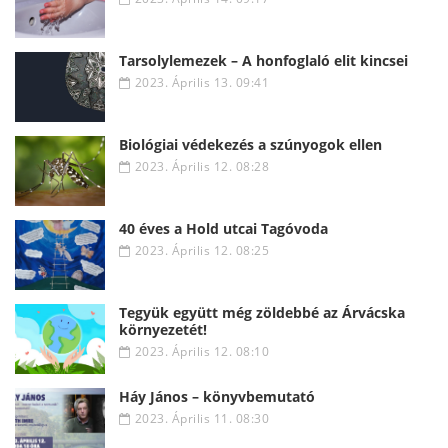
Tarsolylemezek – A honfoglaló elit kincsei
2023. Április 13. 09:41
Biológiai védekezés a szúnyogok ellen
2023. Április 12. 08:28
40 éves a Hold utcai Tagóvoda
2023. Április 12. 08:25
Tegyük együtt még zöldebbé az Árvácska
környezetét!
2023. Április 12. 08:10
Háy János – könyvbemutató
2023. Április 11. 08:30