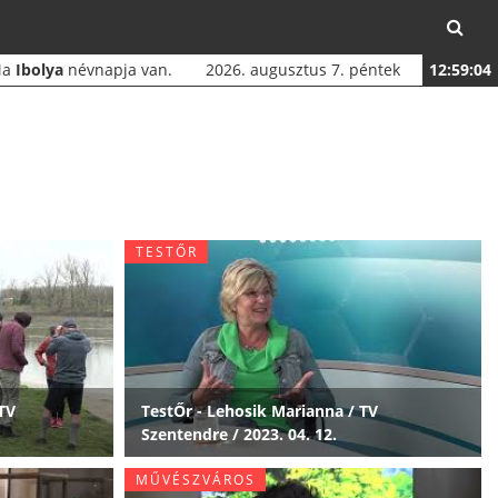
Ma
Ibolya
névnapja van.
2026. augusztus 7. péntek
12:59:06
TESTŐR
TV
TestŐr - Lehosik Marianna / TV
Szentendre / 2023. 04. 12.
MŰVÉSZVÁROS