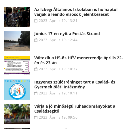
Az Izbégi Általános Iskolában is holnaptól
várják a leendő elsősök jelentkezését
2023. Április 19. 13:21
Június 17-én nyit a Postás Strand
2023. Április 19. 12:44
Változik a H5-ös HÉV menetrendje április 22-
én és 23-án
2023. Április 19. 10:37
Ingyenes szülőtréninget tart a Család- és
Gyermekjóléti Intézmény
2023. Április 19. 10:11
Várja a jó minőségű ruhaadományokat a
Családsegítő
2023. Április 19. 09:56