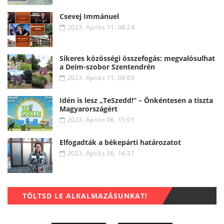
Csevej Immánuel
2023. Április 11. 08:24
Sikeres közösségi összefogás: megvalósulhat
a Deim-szobor Szentendrén
2023. Április 11. 08:09
Idén is lesz „TeSzedd!” – Önkéntesen a tiszta
Magyarországért
2023. Április 06. 15:01
Elfogadták a békepárti határozatot
2023. Április 06. 14:37
TÖLTSD LE ALKALMAZÁSUNKAT!