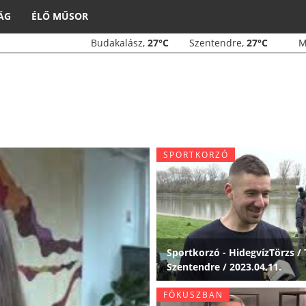
ÁG
ÉLŐ MŰSOR
Budakalász,
27°C
Szentendre,
27°C
SPORTKORZÓ
Sportkorzó - HidegvízTörzs / 
Szentendre / 2023.04.11.
FÓKUSZBAN