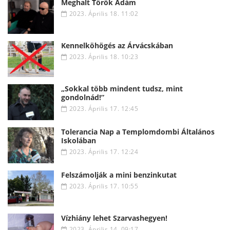
Meghalt Török Ádám
2023. Április 18. 11:02
Kennelköhögés az Árvácskában
2023. Április 18. 10:23
„Sokkal több mindent tudsz, mint
gondolnád!”
2023. Április 17. 12:45
Tolerancia Nap a Templomdombi Általános
Iskolában
2023. Április 17. 12:24
Felszámolják a mini benzinkutat
2023. Április 17. 10:55
Vízhiány lehet Szarvashegyen!
2023. Április 14. 09:17