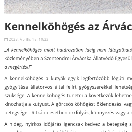
Kennelköhögés az Árvá
2023. Április 18. 10:23
„A kennelköhögés miatt határozatlan ideig nem látogathat
közleményében a Szentendrei Árvácska Állatvédő Egyesüle
a megértést!”
A kennelköhögés a kutyák egyik legfertőzőbb légúti m
gyógyítása állatorvos által felírt gyógyszerekkel lehe
szüksége. A kennelköhögés tünetei a következők lehetnek
kínozhatja a kutyust. A görcsös köhögést öklendezés, vagy
betegséget. Ritkább esetben orrfolyás, könnyezés vagy a
A hideg, nyirkos időjárás igencsak kedvez a betegség sz