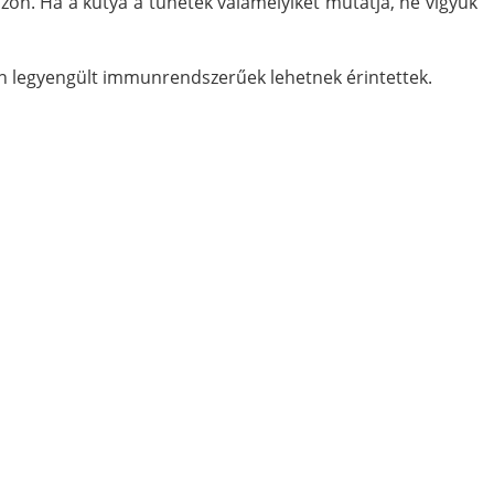
szon. Ha a kutya a tünetek valamelyikét mutatja, ne vigyük
n legyengült immunrendszerűek lehetnek érintettek.