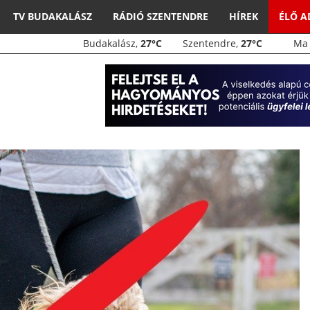
TV BUDAKALÁSZ
RÁDIÓ SZENTENDRE
HÍREK
ÉLŐ 
Budakalász,
27°C
Szentendre,
27°C
M