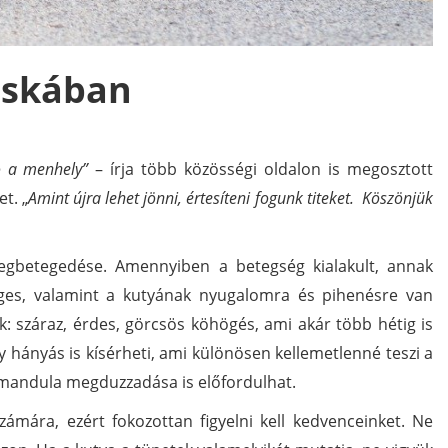
cskában
ó a menhely”
– írja több közösségi oldalon is megosztott
t. „
Amint újra lehet jönni, értesíteni fogunk titeket. Köszönjük
egbetegedése. Amennyiben a betegség kialakult, annak
tséges, valamint a kutyának nyugalomra és pihenésre van
: száraz, érdes, görcsös köhögés, ami akár több hétig is
 hányás is kísérheti, ami különösen kellemetlenné teszi a
 mandula megduzzadása is előfordulhat.
ámára, ezért fokozottan figyelni kell kedvenceinket. Ne