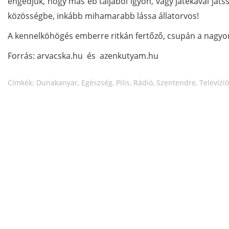
engedjük, hogy más eb táljából igyon, vagy játékával játs
közösségbe, inkább mihamarabb lássa állatorvos!
A kennelköhögés emberre ritkán fertőző, csupán a nagyo
Forrás: arvacska.hu és azenkutyam.hu
Címkék:
Dunakanyar
,
Egészség
,
Pilis
,
Rádió
,
Szentendre
,
Televízió