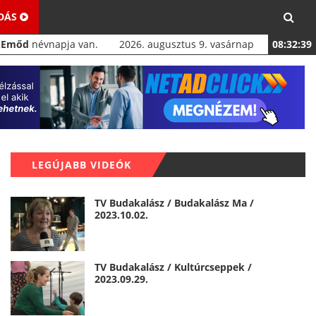
ADÁS
a
Emőd
névnapja van.
2026. augusztus 9. vasárnap
08:32:40
LEGÚJABB VIDEÓK
TV Budakalász / Budakalász Ma /
2023.10.02.
TV Budakalász / Kultúrcseppek /
2023.09.29.