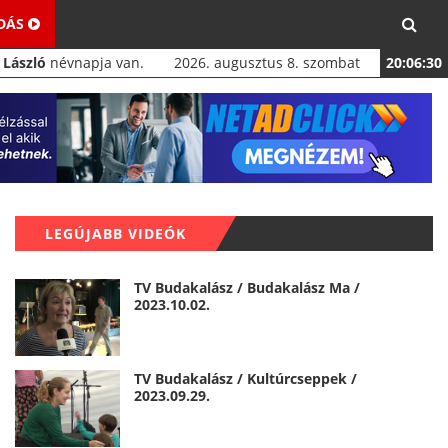
ADÁS
a
László
névnapja van.
2026. augusztus 8. szombat
20:06:31
LEGÚJABB VIDEÓK
TV Budakalász / Budakalász Ma /
2023.10.02.
TV Budakalász / Kultúrcseppek /
2023.09.29.