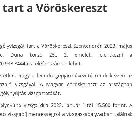
 tart a Vöröskereszt
gélyvizsgát tart a Vöröskereszt Szentendrén 2023. május
dre, Duna korzó 25., 2. emelet. J
elentkezni a
 70 933 8444-es telefonszámon lehet.
tetlen, hogy a leendő gépjárművezető rendelkezzen az
gazoló vizsgával. A Magyar Vöröskereszt az országban
gélynyújtás vizsgáztatását.
lynyújtó vizsga díja 2023. január 1-től 15.500 forint. A
ő vizsgadíj mentességről a vizsgaszabályzatban találnak