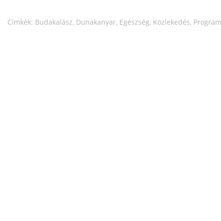
Címkék:
Budakalász
,
Dunakanyar
,
Egészség
,
Közlekedés
,
Progra