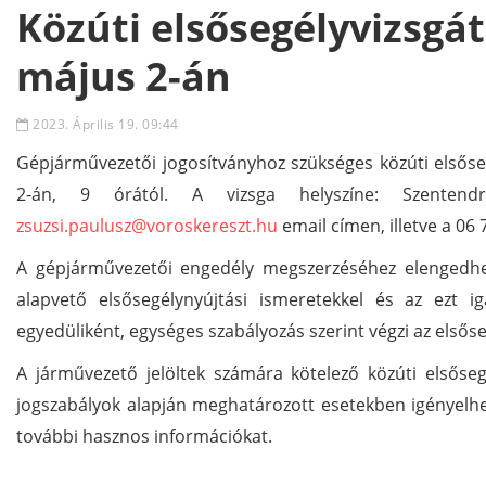
Közúti elsősegélyvizsgát
május 2-án
2023. Április 19. 09:44
Gépjárművezetői jogosítványhoz szükséges közúti elsőse
2-án, 9 órától. A vizsga helyszíne:
Szenten
zsuzsi.paulusz@voroskereszt.hu
email címen, illetve a 06
A gépjárművezetői engedély megszerzéséhez elengedhe
alapvető elsősegélynyújtási ismeretekkel és az ezt i
egyedüliként, egységes szabályozás szerint végzi az elsőse
A járművezető jelöltek számára kötelező közúti elsősegé
jogszabályok alapján meghatározott esetekben igényelhet
további hasznos információkat.