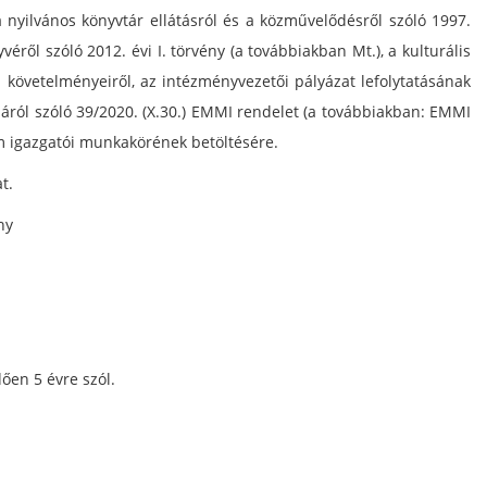
yilvános könyvtár ellátásról és a közművelődésről szóló 1997.
éről szóló 2012. évi I. törvény (a továbbiakban Mt.), a kulturális
 követelményeiről, az intézményvezetői pályázat lefolytatásának
sáról szóló 39/2020. (X.30.) EMMI rendelet (a továbbiakban: EMMI
m igazgatói munkakörének betöltésére.
t.
ny
ően 5 évre szól.