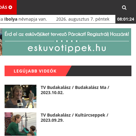
ADÁS
Ma
Ibolya
névnapja van.
2026. augusztus 7. péntek
08:01:25
LEGÚJABB VIDEÓK
TV Budakalász / Budakalász Ma /
2023.10.02.
TV Budakalász / Kultúrcseppek /
2023.09.29.