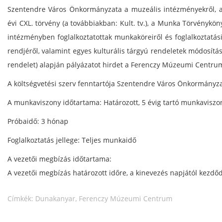
Szentendre Város Önkormányzata a muzeális intézményekről, a n
évi CXL. törvény (a továbbiakban: Kult. tv.), a Munka Törvénykönyv
intézményben foglalkoztatottak munkaköreiről és foglalkoztatási
rendjéről, valamint egyes kulturális tárgyú rendeletek módosítá
rendelet) alapján pályázatot hirdet a Ferenczy Múzeumi Centru
A költségvetési szerv fenntartója Szentendre Város Önkormányza
A munkaviszony időtartama: Határozott, 5 évig tartó munkaviszo
Próbaidő: 3 hónap
Foglalkoztatás jellege: Teljes munkaidő
A vezetői megbízás időtartama:
A vezetői megbízás határozott időre, a kinevezés napjától kezdőd
Címkék:
Dunakanyar
,
Ferenczy Múzeumi Centrum