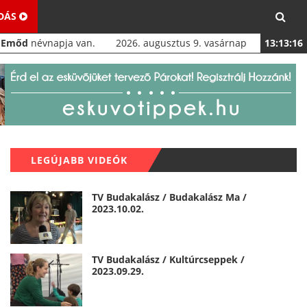
ADÁS
a
Emőd
névnapja van.
2026. augusztus 9. vasárnap
13:13:17
LEGÚJABB VIDEÓK
TV Budakalász / Budakalász Ma /
2023.10.02.
TV Budakalász / Kultúrcseppek /
2023.09.29.