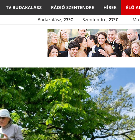
TV BUDAKALÁSZ
RÁDIÓ SZENTENDRE
HÍREK
ÉLŐ 
Budakalász,
27°C
Szentendre,
27°C
M