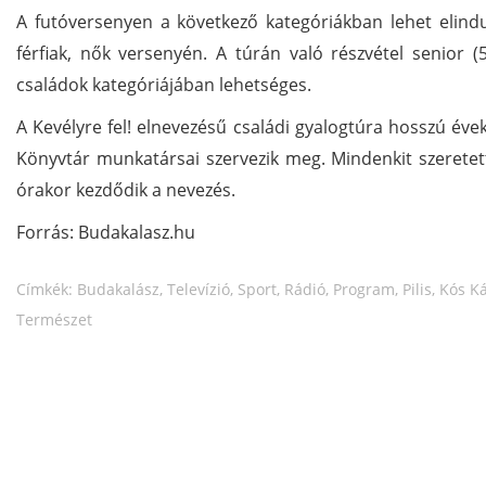
A futóversenyen a következő kategóriákban lehet elindulni
férfiak, nők versenyén. A túrán való részvétel senior (55
családok kategóriájában lehetséges.
A Kevélyre fel! elnevezésű családi gyalogtúra hosszú év
Könyvtár munkatársai szervezik meg. Mindenkit szeretett
órakor kezdődik a nevezés.
Forrás: Budakalasz.hu
Címkék:
Budakalász
,
Televízió
,
Sport
,
Rádió
,
Program
,
Pilis
,
Kós Ká
Természet