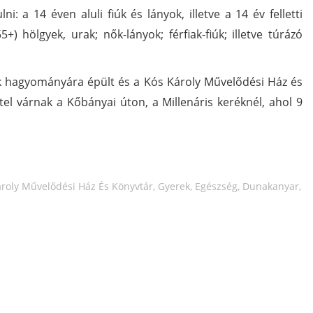
: a 14 éven aluli fiúk és lányok, illetve a 14 év felletti
+) hölgyek, urak; nők-lányok; férfiak-fiúk; illetve túrázó
ek hagyományára épült és a Kós Károly Művelődési Ház és
el várnak a Kőbányai úton, a Millenáris keréknél, ahol 9
roly Művelődési Ház És Könyvtár
,
Gyerek
,
Egészség
,
Dunakanyar
,