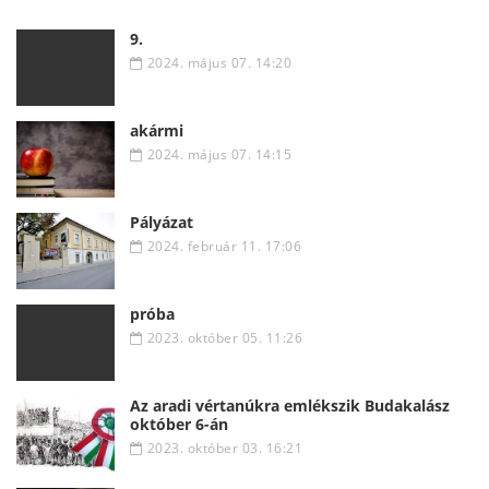
9.
2024. május 07. 14:20
akármi
2024. május 07. 14:15
Pályázat
2024. február 11. 17:06
próba
2023. október 05. 11:26
Az aradi vértanúkra emlékszik Budakalász
október 6-án
2023. október 03. 16:21