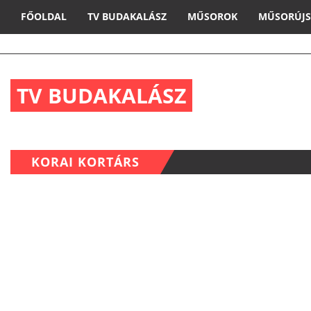
FŐOLDAL
TV BUDAKALÁSZ
MŰSOROK
MŰSORÚJ
TV BUDAKALÁSZ
KORAI KORTÁRS