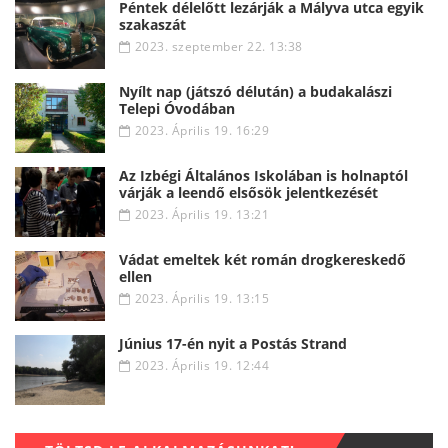
Péntek délelőtt lezárják a Mályva utca egyik
szakaszát
2023. szeptember 22. 13:38
Nyílt nap (játszó délután) a budakalászi
Telepi Óvodában
2023. Április 19. 16:29
Az Izbégi Általános Iskolában is holnaptól
várják a leendő elsősök jelentkezését
2023. Április 19. 13:21
Vádat emeltek két román drogkereskedő
ellen
2023. Április 19. 13:15
Június 17-én nyit a Postás Strand
2023. Április 19. 12:44