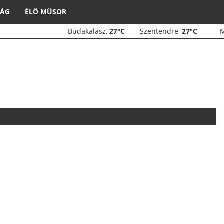
SÁG
ÉLŐ MŰSOR
Budakalász,
27°C
Szentendre,
27°C