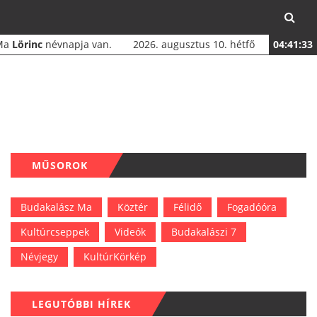
Ma
Lörinc
névnapja van.
2026. augusztus 10. hétfő
04:41:33
MŰSOROK
Budakalász Ma
Köztér
Félidő
Fogadóóra
Kultúrcseppek
Videók
Budakalászi 7
Névjegy
KultúrKörkép
LEGUTÓBBI HÍREK