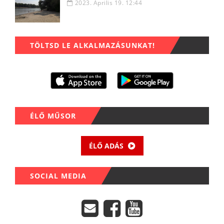
2023. Április 19. 12:44
TÖLTSD LE ALKALMAZÁSUNKAT!
ÉLŐ MŰSOR
ÉLŐ ADÁS
SOCIAL MEDIA