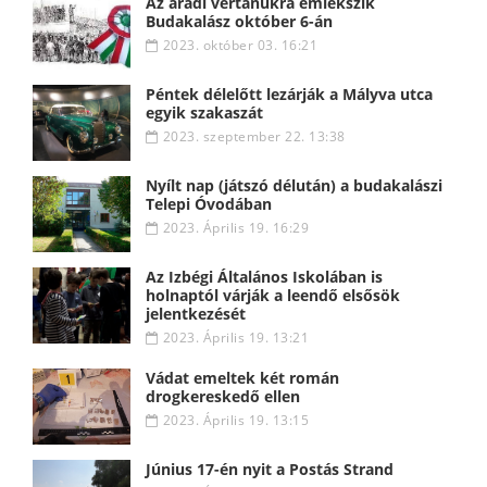
Az aradi vértanúkra emlékszik
Budakalász október 6-án
2023. október 03. 16:21
Péntek délelőtt lezárják a Mályva utca
egyik szakaszát
2023. szeptember 22. 13:38
Nyílt nap (játszó délután) a budakalászi
Telepi Óvodában
2023. Április 19. 16:29
Az Izbégi Általános Iskolában is
holnaptól várják a leendő elsősök
jelentkezését
2023. Április 19. 13:21
Vádat emeltek két román
drogkereskedő ellen
2023. Április 19. 13:15
Június 17-én nyit a Postás Strand