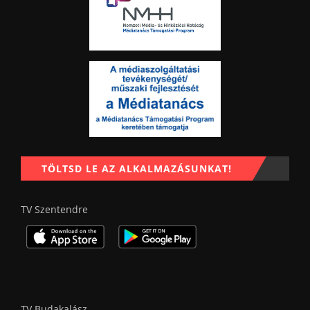
TÖLTSD LE AZ ALKALMAZÁSUNKAT!
TV Szentendre
TV Budakalász