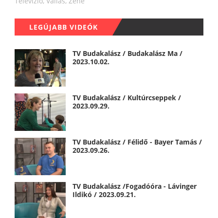
Televízió
,
Vallás
,
Zene
LEGÚJABB VIDEÓK
TV Budakalász / Budakalász Ma /
2023.10.02.
TV Budakalász / Kultúrcseppek /
2023.09.29.
TV Budakalász / Félidő - Bayer Tamás /
2023.09.26.
TV Budakalász /Fogadóóra - Lávinger
Ildikó / 2023.09.21.