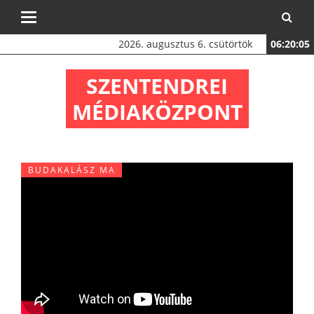
Toggle
navigation
2026. augusztus 6. csütörtök
06:20:06
SZENTENDREI
MÉDIAKÖZPONT
BUDAKALÁSZ MA