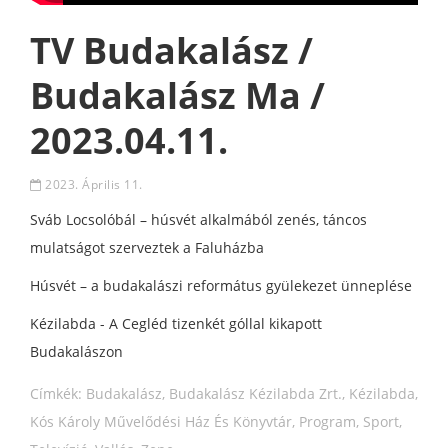
TV Budakalász /
Budakalász Ma /
2023.04.11.
2023. Április 11.
Sváb Locsolóbál – húsvét alkalmából zenés, táncos
mulatságot szerveztek a Faluházba
Húsvét – a budakalászi református gyülekezet ünneplése
Kézilabda - A Cegléd tizenkét góllal kikapott
Budakalászon
Címkék:
Budakalász
,
Budakalász Kézilabda Zrt.
,
Kézilabda
,
Kós Károly Művelődési Ház És Könyvtár
,
Program
,
Sport
,