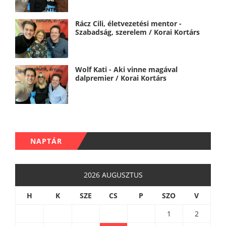
Rácz Cili, életvezetési mentor -
Szabadság, szerelem / Korai Kortárs
Wolf Kati - Aki vinne magával
dalpremier / Korai Kortárs
NAPTÁR
2026 AUGUSZTUS
H
K
SZE
CS
P
SZO
V
1
2