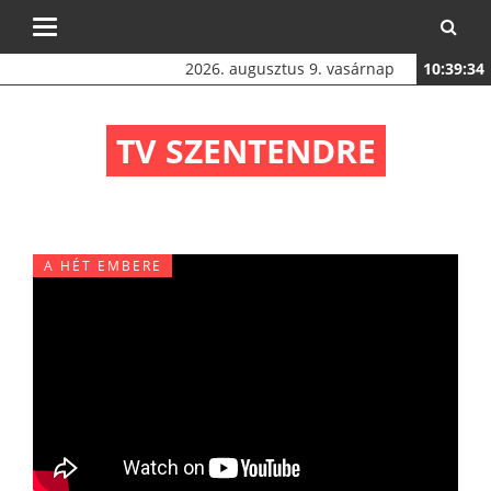
Toggle
navigation
2026. augusztus 9. vasárnap
10:39:34
TV SZENTENDRE
A HÉT EMBERE