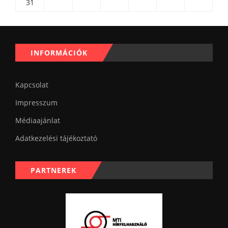
31
INFORMÁCIÓK
Kapcsolat
Impresszum
Médiaajánlat
Adatkezelési tájékoztató
PARTNEREK