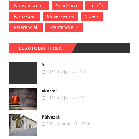
Párosan szép...
Sportkorzó
TestŐr
Fókuszban
Művészváros
Videók
Referenciák
Szentendrei 7
LEGUTÓBBI HÍREK
9.
2024. május 07. 14:20
akármi
2024. május 07. 14:15
Pályázat
2024. február 11. 17:06