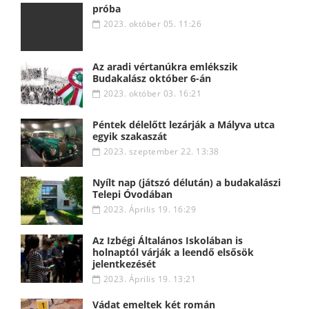
próba
2023. október 05. 11:26
Az aradi vértanúkra emlékszik
Budakalász október 6-án
2023. október 03. 16:21
Péntek délelőtt lezárják a Mályva utca
egyik szakaszát
2023. szeptember 22. 13:38
Nyílt nap (játszó délután) a budakalászi
Telepi Óvodában
2023. Április 19. 16:29
Az Izbégi Általános Iskolában is
holnaptól várják a leendő elsősök
jelentkezését
2023. Április 19. 13:21
Vádat emeltek két román