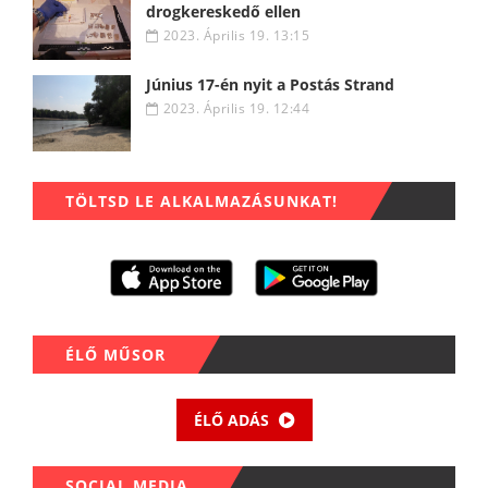
drogkereskedő ellen
2023. Április 19. 13:15
Június 17-én nyit a Postás Strand
2023. Április 19. 12:44
TÖLTSD LE ALKALMAZÁSUNKAT!
ÉLŐ MŰSOR
ÉLŐ ADÁS
SOCIAL MEDIA