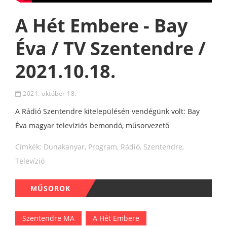
A Hét Embere - Bay
Éva / TV Szentendre /
2021.10.18.
2021. október 18.
A Rádió Szentendre kitelepülésén vendégünk volt: Bay
Éva magyar televíziós bemondó, műsorvezető
Címkék:
Dunakanyar
,
Program
,
Rádió
,
Szentendre
,
Televízió
MŰSOROK
Szentendre MA
A Hét Embere