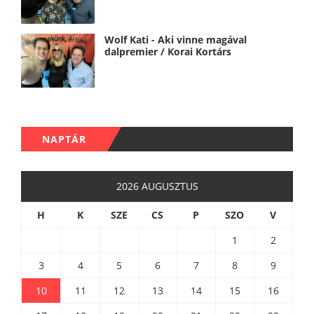
Wolf Kati - Aki vinne magával
dalpremier / Korai Kortárs
NAPTÁR
2026 AUGUSZTUS
H
K
SZE
CS
P
SZO
V
1
2
3
4
5
6
7
8
9
10
11
12
13
14
15
16