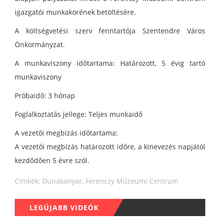
igazgatói munkakörének betöltésére.
A költségvetési szerv fenntartója Szentendre Város
Önkormányzat.
A munkaviszony időtartama: Határozott, 5 évig tartó
munkaviszony
Próbaidő: 3 hónap
Foglalkoztatás jellege: Teljes munkaidő
A vezetői megbízás időtartama:
A vezetői megbízás határozott időre, a kinevezés napjától
kezdődően 5 évre szól.
Címkék:
Dunakanyar
,
Ferenczy Múzeumi Centrum
LEGÚJABB VIDEÓK