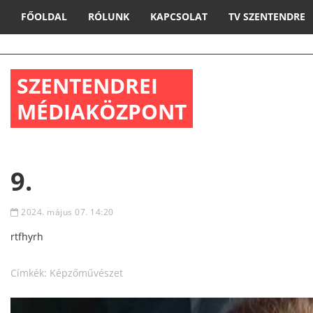
FŐOLDAL
RÓLUNK
KAPCSOLAT
TV SZENTENDRE
SZENTENDREI
MÉDIAKÖZPONT
9.
2024. május 07. 14:20
rtfhyrh
Címkék:
Képzőművészet