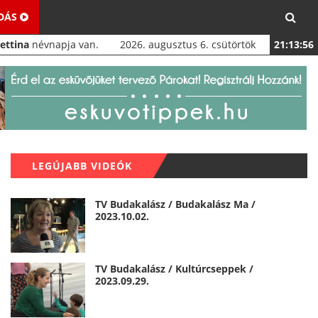
ADÁS
Bettina
névnapja van.
2026. augusztus 6. csütörtök
21:13:56
LEGÚJABB VIDEÓK
TV Budakalász / Budakalász Ma /
2023.10.02.
TV Budakalász / Kultúrcseppek /
2023.09.29.