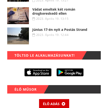
2023. Április 19. 13:21
Vádat emeltek két román
drogkereskedő ellen
2023. Április 19. 13:15
Június 17-én nyit a Postás Strand
2023. Április 19. 12:44
TÖLTSD LE ALKALMAZÁSUNKAT!
ÉLŐ MŰSOR
ÉLŐ ADÁS