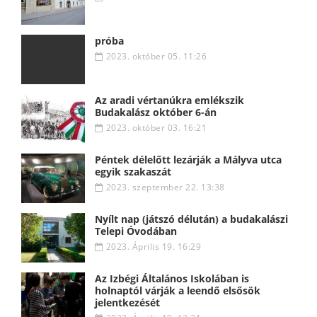
próba
2023. október 05. 11:26
Az aradi vértanúkra emlékszik
Budakalász október 6-án
2023. október 03. 16:21
Péntek délelőtt lezárják a Mályva utca
egyik szakaszát
2023. szeptember 22. 13:38
Nyílt nap (játszó délután) a budakalászi
Telepi Óvodában
2023. Április 19. 16:29
Az Izbégi Általános Iskolában is
holnaptól várják a leendő elsősök
jelentkezését