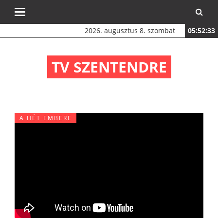
Toggle
navigation
2026. augusztus 8. szombat
05:52:33
TV SZENTENDRE
A HÉT EMBERE