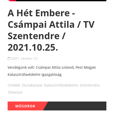
A Hét Embere -
Csámpai Attila / TV
Szentendre /
2021.10.25.
2021. október 25.
Vendégünk volt: Csámpai Attila szóvivő, Pest Megyei
Katasztrófavédelmi Igazgatóság
Címkék:
Dunakanyar
,
Katasztrófavédelem
,
Szentendre
,
Televízió
MŰSOROK