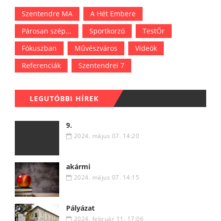
Szentendre MA
A Hét Embere
Párosan szép...
Sportkorzó
TestŐr
Fókuszban
Művészváros
Videók
Referenciák
Szentendrei 7
LEGUTÓBBI HÍREK
9.
2024. május 07. 14:20
akármi
2024. május 07. 14:15
Pályázat
2024. február 11. 17:06