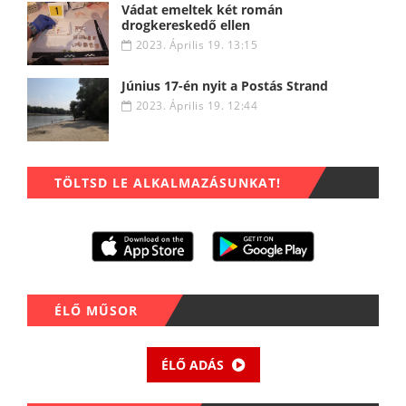
Vádat emeltek két román
drogkereskedő ellen
2023. Április 19. 13:15
Június 17-én nyit a Postás Strand
2023. Április 19. 12:44
TÖLTSD LE ALKALMAZÁSUNKAT!
ÉLŐ MŰSOR
ÉLŐ ADÁS