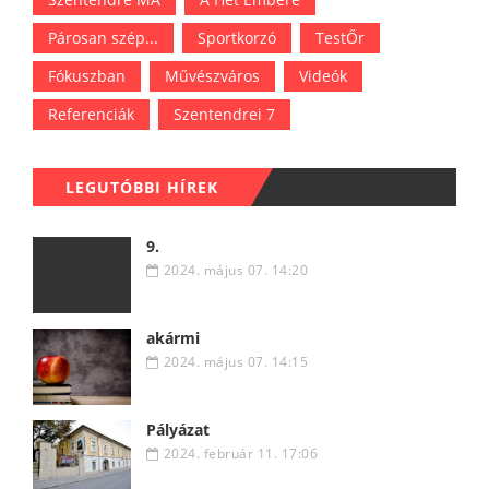
Párosan szép...
Sportkorzó
TestŐr
Fókuszban
Művészváros
Videók
Referenciák
Szentendrei 7
LEGUTÓBBI HÍREK
9.
2024. május 07. 14:20
akármi
2024. május 07. 14:15
Pályázat
2024. február 11. 17:06