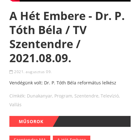
A Hét Embere - Dr. P.
Tóth Béla / TV
Szentendre /
2021.08.09.
2021. augusztus 09.
Vendégünk volt: Dr. P. Tóth Béla református lelkész
Címkék:
Dunakanyar
,
Program
,
Szentendre
,
Televízió
,
Vallás
MŰSOROK
Szentendre MA
A Hét Embere