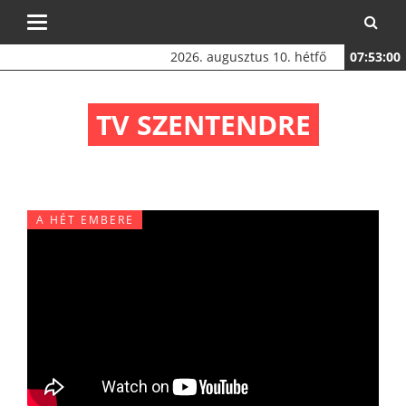
Toggle
navigation
2026. augusztus 10. hétfő
07:53:01
TV SZENTENDRE
A HÉT EMBERE