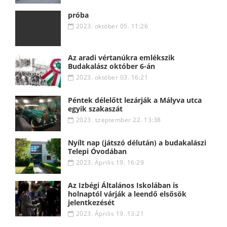
próba
2023. október 05. 11:26
Az aradi vértanúkra emlékszik
Budakalász október 6-án
2023. október 03. 16:21
Péntek délelőtt lezárják a Mályva utca
egyik szakaszát
2023. szeptember 22. 13:38
Nyílt nap (játszó délután) a budakalászi
Telepi Óvodában
2023. Április 19. 16:29
Az Izbégi Általános Iskolában is
holnaptól várják a leendő elsősök
jelentkezését
2023. Április 19. 13:21