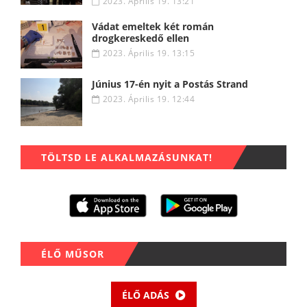
2023. Április 19. 13:21
Vádat emeltek két román
drogkereskedő ellen
2023. Április 19. 13:15
Június 17-én nyit a Postás Strand
2023. Április 19. 12:44
TÖLTSD LE ALKALMAZÁSUNKAT!
ÉLŐ MŰSOR
ÉLŐ ADÁS