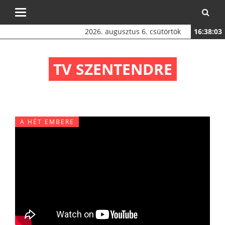
Toggle
navigation
2026. augusztus 6. csütörtök
16:38:03
TV SZENTENDRE
A HÉT EMBERE