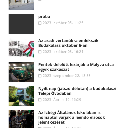
próba
2023. október 05. 11:26
Az aradi vértanúkra emlékszik
Budakalász október 6-án
2023. október 03. 16:21
Péntek délelőtt lezárják a Mályva utca
egyik szakaszát
2023. szeptember 22. 13:38
Nyílt nap (játszó délután) a budakalászi
Telepi Óvodában
2023. Április 19. 16:29
Az Izbégi Általános Iskolában is
holnaptól várják a leendő elsősök
jelentkezését