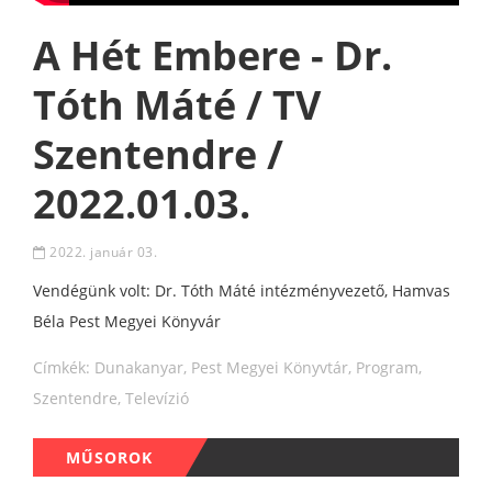
A Hét Embere - Dr.
Tóth Máté / TV
Szentendre /
2022.01.03.
2022. január 03.
Vendégünk volt: Dr. Tóth Máté intézményvezető, Hamvas
Béla Pest Megyei Könyvár
Címkék:
Dunakanyar
,
Pest Megyei Könyvtár
,
Program
,
Szentendre
,
Televízió
MŰSOROK