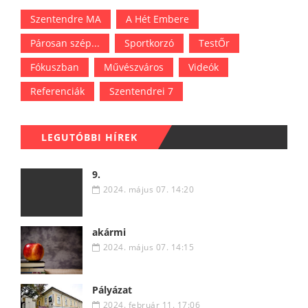
Szentendre MA
A Hét Embere
Párosan szép...
Sportkorzó
TestŐr
Fókuszban
Művészváros
Videók
Referenciák
Szentendrei 7
LEGUTÓBBI HÍREK
9.
2024. május 07. 14:20
akármi
2024. május 07. 14:15
Pályázat
2024. február 11. 17:06