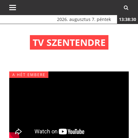
Toggle
navigation
2026. augusztus 7. péntek
13:38:30
TV SZENTENDRE
A HÉT EMBERE