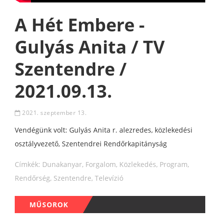
A Hét Embere -
Gulyás Anita / TV
Szentendre /
2021.09.13.
2021. szeptember 13.
Vendégünk volt: Gulyás Anita r. alezredes, közlekedési
osztályvezető, Szentendrei Rendőrkapitányság
Címkék:
Dunakanyar
,
Forgalom
,
Közlekedés
,
Program
,
Rendőrség
,
Szentendre
,
Televízió
MŰSOROK