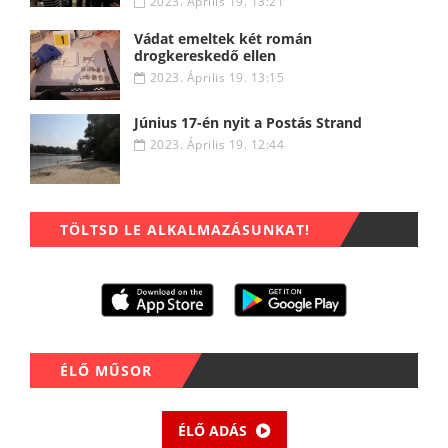
2023. Április 19. 13:21
Vádat emeltek két román
drogkereskedő ellen
2023. Április 19. 13:15
Június 17-én nyit a Postás Strand
2023. Április 19. 12:44
TÖLTSD LE ALKALMAZÁSUNKAT!
ÉLŐ MŰSOR
ÉLŐ ADÁS