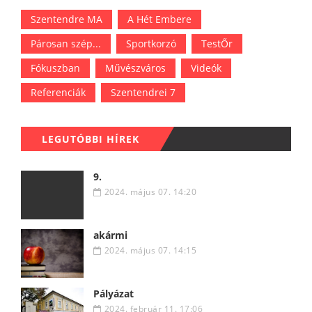
Szentendre MA
A Hét Embere
Párosan szép...
Sportkorzó
TestŐr
Fókuszban
Művészváros
Videók
Referenciák
Szentendrei 7
LEGUTÓBBI HÍREK
9.
2024. május 07. 14:20
akármi
2024. május 07. 14:15
Pályázat
2024. február 11. 17:06