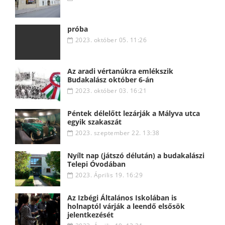
próba
2023. október 05. 11:26
Az aradi vértanúkra emlékszik
Budakalász október 6-án
2023. október 03. 16:21
Péntek délelőtt lezárják a Mályva utca
egyik szakaszát
2023. szeptember 22. 13:38
Nyílt nap (játszó délután) a budakalászi
Telepi Óvodában
2023. Április 19. 16:29
Az Izbégi Általános Iskolában is
holnaptól várják a leendő elsősök
jelentkezését