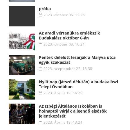
próba
2023. október 05. 11:26
Az aradi vértanúkra emlékszik
Budakalász október 6-án
2023. október 03. 16:21
Péntek délelőtt lezárják a Mályva utca
egyik szakaszát
2023. szeptember 22. 13:38
Nyílt nap (játszó délután) a budakalászi
Telepi Óvodában
2023. Április 19. 16:29
Az Izbégi Általános Iskolában is
holnaptól várják a leendő elsősök
jelentkezését
2023. Április 19. 13:21