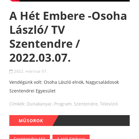
A Hét Embere -Osoha
László/ TV
Szentendre /
2022.03.07.
2022. március 07.
Vendégünk volt: Osoha László elnök, Nagycsaládosok
Szentendrei Egyesület
Címkék:
Dunakanyar
,
Program
,
Szentendre
,
Televízió
MŰSOROK
Szentendre MA
A Hét Embere