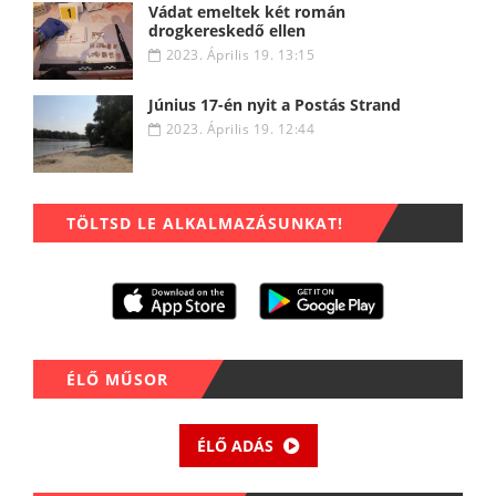
Vádat emeltek két román
drogkereskedő ellen
2023. Április 19. 13:15
Június 17-én nyit a Postás Strand
2023. Április 19. 12:44
TÖLTSD LE ALKALMAZÁSUNKAT!
ÉLŐ MŰSOR
ÉLŐ ADÁS