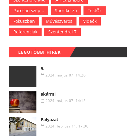
Párosan szép...
Sportkorzó
TestŐr
Fókuszban
Művészváros
Videók
Referenciák
Szentendrei 7
LEGUTÓBBI HÍREK
9.
2024. május 07. 14:20
akármi
2024. május 07. 14:15
Pályázat
2024. február 11. 17:06