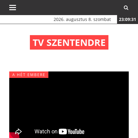
Toggle
navigation
2026. augusztus 8. szombat
23:09:32
TV SZENTENDRE
A HÉT EMBERE