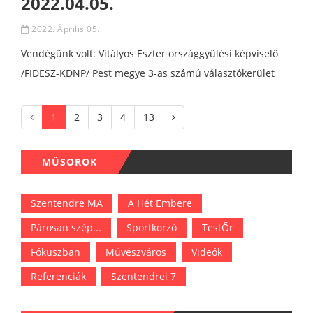
2022.04.05.
2022. Április 05.
Vendégünk volt: Vitályos Eszter országgyűlési képviselő
/FIDESZ-KDNP/ Pest megye 3-as számú választókerület
1
2
3
4
13
MŰSOROK
Szentendre MA
A Hét Embere
Párosan szép...
Sportkorzó
TestŐr
Fókuszban
Művészváros
Videók
Referenciák
Szentendrei 7