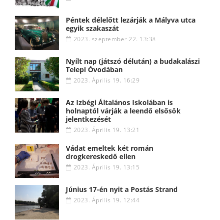
Péntek délelőtt lezárják a Mályva utca
egyik szakaszát
2023. szeptember 22. 13:38
Nyílt nap (játszó délután) a budakalászi
Telepi Óvodában
2023. Április 19. 16:29
Az Izbégi Általános Iskolában is
holnaptól várják a leendő elsősök
jelentkezését
2023. Április 19. 13:21
Vádat emeltek két román
drogkereskedő ellen
2023. Április 19. 13:15
Június 17-én nyit a Postás Strand
2023. Április 19. 12:44