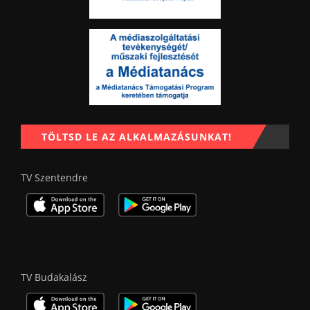
TÖLTSD LE AZ ALKALMAZÁSUNKAT!
TV Szentendre
TV Budakalász