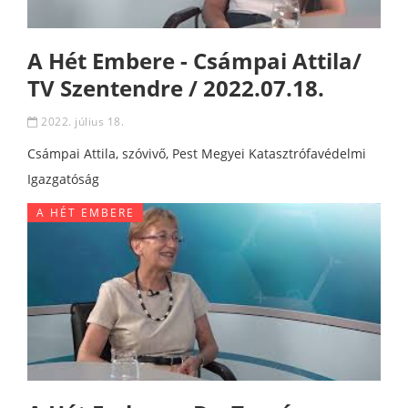
A Hét Embere - Csámpai Attila/
TV Szentendre / 2022.07.18.
2022. július 18.
Csámpai Attila, szóvivő, Pest Megyei Katasztrófavédelmi
Igazgatóság
A HÉT EMBERE