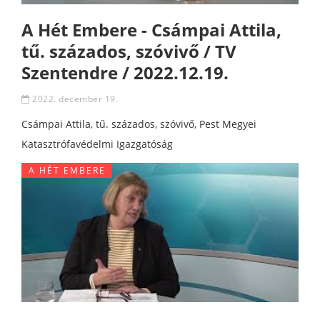
A Hét Embere - Csámpai Attila,
tű. százados, szóvivő / TV
Szentendre / 2022.12.19.
2022. december 19.
Csámpai Attila, tű. százados, szóvivő, Pest Megyei
Katasztrófavédelmi Igazgatóság
A HÉT EMBERE