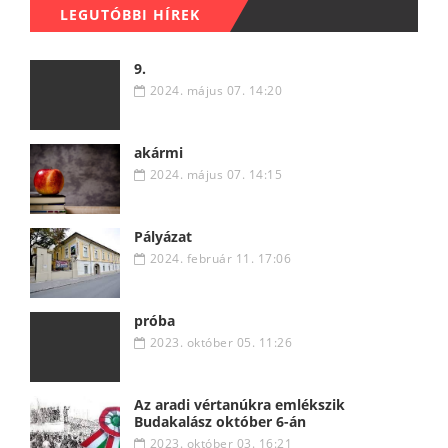
LEGUTÓBBI HÍREK
9.
2024. május 07. 14:20
akármi
2024. május 07. 14:15
Pályázat
2024. február 11. 17:06
próba
2023. október 05. 11:26
Az aradi vértanúkra emlékszik
Budakalász október 6-án
2023. október 03. 16:21