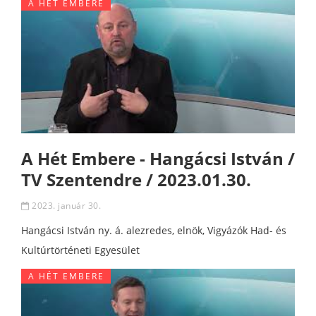
A HÉT EMBERE
A Hét Embere - Hangácsi István /
TV Szentendre / 2023.01.30.
2023. január 30.
Hangácsi István ny. á. alezredes, elnök, Vigyázók Had- és
Kultúrtörténeti Egyesület
A HÉT EMBERE