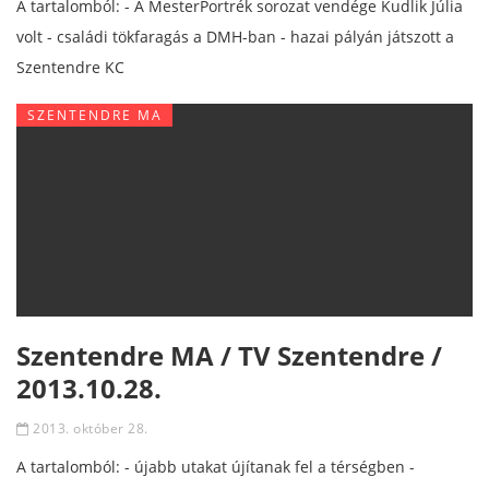
A tartalomból: - A MesterPortrék sorozat vendége Kudlik Júlia
volt - családi tökfaragás a DMH-ban - hazai pályán játszott a
Szentendre KC
SZENTENDRE MA
Szentendre MA / TV Szentendre /
2013.10.28.
2013. október 28.
A tartalomból: - újabb utakat újítanak fel a térségben -