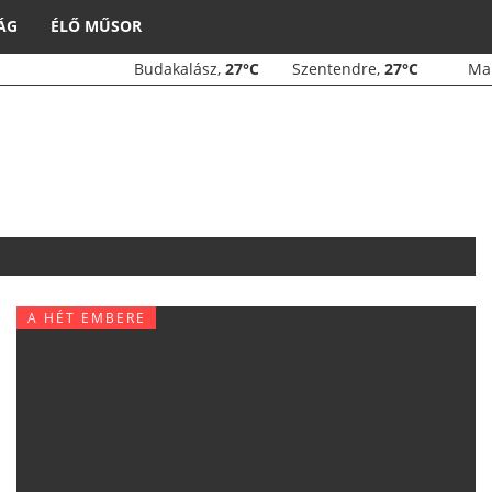
ÁG
ÉLŐ MŰSOR
Budakalász,
27°C
Szentendre,
27°C
M
A HÉT EMBERE