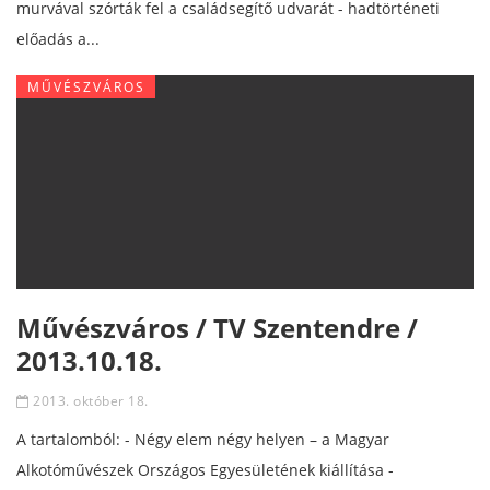
murvával szórták fel a családsegítő udvarát - hadtörténeti
előadás a...
MŰVÉSZVÁROS
Művészváros / TV Szentendre /
2013.10.18.
2013. október 18.
A tartalomból: - Négy elem négy helyen – a Magyar
Alkotóművészek Országos Egyesületének kiállítása -