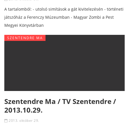
A tartalomból: - utolsó simítások a gát kivitelezésén - történeti
játszóház a Ferenczy Múzeumban - Magyar Zombi a Pest
Megyei Könyvtárban
SZENTENDRE MA
Szentendre Ma / TV Szentendre /
2013.10.29.
2013. október 29.