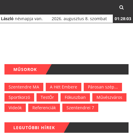
a
László
névnapja van.
2026. augusztus 8. szombat
01:28:03
MŰSOROK
Szentendre MA
A Hét Embere
Párosan szép...
Sportkorzó
TestŐr
Fókuszban
Művészváros
Videók
Referenciák
Szentendrei 7
LEGUTÓBBI HÍREK