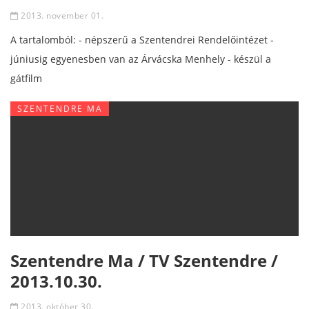
2013. november 01.
A tartalomból: - népszerű a Szentendrei Rendelőintézet -
júniusig egyenesben van az Árvácska Menhely - készül a
gátfilm
SZENTENDRE MA
Szentendre Ma / TV Szentendre /
2013.10.30.
2013. október 30.