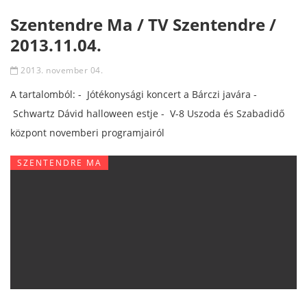
Szentendre Ma / TV Szentendre /
2013.11.04.
2013. november 04.
A tartalomból: - Jótékonysági koncert a Bárczi javára -
Schwartz Dávid halloween estje - V-8 Uszoda és Szabadidő
központ novemberi programjairól
SZENTENDRE MA