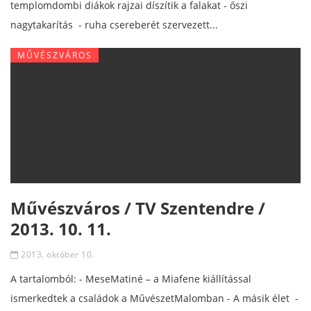
templomdombi diákok rajzai díszítik a falakat - őszi
nagytakarítás - ruha csereberét szervezett...
MŰVÉSZVÁROS
Művészváros / TV Szentendre /
2013. 10. 11.
2013. október 10.
A tartalomból: - MeseMatiné – a Miafene kiállítással
ismerkedtek a családok a MűvészetMalomban - A másik élet -