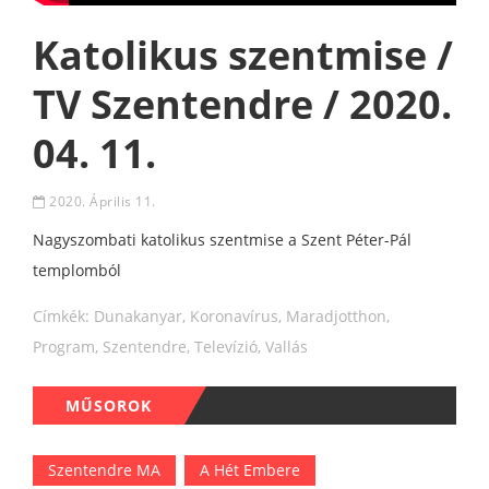
Katolikus szentmise /
TV Szentendre / 2020.
04. 11.
2020. Április 11.
Nagyszombati katolikus szentmise a Szent Péter-Pál
templomból
Címkék:
Dunakanyar
,
Koronavírus
,
Maradjotthon
,
Program
,
Szentendre
,
Televízió
,
Vallás
MŰSOROK
Szentendre MA
A Hét Embere