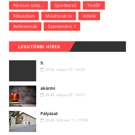
Párosan szép...
Sportkorzó
TestŐr
Fókuszban
Művészváros
Videók
Referenciák
Szentendrei 7
LEGUTÓBBI HÍREK
9.
2024. május 07. 14:20
akármi
2024. május 07. 14:15
Pályázat
2024. február 11. 17:06