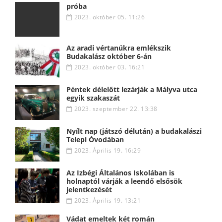
próba
2023. október 05. 11:26
Az aradi vértanúkra emlékszik
Budakalász október 6-án
2023. október 03. 16:21
Péntek délelőtt lezárják a Mályva utca
egyik szakaszát
2023. szeptember 22. 13:38
Nyílt nap (játszó délután) a budakalászi
Telepi Óvodában
2023. Április 19. 16:29
Az Izbégi Általános Iskolában is
holnaptól várják a leendő elsősök
jelentkezését
2023. Április 19. 13:21
Vádat emeltek két román