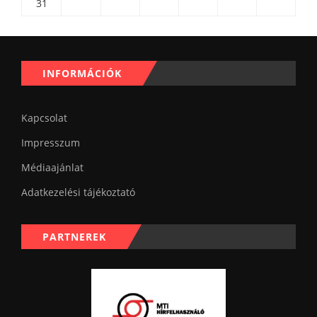
31
INFORMÁCIÓK
Kapcsolat
Impresszum
Médiaajánlat
Adatkezelési tájékoztató
PARTNEREK