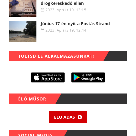
drogkereskedő ellen
2023. Április 19. 13:15
Június 17-én nyit a Postás Strand
2023. Április 19. 12:44
TÖLTSD LE ALKALMAZÁSUNKAT!
ÉLŐ MŰSOR
ÉLŐ ADÁS
SOCIAL MEDIA