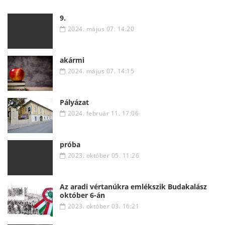
9.
2024. május 07. 14:20
akármi
2024. május 07. 14:15
Pályázat
2024. február 11. 17:06
próba
2023. október 05. 11:26
Az aradi vértanúkra emlékszik Budakalász
október 6-án
2023. október 03. 16:21