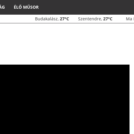
ÁG
ÉLŐ MŰSOR
Budakalász,
27°C
Szentendre,
27°C
Ma