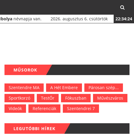
Ibolya
névnapja van.
2026. augusztus 6. csütörtök
22:34:25
MŰSOROK
Szentendre MA
A Hét Embere
Párosan szép...
Sportkorzó
TestŐr
Fókuszban
Művészváros
Videók
Referenciák
Szentendrei 7
LEGUTÓBBI HÍREK