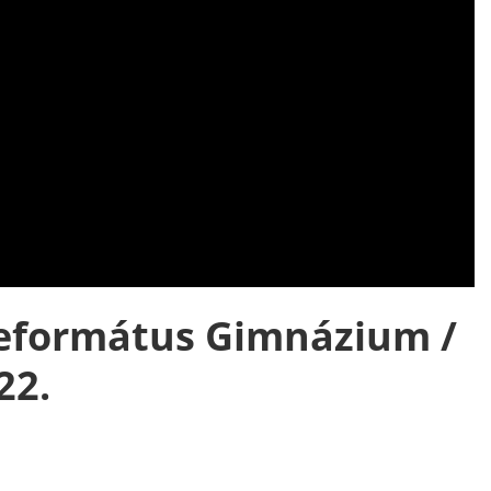
eformátus Gimnázium /
22.