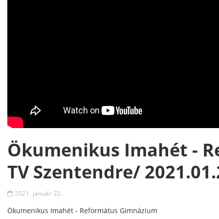
Ökumenikus Imahét - R
TV Szentendre/ 2021.01.
2021. január 22.
Ökumenikus Imahét - Református Gimnázium