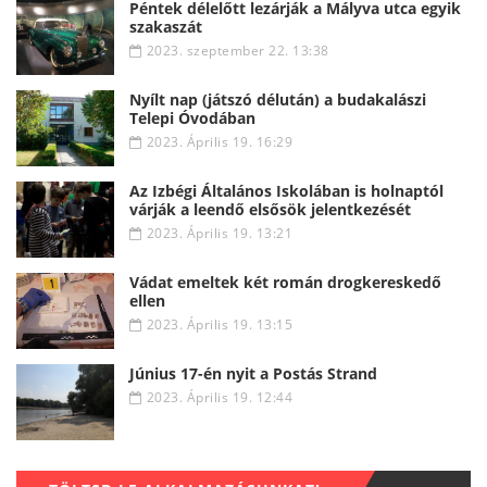
Péntek délelőtt lezárják a Mályva utca egyik
szakaszát
2023. szeptember 22. 13:38
Nyílt nap (játszó délután) a budakalászi
Telepi Óvodában
2023. Április 19. 16:29
Az Izbégi Általános Iskolában is holnaptól
várják a leendő elsősök jelentkezését
2023. Április 19. 13:21
Vádat emeltek két román drogkereskedő
ellen
2023. Április 19. 13:15
Június 17-én nyit a Postás Strand
2023. Április 19. 12:44