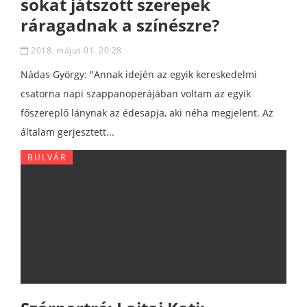
sokat játszott szerepek
ráragadnak a színészre?
2018. május 01. 20:28
Nádas György: "Annak idején az egyik kereskedelmi
csatorna napi szappanoperájában voltam az egyik
főszereplő lánynak az édesapja, aki néha megjelent. Az
általam gerjesztett...
BULVÁR