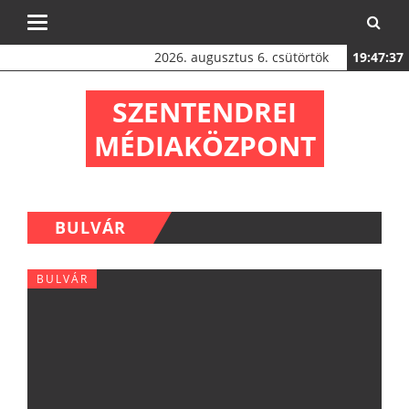
Toggle
navigation
2026. augusztus 6. csütörtök
19:47:38
SZENTENDREI
MÉDIAKÖZPONT
BULVÁR
BULVÁR