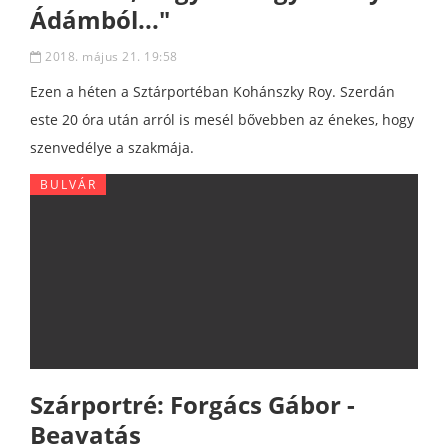
Ádámból..."
2018. május 21. 19:58
Ezen a héten a Sztárportéban Kohánszky Roy. Szerdán
este 20 óra után arról is mesél bővebben az énekes, hogy
szenvedélye a szakmája.
BULVÁR
Szárportré: Forgács Gábor -
Beavatás