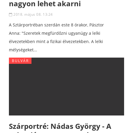
nagyon lehet akarni
2018. május 08. 13:24
A Sztárportréban szerdán este 8 órakor, Pásztor
Anna: "Szeretek megfürdőzni ugyanúgy a lelki
élvezetekben mint a fizikai élvezetekben. A lelki
mélységeket...
BULVÁR
Szárportré: Nádas György - A