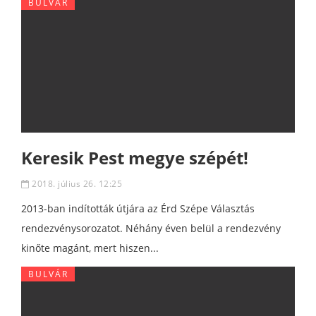
BULVÁR
Keresik Pest megye szépét!
2018. július 26. 12:25
2013-ban indították útjára az Érd Szépe Választás
rendezvénysorozatot. Néhány éven belül a rendezvény
kinőte magánt, mert hiszen...
BULVÁR