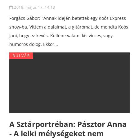
2018. május 17. 14:13
Forgács Gábor: "Annak idején betettek egy Koós Express
show-ba. Vittem a dalaimat, a gitáromat, de mondta Koós
Jani, hogy ez kevés. Kellene valami kis vicces, vagy
humoros dolog. Ekkor...
BULVÁR
A Sztárportréban: Pásztor Anna
- A lelki mélységeket nem