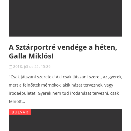
A Sztárportré vendége a héten,
Galla Miklós!
2018. július 25. 15:26
"Csak játszani szeretek! Aki csak játszani szeret, az gyerek,
mert a felnőttek mérnökök, akik házat terveznek, vagy
irodaépületet. Gyerek nem tud irodaházat tervezni, csak
felnőtt...
BULVÁR