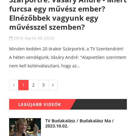
furcsa egy művész ember?
Elnézőbbek vagyunk egy
művésszel szemben?
2018. Április 09. 20:52
Minden kedden 20 órakor Szárportré, a TV Szentendrén!
A héten vendégünk, Vásáry André: "Alapvetően szerintem
nem kell különválasztani, hogy az...
1
2
3
LEGÚJABB VIDEÓK
TV Budakalász / Budakalász Ma /
2023.10.02.