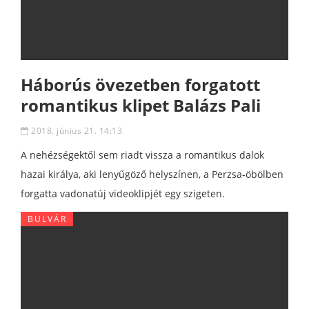
Háborús övezetben forgatott
romantikus klipet Balázs Pali
2018. június 21. 14:13
A nehézségektől sem riadt vissza a romantikus dalok
hazai királya, aki lenyűgöző helyszínen, a Perzsa-öbölben
forgatta vadonatúj videoklipjét egy szigeten.
BULVÁR