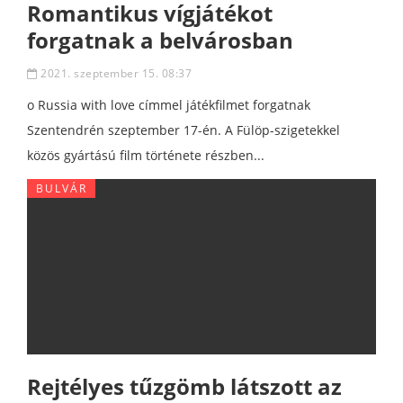
Romantikus vígjátékot
forgatnak a belvárosban
2021. szeptember 15. 08:37
o Russia with love címmel játékfilmet forgatnak
Szentendrén szeptember 17-én. A Fülöp-szigetekkel
közös gyártású film története részben...
BULVÁR
Rejtélyes tűzgömb látszott az