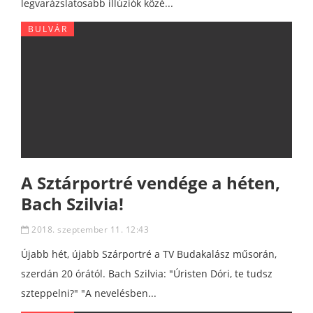
legvarázslatosabb illúziók közé...
BULVÁR
A Sztárportré vendége a héten,
Bach Szilvia!
2018. szeptember 11. 12:43
Újabb hét, újabb Szárportré a TV Budakalász műsorán,
szerdán 20 órától. Bach Szilvia: "Úristen Dóri, te tudsz
szteppelni?" "A nevelésben...