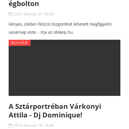
égbolton
2020. február 25. 09:43
Fényes, zölden felizzó tűzgömböt lehetett megfigyelni
vasárnap este. - írja az idokep.hu.
BULVÁR
A Sztárportréban Várkonyi
Attila - Dj Dominique!
2019. február 19. 14:56