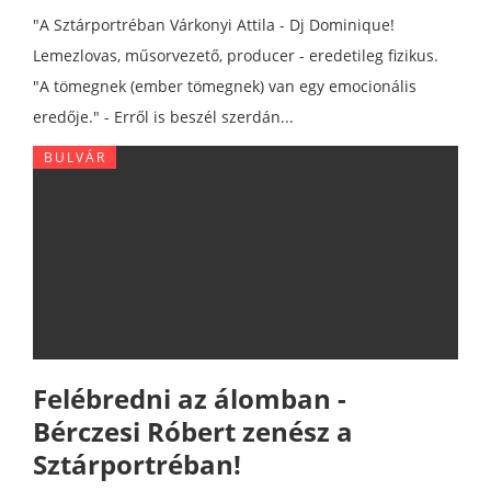
"A Sztárportréban Várkonyi Attila - Dj Dominique!
Lemezlovas, műsorvezető, producer - eredetileg fizikus.
"A tömegnek (ember tömegnek) van egy emocionális
eredője." - Erről is beszél szerdán...
BULVÁR
Felébredni az álomban -
Bérczesi Róbert zenész a
Sztárportréban!