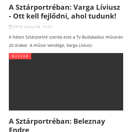
A Sztárportréban: Varga Líviusz
- Ott kell fejlődni, ahol tudunk!
2018. június 04. 15:24
A héten Sztárportré szerda este a Tv Budakalász műsorán
20 órakor. A műsor vendége, Varga Líviusz.
BULVÁR
A Sztárportréban: Beleznay
Endre