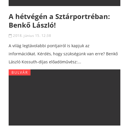
A hétvégén a Sztárportréban:
Benkő László!
2018. június 15. 12:38
A világ legtávolabbi pontjairól is kapjuk az
információkat. Kérdés, hogy szükségünk van erre? Benkő
László Kossuth-díjas előadóművész:...
BULVÁR