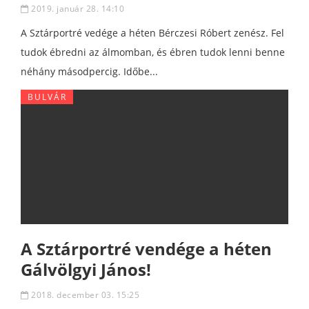
2019. január 28. 14:10
A Sztárportré vedége a héten Bérczesi Róbert zenész. Fel
tudok ébredni az álmomban, és ébren tudok lenni benne
néhány másodpercig. Időbe...
BULVÁR
A Sztárportré vendége a héten
Gálvölgyi János!
2018. december 03. 15:25