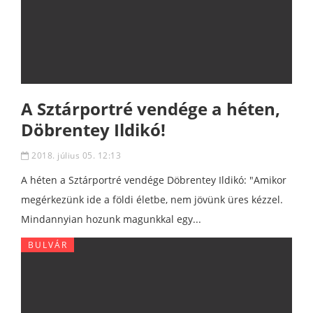
A Sztárportré vendége a héten,
Döbrentey Ildikó!
2018. július 05. 12:13
A héten a Sztárportré vendége Döbrentey Ildikó: "Amikor
megérkezünk ide a földi életbe, nem jövünk üres kézzel.
Mindannyian hozunk magunkkal egy...
BULVÁR