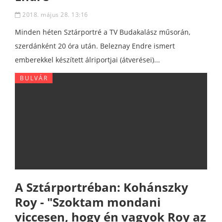
2018. május 28. 13:16
Minden héten Sztárportré a TV Budakalász műsorán,
szerdánként 20 óra után. Beleznay Endre ismert
emberekkel készített álriportjai (átverései)...
BULVÁR
A Sztárportréban: Kohánszky
Roy - "Szoktam mondani
viccesen, hogy én vagyok Roy az