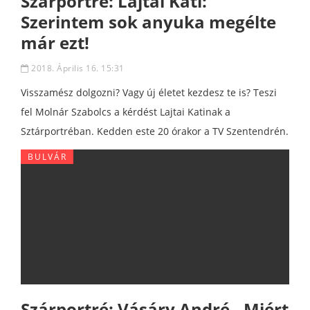
Szárportré: Lajtai Kati:
Szerintem sok anyuka megélte
már ezt!
2018. Április 16. 15:31
Visszamész dolgozni? Vagy új életet kezdesz te is? Teszi
fel Molnár Szabolcs a kérdést Lajtai Katinak a
Sztárportréban. Kedden este 20 órakor a TV Szentendrén.
BULVÁR
Szárportré: Vásáry André - Miért