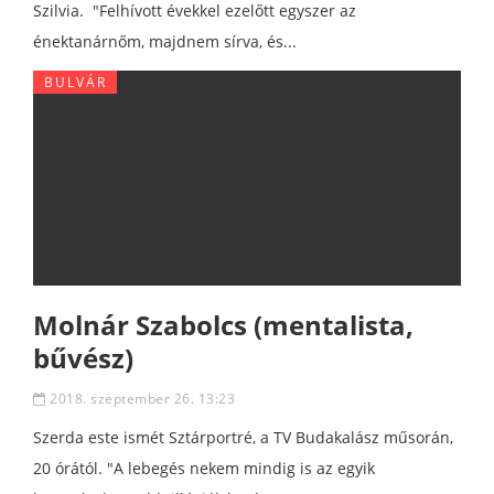
Szilvia. "Felhívott évekkel ezelőtt egyszer az
énektanárnőm, majdnem sírva, és...
BULVÁR
Molnár Szabolcs (mentalista,
bűvész)
2018. szeptember 26. 13:23
Szerda este ismét Sztárportré, a TV Budakalász műsorán,
20 órától. "A lebegés nekem mindig is az egyik