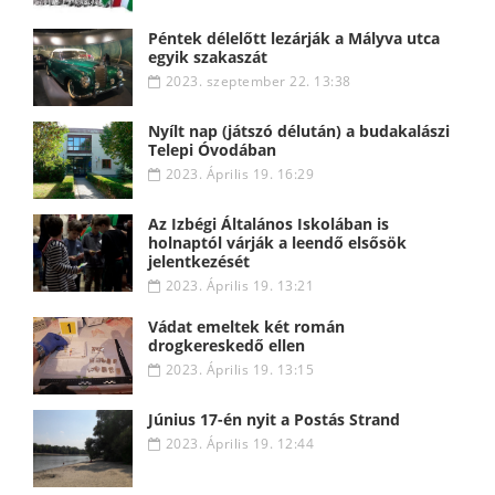
Péntek délelőtt lezárják a Mályva utca
egyik szakaszát
2023. szeptember 22. 13:38
Nyílt nap (játszó délután) a budakalászi
Telepi Óvodában
2023. Április 19. 16:29
Az Izbégi Általános Iskolában is
holnaptól várják a leendő elsősök
jelentkezését
2023. Április 19. 13:21
Vádat emeltek két román
drogkereskedő ellen
2023. Április 19. 13:15
Június 17-én nyit a Postás Strand
2023. Április 19. 12:44