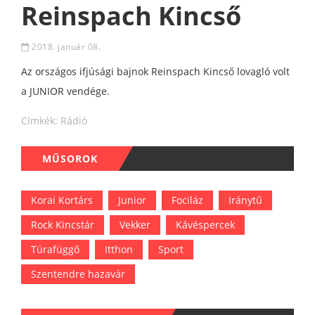
Reinspach Kincső
2018. január 08.
Az országos ifjúsági bajnok Reinspach Kincső lovagló volt
a JUNIOR vendége.
Címkék:
Rádió
MŰSOROK
Korai Kortárs
Junior
Fociláz
Iránytű
Rock Kincstár
Vekker
Kávéspercek
Túrafüggő
Itthon
Sport
Szentendre hazavár