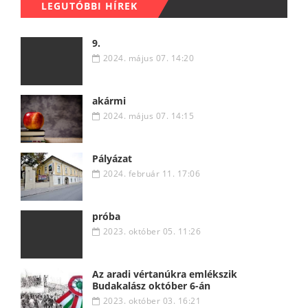
LEGUTÓBBI HÍREK
9.
2024. május 07. 14:20
akármi
2024. május 07. 14:15
Pályázat
2024. február 11. 17:06
próba
2023. október 05. 11:26
Az aradi vértanúkra emlékszik
Budakalász október 6-án
2023. október 03. 16:21