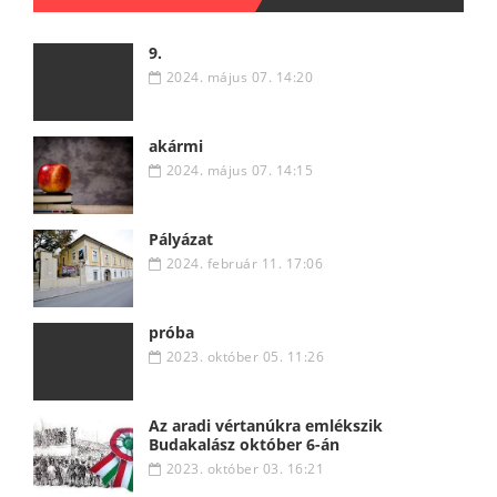
9.
2024. május 07. 14:20
akármi
2024. május 07. 14:15
Pályázat
2024. február 11. 17:06
próba
2023. október 05. 11:26
Az aradi vértanúkra emlékszik
Budakalász október 6-án
2023. október 03. 16:21