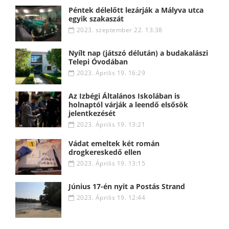
Péntek délelőtt lezárják a Mályva utca
egyik szakaszát
2023. szeptember 22. 13:38
Nyílt nap (játszó délután) a budakalászi
Telepi Óvodában
2023. Április 19. 16:29
Az Izbégi Általános Iskolában is
holnaptól várják a leendő elsősök
jelentkezését
2023. Április 19. 13:21
Vádat emeltek két román
drogkereskedő ellen
2023. Április 19. 13:15
Június 17-én nyit a Postás Strand
2023. Április 19. 12:44