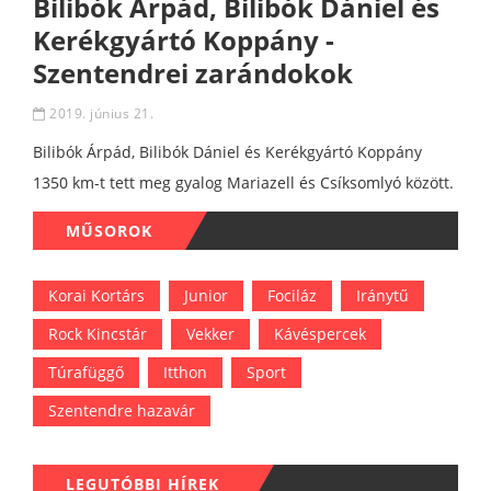
Bilibók Árpád, Bilibók Dániel és
Kerékgyártó Koppány -
Szentendrei zarándokok
2019. június 21.
Bilibók Árpád, Bilibók Dániel és Kerékgyártó Koppány
1350 km-t tett meg gyalog Mariazell és Csíksomlyó között.
MŰSOROK
Korai Kortárs
Junior
Fociláz
Iránytű
Rock Kincstár
Vekker
Kávéspercek
Túrafüggő
Itthon
Sport
Szentendre hazavár
LEGUTÓBBI HÍREK