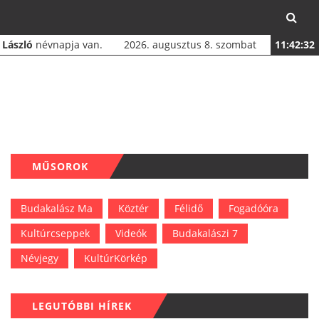
a
László
névnapja van.
2026. augusztus 8. szombat
11:42:33
MŰSOROK
Budakalász Ma
Köztér
Félidő
Fogadóóra
Kultúrcseppek
Videók
Budakalászi 7
Névjegy
KultúrKörkép
LEGUTÓBBI HÍREK