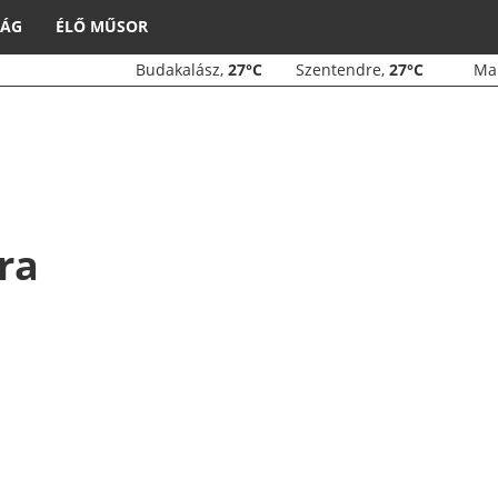
SÁG
ÉLŐ MŰSOR
Budakalász,
27°C
Szentendre,
27°C
M
ra