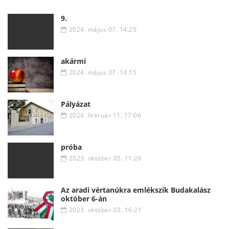
9.
2024. május 07. 14:20
akármi
2024. május 07. 14:15
Pályázat
2024. február 11. 17:06
próba
2023. október 05. 11:26
Az aradi vértanúkra emlékszik Budakalász
október 6-án
2023. október 03. 16:21