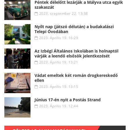
Péntek délelőtt lezárják a Mályva utca egyik
szakaszát
2023. szeptember 22. 13:38
Nyílt nap (játszó délután) a budakalászi
Telepi Óvodában
2023. Április 19. 16:29
Az Izbégi Általános Iskolában is holnaptól
várják a leendő elsősök jelentkezését
2023. Április 19. 13:21
Vádat emeltek két román drogkereskedő
ellen
2023. Április 19. 13:15
Június 17-én nyit a Postás Strand
2023. Április 19. 12:44