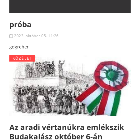
próba
2023. október 05. 11:26
gdgreher
KÖZÉLET
Az aradi vértanúkra emlékszik
Budakalász október 6-án