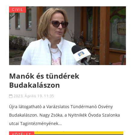
CIVIL
Manók és tündérek
Budakalászon
2023. Április 19. 11:35
Újra látogatható a Varázslatos Tündérmanó Ösvény
Budakalászon. Nagy Zsóka, a Nyitnikék Óvoda Szalonka
utcai Tagintézményének...
KÖZÉLET