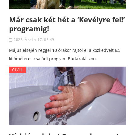
Már csak két hét a ’Kevélyre fel!’
programig!
2023. Április 17. 08:49
Május elsején reggel 10 órakor rajtol el a közkedvelt 6,5
kilóméteres családi program Budakalászon.
CIVIL