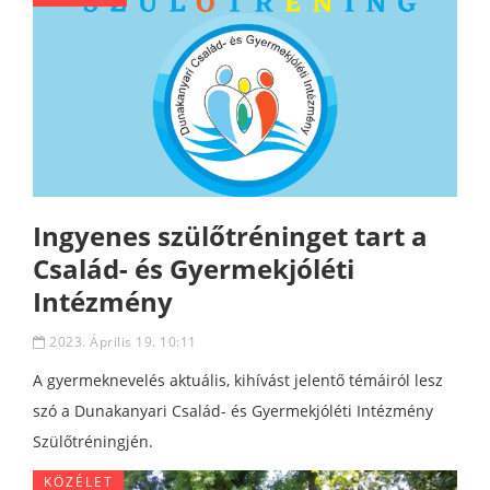
Ingyenes szülőtréninget tart a
Család- és Gyermekjóléti
Intézmény
2023. Április 19. 10:11
A gyermeknevelés aktuális, kihívást jelentő témáiról lesz
szó a Dunakanyari Család- és Gyermekjóléti Intézmény
Szülőtréningjén.
KÖZÉLET