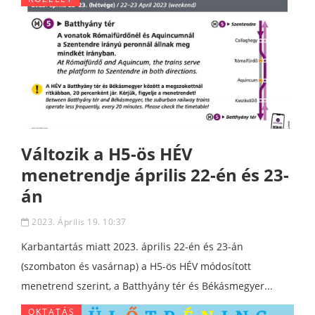
Változik a H5-ös HÉV
menetrendje április 22-én és 23-
án
2023. Április 19. 10:37
Karbantartás miatt 2023. április 22-én és 23-án
(szombaton és vasárnap) a H5-ös HÉV módosított
menetrend szerint, a Batthyány tér és Békásmegyer...
OKTATÁS