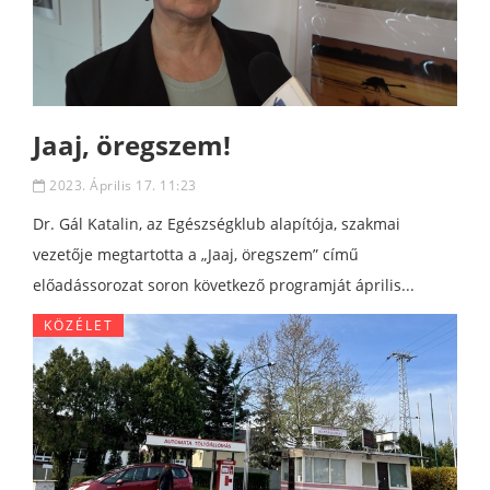
Jaaj, öregszem!
2023. Április 17. 11:23
Dr. Gál Katalin, az Egészségklub alapítója, szakmai
vezetője megtartotta a „Jaaj, öregszem” című
előadássorozat soron következő programját április...
KÖZÉLET