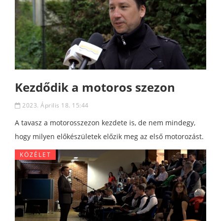
Kezdődik a motoros szezon
2023. Április 18. 15:44
A tavasz a motorosszezon kezdete is, de nem mindegy,
hogy milyen előkészületek előzik meg az első motorozást.
KÖZÉLET