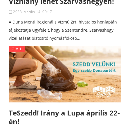
Vízhiány lehet Szarvashegyen!
2023. Április 14. 09:17
A Duna Menti Regionális Vízmű Zrt. hivatalos honlapján
tájékoztatja ügyfeleit, hogy a Szentendre, Szarvashegy
vízellátását biztosító nyomásfokozó...
CIVIL
TeSzedd! Irány a Lupa április 22-
én!