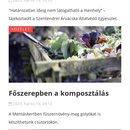
2023. Április 18. 10:23
"Határozatlan ideig nem látogatható a menhely” –
tájékoztaott a Szentendrei Árvácska Állatvédő Egyesület.
KÖZÉLET
Főszerepben a komposztálás
2023. Április 18. 09:13
A Mentáskertben fűszernövény-mag golyókat is
készíthetünk csütörtökön.