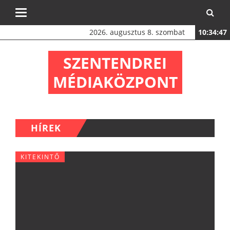
Toggle
navigation
2026. augusztus 8. szombat
10:34:49
SZENTENDREI
MÉDIAKÖZPONT
HÍREK
KITEKINTŐ