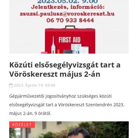
Közúti elsősegélyvizsgát tart a
Vöröskereszt május 2-án
2023. Április 19. 09:44
Gépjárművezetői jogosítványhoz szükséges közúti
elsősegélyvizsgát tart a Vöröskereszt Szentendrén 2023.
május 2-án, 9 órától.
KÖZÉLET