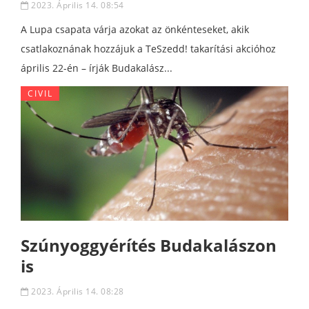
2023. Április 14. 08:54
A Lupa csapata várja azokat az önkénteseket, akik
csatlakoznának hozzájuk a TeSzedd! takarítási akcióhoz
április 22-én – írják Budakalász...
CIVIL
Szúnyoggyérítés Budakalászon
is
2023. Április 14. 08:28