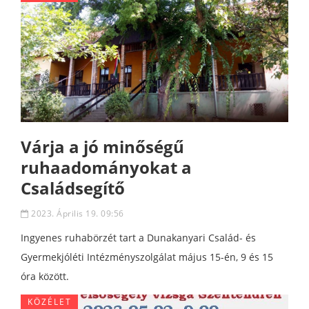
Várja a jó minőségű
ruhaadományokat a
Családsegítő
2023. Április 19. 09:56
Ingyenes ruhabörzét tart a Dunakanyari Család- és
Gyermekjóléti Intézményszolgálat május 15-én, 9 és 15
óra között.
KÖZÉLET