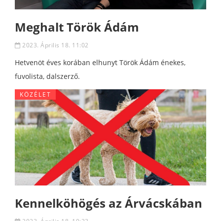
Meghalt Török Ádám
2023. Április 18. 11:02
Hetvenöt éves korában elhunyt Török Ádám énekes,
fuvolista, dalszerző.
KÖZÉLET
Kennelköhögés az Árvácskában