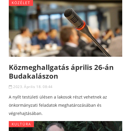
KÖZÉLET
Közmeghallgatás április 26-án
Budakalászon
2023. Április 18. 08:44
A nyílt testületi ülésen a lakosok részt vehetnek az
önkormányzati feladatok meghatározásában és
végrehajtásában.
KULTÚRA