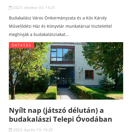
2023. október 03. 16:21
Budakalász Város Önkormányzata és a Kós Károly
Művelődési Ház és Könyvtár munkatársai tisztelettel
meghívják a budakalásziakat...
OKTATÁS
Nyílt nap (játszó délután) a
budakalászi Telepi Óvodában
2023. Április 19. 16:29