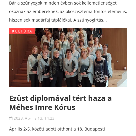
Bár a szúnyogok minden évben sok kellemetlenséget
okoznak az embereknek, az ökoszisztéma fontos elemei is,
hiszen sok madárfaj táplálékai. A szúnyogirtás...
KULTÚRA
Ezüst diplomával tért haza a
Méhes Imre Kórus
2023. Április 13. 14:23
Április 2-5. között adott otthont a 18. Budapesti