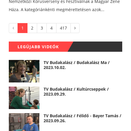
Nemzetközi Kórusverseny és Fesztiválnak a Magyar Zene
Háza. A kategóriánkénti megmérettetésen azok...
1
2
3
4
417
LEGÚJABB VIDEÓK
TV Budakalász / Budakalász Ma /
2023.10.02.
TV Budakalász / Kultúrcseppek /
2023.09.29.
TV Budakalász / Félidő - Bayer Tamás /
2023.09.26.