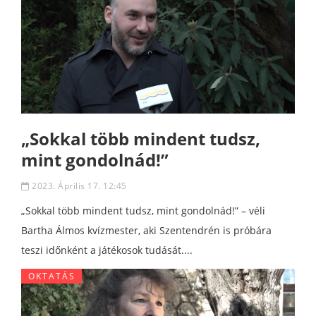
„Sokkal több mindent tudsz,
mint gondolnád!”
2023. Április 17. 12:45
„Sokkal több mindent tudsz, mint gondolnád!” – véli
Bartha Álmos kvízmester, aki Szentendrén is próbára
teszi időnként a játékosok tudását....
OKTATÁS