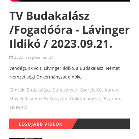
TV Budakalász
/Fogadóóra - Lávinger
Ildikó / 2023.09.21.
2023. szeptember 21.
Vendégünk volt: Lávinger Ildikó, a Budakalászi Német
Nemzetiségi Önkormányzat elnöke.
Címkék:
Budakalász
,
Dunakanyar
,
Gyerek
,
Kós Károly
Művelődési Ház És Könyvtár
,
Önkormányzat
,
Program
,
Televízió
LEGÚJABB VIDEÓK