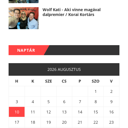
Wolf Kati - Aki vinne magával
dalpremier / Korai Kortárs
NAPTÁR
2026 AUGUSZTUS
H
K
SZE
CS
P
SZO
V
1
2
3
4
5
6
7
8
9
10
11
12
13
14
15
16
17
18
19
20
21
22
23