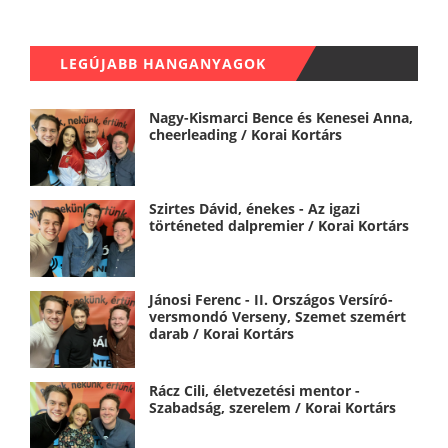
LEGÚJABB HANGANYAGOK
Nagy-Kismarci Bence és Kenesei Anna,
cheerleading / Korai Kortárs
Szirtes Dávid, énekes - Az igazi
történeted dalpremier / Korai Kortárs
Jánosi Ferenc - II. Országos Versíró-
versmondó Verseny, Szemet szemért
darab / Korai Kortárs
Rácz Cili, életvezetési mentor -
Szabadság, szerelem / Korai Kortárs