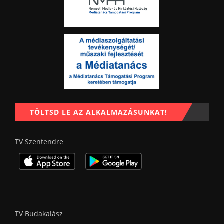
TÖLTSD LE AZ ALKALMAZÁSUNKAT!
TV Szentendre
TV Budakalász