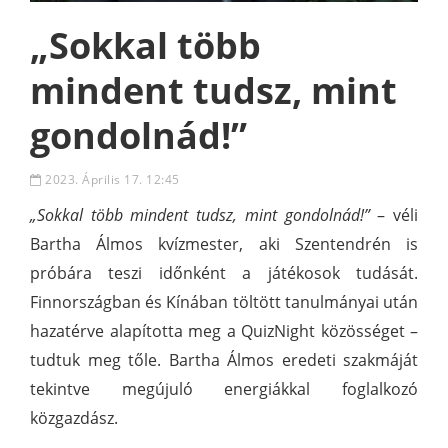
„Sokkal több
mindent tudsz, mint
gondolnád!”
2023. Április 17. 12:45
„Sokkal több mindent tudsz, mint gondolnád!”
– véli
Bartha Álmos kvízmester, aki Szentendrén is
próbára teszi időnként a játékosok tudását.
Finnországban és Kínában töltött tanulmányai után
hazatérve alapította meg a QuizNight közösséget –
tudtuk meg tőle. Bartha Álmos eredeti szakmáját
tekintve megújuló energiákkal foglalkozó
közgazdász.