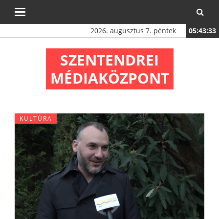
Toggle
navigation
2026. augusztus 7. péntek
05:43:34
SZENTENDREI
MÉDIAKÖZPONT
KULTÚRA