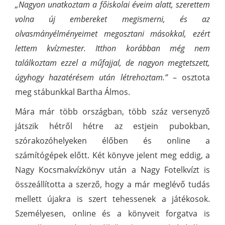
„Nagyon unatkoztam a főiskolai éveim alatt, szerettem
volna új embereket megismerni, és az
olvasmányélményeimet megosztani másokkal, ezért
lettem kvízmester.
Itthon korábban még nem
találkoztam ezzel a műfajjal, de nagyon megtetszett,
úgyhogy hazatérésem után létrehoztam.”
– osztota
meg stábunkkal Bartha Álmos.
Mára már több országban, több száz versenyző
játszik hétről hétre az estjein pubokban,
szórakozóhelyeken élőben és online a
számítógépek előtt. Két könyve jelent meg eddig, a
Nagy Kocsmakvízkönyv után a Nagy Fotelkvízt is
összeállította a szerző, hogy a már meglévő tudás
mellett újakra is szert tehessenek a játékosok.
Személyesen, online és a könyveit forgatva is