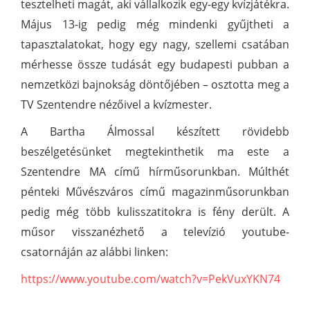
tesztelheti magát, aki vállalkozik egy-egy kvízjátékra.
Május 13-ig pedig még mindenki gyűjtheti a
tapasztalatokat, hogy egy nagy, szellemi csatában
mérhesse össze tudását egy budapesti pubban a
nemzetközi bajnokság döntőjében – osztotta meg a
TV Szentendre nézőivel a kvízmester.
A Bartha Álmossal készített rövidebb
beszélgetésünket megtekinthetik ma este a
Szentendre MA című hírműsorunkban. Múlthét
pénteki Művészváros című magazinműsorunkban
pedig még több kulisszatitokra is fény derült. A
műsor visszanézhető a televízió youtube-
csatornáján az alábbi linken:
https://www.youtube.com/watch?v=PekVuxYKN74