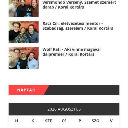
versmondó Verseny, Szemet szemért
darab / Korai Kortárs
Rácz Cili, életvezetési mentor -
Szabadság, szerelem / Korai Kortárs
Wolf Kati - Aki vinne magával
dalpremier / Korai Kortárs
NAPTÁR
2026 AUGUSZTUS
H
K
SZE
CS
P
SZO
V