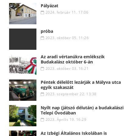
Pályázat
2024. február 11. 17:06
próba
2023. október 05. 11:26
Az aradi vértanúkra emlékszik
Budakalász október 6-án
2023. október 03. 16:21
Péntek délelőtt lezárják a Mályva utca
egyik szakaszát
2023. szeptember 22. 13:38
Nyílt nap (játszó délután) a budakalászi
Telepi Óvodában
2023. Április 19. 16:29
Az Izbégi Általános Iskolában is