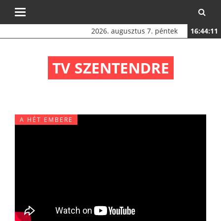
Toggle
navigation
2026. augusztus 7. péntek
16:44:11
TV SZENTENDRE
A HÉT EMBERE