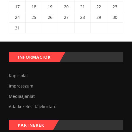
17
18
19
20
21
22
23
24
25
26
27
28
29
30
31
INFORMÁCIÓK
Kapcsolat
Impresszum
Médiaajánlat
Adatkezelési tájékoztató
PARTNEREK