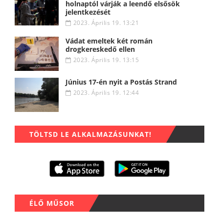
holnaptól várják a leendő elsősök
jelentkezését
2023. Április 19. 13:21
Vádat emeltek két román
drogkereskedő ellen
2023. Április 19. 13:15
Június 17-én nyit a Postás Strand
2023. Április 19. 12:44
TÖLTSD LE ALKALMAZÁSUNKAT!
ÉLŐ MŰSOR