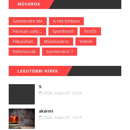
MŰSOROK
Szentendre MA
A Hét Embere
Párosan szép...
Sportkorzó
TestŐr
Fókuszban
Művészváros
Videók
Referenciák
Szentendrei 7
LEGUTÓBBI HÍREK
9.
2024. május 07. 14:20
akármi
2024. május 07. 14:15