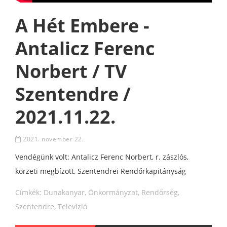
A Hét Embere -
Antalicz Ferenc
Norbert / TV
Szentendre /
2021.11.22.
2021. november 22.
Vendégünk volt: Antalicz Ferenc Norbert, r. zászlós,
körzeti megbízott, Szentendrei Rendőrkapitányság
Címkék:
Dunakanyar
,
Önkormányzat
,
Rendőrség
,
Szentendre
,
Televízió