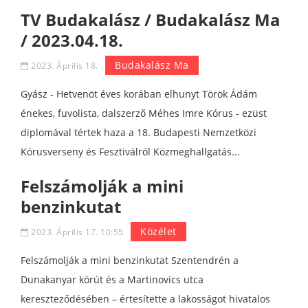
TV Budakalász / Budakalász Ma
/ 2023.04.18.
Budakalász Ma
2023. Április 18.
Gyász - Hetvenöt éves korában elhunyt Török Ádám
énekes, fuvolista, dalszerző Méhes Imre Kórus - ezüst
diplomával tértek haza a 18. Budapesti Nemzetközi
Kórusverseny és Fesztiválról Közmeghallgatás...
Felszámolják a mini
benzinkutat
Közélet
2023. Április 17. 10:55
Felszámolják a mini benzinkutat Szentendrén a
Dunakanyar körút és a Martinovics utca
kereszteződésében – értesítette a lakosságot hivatalos