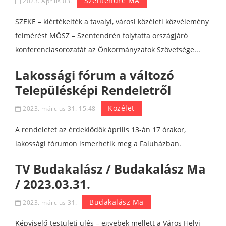
Szentendre MA
2023. Április 03.
SZEKE – kiértékelték a tavalyi, városi közéleti közvélemény
felmérést MÖSZ – Szentendrén folytatta országjáró
konferenciasorozatát az Önkormányzatok Szövetsége...
Lakossági fórum a változó
Településképi Rendeletről
Közélet
2023. március 31. 15:48
A rendeletet az érdeklődők április 13-án 17 órakor,
lakossági fórumon ismerhetik meg a Faluházban.
TV Budakalász / Budakalász Ma
/ 2023.03.31.
Budakalász Ma
2023. március 31.
Képviselő-testületi ülés – egyebek mellett a Város Helyi