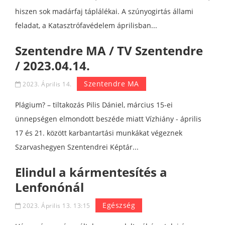
hiszen sok madárfaj táplálékai. A szúnyogirtás állami
feladat, a Katasztrófavédelem áprilisban...
Szentendre MA / TV Szentendre
/ 2023.04.14.
Szentendre MA
2023. Április 14.
Plágium? – tiltakozás Pilis Dániel, március 15-ei
ünnepségen elmondott beszéde miatt Vízhiány - április
17 és 21. között karbantartási munkákat végeznek
Szarvashegyen Szentendrei Képtár...
Elindul a kármentesítés a
Lenfonónál
Egészség
2023. Április 13. 13:15