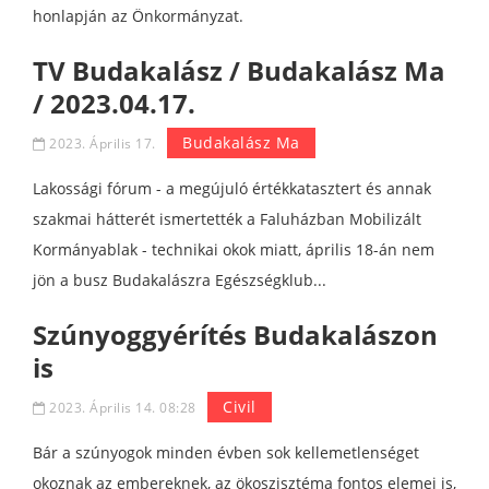
honlapján az Önkormányzat.
TV Budakalász / Budakalász Ma
/ 2023.04.17.
Budakalász Ma
2023. Április 17.
Lakossági fórum - a megújuló értékkatasztert és annak
szakmai hátterét ismertették a Faluházban Mobilizált
Kormányablak - technikai okok miatt, április 18-án nem
jön a busz Budakalászra Egészségklub...
Szúnyoggyérítés Budakalászon
is
Civil
2023. Április 14. 08:28
Bár a szúnyogok minden évben sok kellemetlenséget
okoznak az embereknek, az ökoszisztéma fontos elemei is,