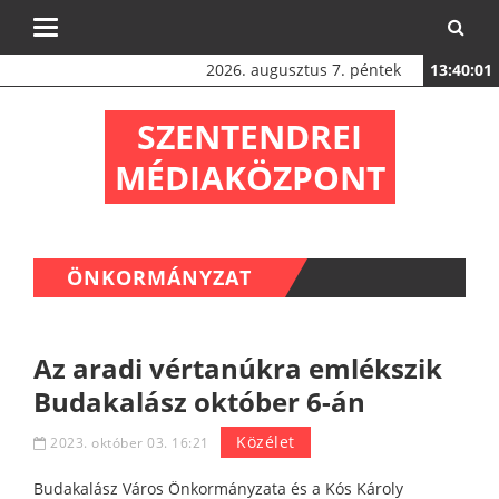
Toggle
navigation
2026. augusztus 7. péntek
13:40:01
SZENTENDREI
MÉDIAKÖZPONT
ÖNKORMÁNYZAT
Az aradi vértanúkra emlékszik
Budakalász október 6-án
Közélet
2023. október 03. 16:21
Budakalász Város Önkormányzata és a Kós Károly