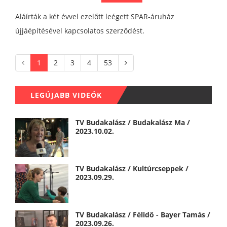
Aláírták a két évvel ezelőtt leégett SPAR-áruház
újjáépítésével kapcsolatos szerződést.
1
2
3
4
53
LEGÚJABB VIDEÓK
TV Budakalász / Budakalász Ma /
2023.10.02.
TV Budakalász / Kultúrcseppek /
2023.09.29.
TV Budakalász / Félidő - Bayer Tamás /
2023.09.26.