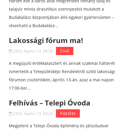
Három éve a város által megrendelt néhány talaj és
talajvíz minta drasztikus szennyezést mutatott a
Budakalász központjában álló egykori gyárterületen –
olvasható a Budakalász...
Lakossági fórum ma!
Civil
2023. Április 13. 08:32
A megújuló értékkatasztert és annak szakmai hátterét
ismertetik a Településképi Rendeletről szóló lakossági
fórumon csütörtökön, április 13-án, azaz a mai napon
17:00-kor...
Felhívás – Telepi Óvoda
Közélet
2023. Április 13. 08:23
Megjelent a Telepi Óvoda építmény és játszóudvar