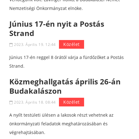
Nemzetiségi Önkormányzat elnöke.
Június 17-én nyit a Postás
Strand
Közélet
2023. Április 19. 12:44
Június 17-én reggel 8 órától várja a fürdőzőket a Postás
Strand.
Közmeghallgatás április 26-án
Budakalászon
Közélet
2023. Április 18. 08:44
A nyílt testületi ülésen a lakosok részt vehetnek az
önkormányzati feladatok meghatározásában és
végrehajtásában.