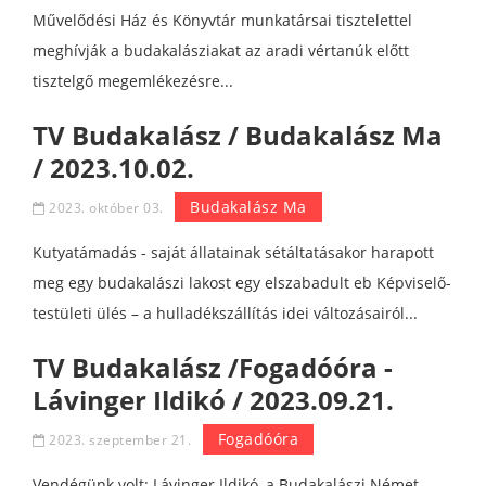
Művelődési Ház és Könyvtár munkatársai tisztelettel
meghívják a budakalásziakat az aradi vértanúk előtt
tisztelgő megemlékezésre...
TV Budakalász / Budakalász Ma
/ 2023.10.02.
Budakalász Ma
2023. október 03.
Kutyatámadás - saját állatainak sétáltatásakor harapott
meg egy budakalászi lakost egy elszabadult eb Képviselő-
testületi ülés – a hulladékszállítás idei változásairól...
TV Budakalász /Fogadóóra -
Lávinger Ildikó / 2023.09.21.
Fogadóóra
2023. szeptember 21.
Vendégünk volt: Lávinger Ildikó, a Budakalászi Német