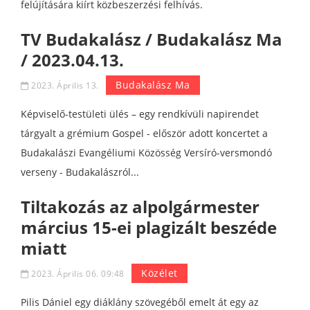
felújítására kiírt közbeszerzési felhívás.
TV Budakalász / Budakalász Ma
/ 2023.04.13.
Budakalász Ma
2023. Április 13.
Képviselő-testületi ülés – egy rendkívüli napirendet
tárgyalt a grémium Gospel - először adott koncertet a
Budakalászi Evangéliumi Közösség Versíró-versmondó
verseny - Budakalászról...
Tiltakozás az alpolgármester
március 15-ei plagizált beszéde
miatt
Közélet
2023. Április 06. 09:48
Pilis Dániel egy diáklány szövegéből emelt át egy az