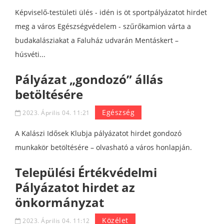
Képviselő-testületi ülés - idén is öt sportpályázatot hirdet
meg a város Egészségvédelem - szűrőkamion várta a
budakalásziakat a Faluház udvarán Mentáskert –
húsvéti...
Pályázat „gondozó” állás
betöltésére
Egészség
2023. Április 04. 11:21
A Kalászi Idősek Klubja pályázatot hirdet gondozó
munkakör betöltésére – olvasható a város honlapján.
Települési Értékvédelmi
Pályázatot hirdet az
önkormányzat
Közélet
2023. Április 04. 11:12