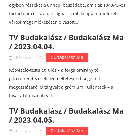
egyben részeket a ünnepi beszédébe, amit az 1848/49-es
forradalom és szabadságharc emléknapján rendezett
városi megemlékezésen olvasott...
TV Budakalász / Budakalász Ma
/ 2023.04.04.
Budakalász Ma
2023. Április 05.
Képviselő-testületi ülés – a forgalomirányító
jelzőberendezések üzemeltetési költségeinek
megosztásáról is tárgyalt a grémium Kullancsok – a
tavasz beköszöntével...
TV Budakalász / Budakalász Ma
/ 2023.04.05.
Budakalász Ma
2023. Április 05.