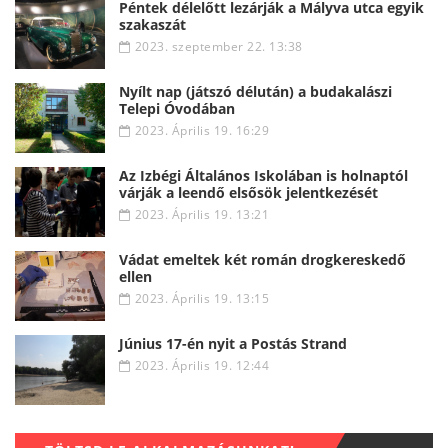
Péntek délelőtt lezárják a Mályva utca egyik
szakaszát
2023. szeptember 22. 13:38
Nyílt nap (játszó délután) a budakalászi
Telepi Óvodában
2023. Április 19. 16:29
Az Izbégi Általános Iskolában is holnaptól
várják a leendő elsősök jelentkezését
2023. Április 19. 13:21
Vádat emeltek két román drogkereskedő
ellen
2023. Április 19. 13:15
Június 17-én nyit a Postás Strand
2023. Április 19. 12:44