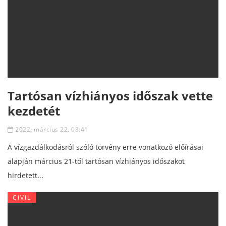
Tartósan vízhiányos időszak vette
kezdetét
2022. március 22. 08:41
A vízgazdálkodásról szóló törvény erre vonatkozó előírásai
alapján március 21-től tartósan vízhiányos időszakot
hirdetett...
CIVIL