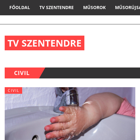
FŐOLDAL
TV SZENTENDRE
MŰSOROK
MŰSORÚJS
TV SZENTENDRE
CIVIL
CIVIL