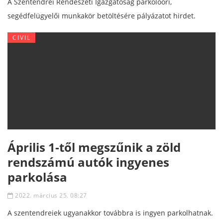
A Szentendrei Rendészeti Igazgatóság parkolóőri,
segédfelügyelői munkakör betöltésére pályázatot hirdet.
CIVIL
Április 1-től megszűnik a zöld
rendszámú autók ingyenes
parkolása
2022. március 25. 08:27
A szentendreiek ugyanakkor továbbra is ingyen parkolhatnak.