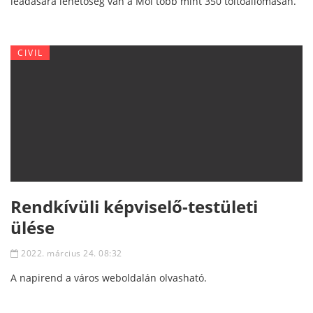
leadására lehetőség van a Mol több mint 350 töltőállomásán.
CIVIL
Rendkívüli képviselő-testületi
ülése
2022. március 24. 08:32
A napirend a város weboldalán olvasható.