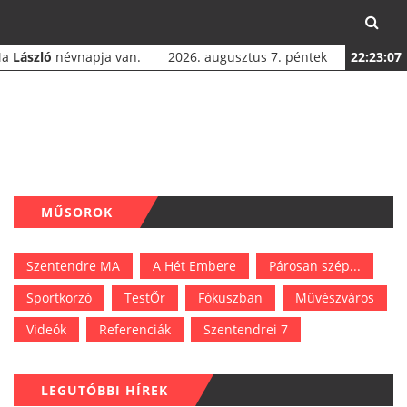
Ma
László
névnapja van.
2026. augusztus 7. péntek
22:23:08
MŰSOROK
Szentendre MA
A Hét Embere
Párosan szép...
Sportkorzó
TestŐr
Fókuszban
Művészváros
Videók
Referenciák
Szentendrei 7
LEGUTÓBBI HÍREK