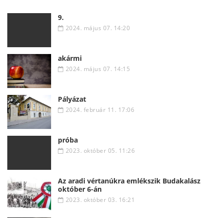
9.
2024. május 07. 14:20
akármi
2024. május 07. 14:15
Pályázat
2024. február 11. 17:06
próba
2023. október 05. 11:26
Az aradi vértanúkra emlékszik Budakalász
október 6-án
2023. október 03. 16:21