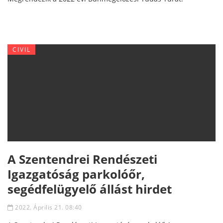
CIVIL
A Szentendrei Rendészeti
Igazgatóság parkolóőr,
segédfelügyelő állást hirdet
2022. Április 21. 08:40