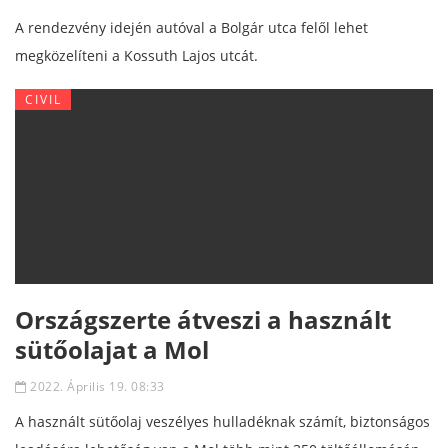
A rendezvény idején autóval a Bolgár utca felől lehet
megközelíteni a Kossuth Lajos utcát.
CIVIL
Országszerte átveszi a használt
sütőolajat a Mol
2022. Április 19. 08:33
A használt sütőolaj veszélyes hulladéknak számít, biztonságos