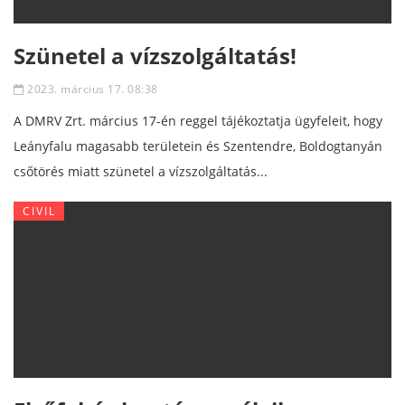
Szünetel a vízszolgáltatás!
2023. március 17. 08:38
A DMRV Zrt. március 17-én reggel tájékoztatja ügyfeleit, hogy
Leányfalu magasabb területein és Szentendre, Boldogtanyán
csőtörés miatt szünetel a vízszolgáltatás...
CIVIL