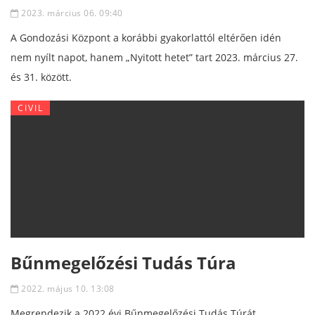
2023. március 06. 09:40
A Gondozási Központ a korábbi gyakorlattól eltérően idén
nem nyílt napot, hanem „Nyitott hetet” tart 2023. március 27.
és 31. között.
CIVIL
Bűnmegelőzési Tudás Túra
2022. május 10. 13:08
Megrendezik a 2022 évi Bűnmegelőzési Tudás Túrát.