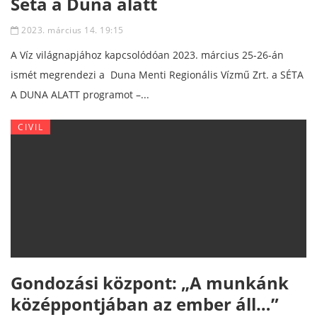
Séta a Duna alatt
2023. március 14. 19:15
A Víz világnapjához kapcsolódóan 2023. március 25-26-án
ismét megrendezi a Duna Menti Regionális Vízmű Zrt. a SÉTA
A DUNA ALATT programot –...
CIVIL
Gondozási központ: „A munkánk
középpontjában az ember áll…”