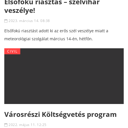
Elsőfokú riasztás – szélvihar
veszélye!
2023. március 14. 08:38
Elsőfokú riasztást adott ki az erős szél veszélye miatt a
meteorológiai szolgálat március 14-én, hétfőn.
CIVIL
Városrészi Költségvetés program
2022. május 11. 12:25