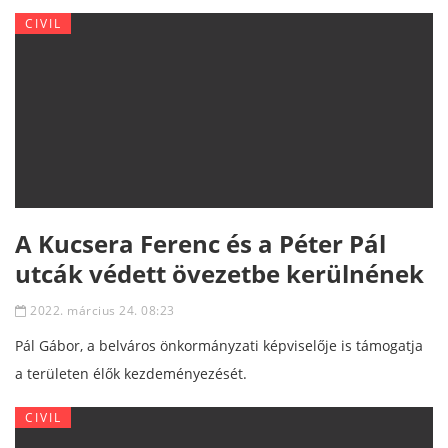
CIVIL
A Kucsera Ferenc és a Péter Pál
utcák védett övezetbe kerülnének
2022. március 24. 08:23
Pál Gábor, a belváros önkormányzati képviselője is támogatja
a területen élők kezdeményezését.
CIVIL