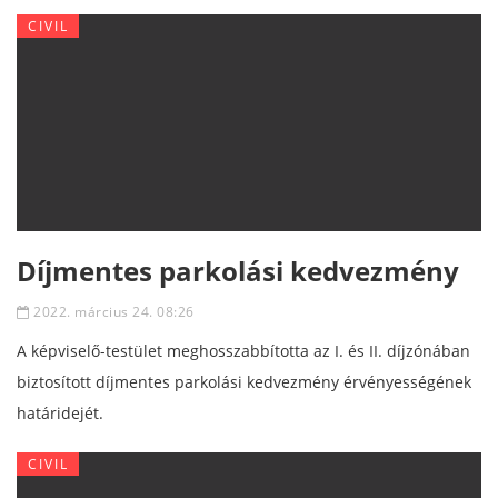
CIVIL
Díjmentes parkolási kedvezmény
2022. március 24. 08:26
A képviselő-testület meghosszabbította az I. és II. díjzónában
biztosított díjmentes parkolási kedvezmény érvényességének
határidejét.
CIVIL