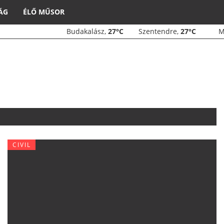
ÁG
ÉLŐ MŰSOR
Budakalász,
27°C
Szentendre,
27°C
CIVIL