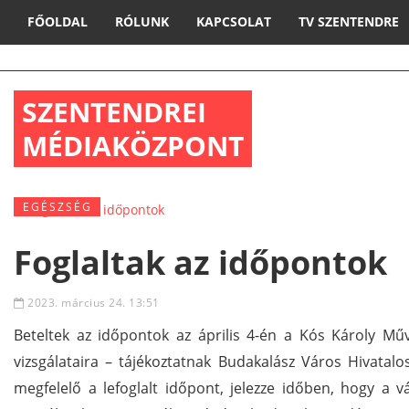
FŐOLDAL
RÓLUNK
KAPCSOLAT
TV SZENTENDRE
SZENTENDREI
MÉDIAKÖZPONT
EGÉSZSÉG
Foglaltak az időpontok
2023. március 24. 13:51
Beteltek az időpontok az április 4-én a Kós Károly M
vizsgálataira – tájékoztatnak Budakalász Város Hivata
megfelelő a lefoglalt időpont, jelezze időben, hogy a v