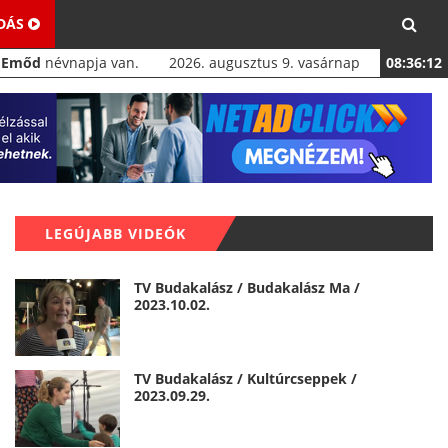
ADÁS
a
Emőd
névnapja van.
2026. augusztus 9. vasárnap
08:36:12
LEGÚJABB VIDEÓK
TV Budakalász / Budakalász Ma /
2023.10.02.
TV Budakalász / Kultúrcseppek /
2023.09.29.