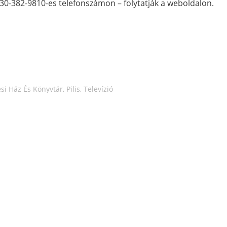
30-382-9810-es telefonszámon – folytatják a weboldalon.
si Ház És Könyvtár
,
Pilis
,
Televízió