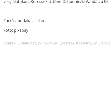
vizsgálatokon. Keressék Uttóné Ochodniczki Vandát, a 06-
Forrás: budakalasz.hu
Fotó: pixabay
Címkék:
Budakalász
,
Dunakanyar
,
Egészség
,
Kós Károly Művelődé