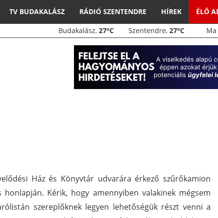
TV BUDAKALÁSZ
RÁDIÓ SZENTENDRE
HÍREK
ÉLŐ 
Budakalász,
27°C
Szentendre,
27°C
M
űvelődési Ház és Könyvtár udvarára érkező szűrőkamion
los honlapján. Kérik, hogy amennyiben valakinek mégsem
árólistán szereplőknek legyen lehetőségük részt venni a