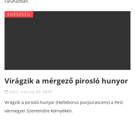
Faluházban.
EGÉSZSÉG
Virágzik a mérgező pirosló hunyor
2023. március 06. 08:07
Virágzik a pirosló hunyor (Helleborus purpurascens) a Pest
vármegyei Szentendre környékén.