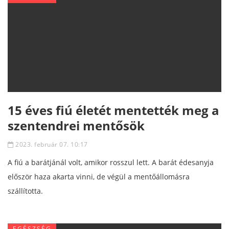
15 éves fiú életét mentették meg a
szentendrei mentősök
2023. február 07. 10:17
A fiú a barátjánál volt, amikor rosszul lett. A barát édesanyja
először haza akarta vinni, de végül a mentőállomásra
szállította.
EGÉSZSÉG