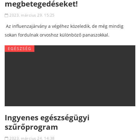
megbetegedéseket!
2023. március 29. 15:25
Az influenzajárvány a végéhez közeledik, de még mindig
sokan fordulnak orvoshoz különböző panaszokkal.
EGÉSZSÉG
Ingyenes egészségügyi
szűrőprogram
2023. március 24. 14:38