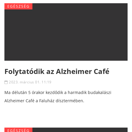
EGÉSZSÉG
Folytatódik az Alzheimer Café
2023. március 01. 11:19
Ma délután 5 órakor kezdődik a harmadik budakalászi
Alzheimer Café a Faluház dísztermében.
EGÉSZSÉG