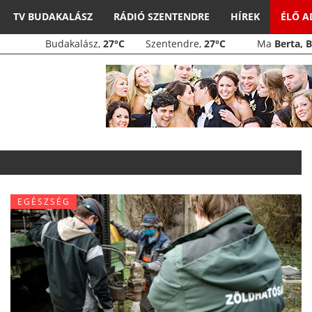
TV BUDAKALÁSZ
RÁDIÓ SZENTENDRE
HÍREK
ÉLŐ 
Budakalász,
27°C
Szentendre,
27°C
Ma
Berta, 
EGÉSZSÉG