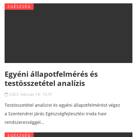
EGÉSZSÉG
Egyéni állapotfelmérés és
testösszetétel analízis
2023. február 16. 10:57
Testösszetétel analízist és egyéni állapotfelmérést végez
a Szentendrei Járás Egészségfejlesztési Iroda havi
rendszerességgel...
EGÉSZSÉG