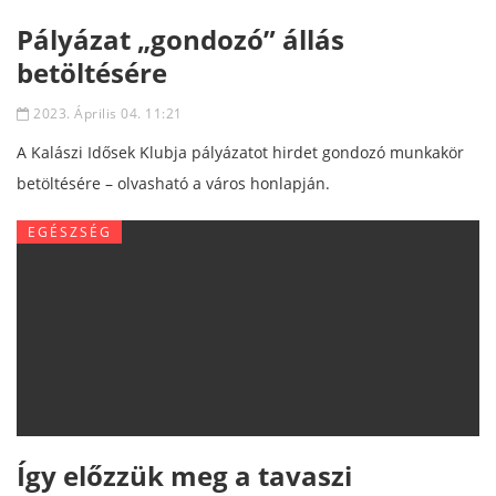
Pályázat „gondozó” állás
betöltésére
2023. Április 04. 11:21
A Kalászi Idősek Klubja pályázatot hirdet gondozó munkakör
betöltésére – olvasható a város honlapján.
EGÉSZSÉG
Így előzzük meg a tavaszi