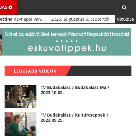
ADÁS
Bettina
névnapja van.
2026. augusztus 6. csütörtök
09:02:57
LEGÚJABB VIDEÓK
TV Budakalász / Budakalász Ma /
2023.10.02.
TV Budakalász / Kultúrcseppek /
2023.09.29.