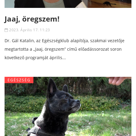
Jaaj, öregszem!
2023. Április 17. 11:23
Dr. Gál Katalin, az Egészségklub alapítója, szakmai vezetője
megtartotta a „Jaaj, öregszem” című előadássorozat soron
következő programját április...
EGÉSZSÉG