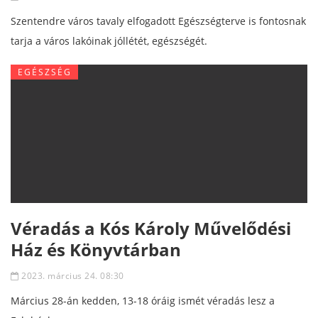
Szentendre város tavaly elfogadott Egészségterve is fontosnak
tarja a város lakóinak jóllétét, egészségét.
EGÉSZSÉG
Véradás a Kós Károly Művelődési
Ház és Könyvtárban
2023. március 24. 08:30
Március 28-án kedden, 13-18 óráig ismét véradás lesz a