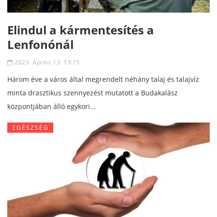
Elindul a kármentesítés a
Lenfonónál
2023. Április 13. 13:15
Három éve a város által megrendelt néhány talaj és talajvíz
minta drasztikus szennyezést mutatott a Budakalász
központjában álló egykori...
EGÉSZSÉG