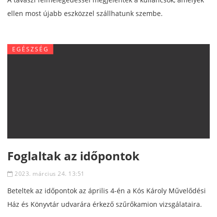
ellen most újabb eszközzel szállhatunk szembe.
EGÉSZSÉG
Foglaltak az időpontok
2023. március 24. 13:51
Beteltek az időpontok az április 4-én a Kós Károly Művelődési
Ház és Könyvtár udvarára érkező szűrőkamion vizsgálataira.