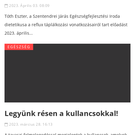
2023. Április 03. 08:09
Tóth Eszter, a Szentendrei Járás Egészségfejlesztési Iroda
dietetikusa a reflux táplálkozási vonatkozásairól tart előadást
2023. április...
EGÉSZSÉG
Legyünk résen a kullancsokkal!
2023. március 28. 16:13
A tavaszi felmelegedéssel megjelentek a kullancsok, amelyek