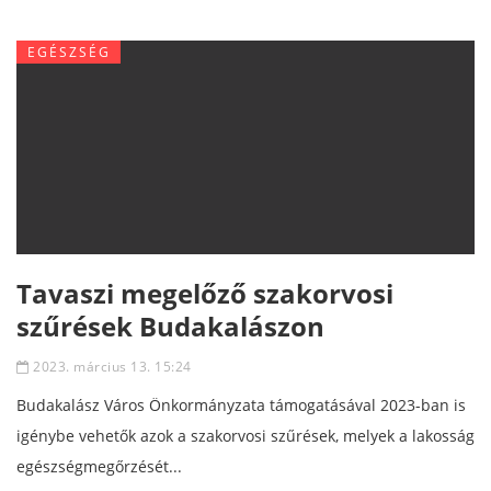
EGÉSZSÉG
Tavaszi megelőző szakorvosi
szűrések Budakalászon
2023. március 13. 15:24
Budakalász Város Önkormányzata támogatásával 2023-ban is
igénybe vehetők azok a szakorvosi szűrések, melyek a lakosság
egészségmegőrzését...