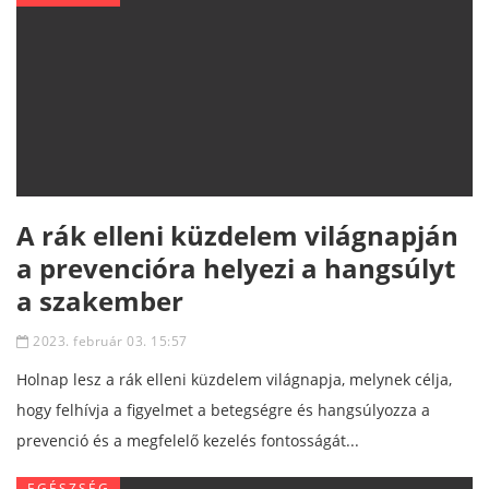
A rák elleni küzdelem világnapján
a prevencióra helyezi a hangsúlyt
a szakember
2023. február 03. 15:57
Holnap lesz a rák elleni küzdelem világnapja, melynek célja,
hogy felhívja a figyelmet a betegségre és hangsúlyozza a
prevenció és a megfelelő kezelés fontosságát...
EGÉSZSÉG