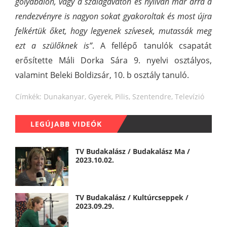
gólyabálon, vagy a szalagavatón és nyilván már arra a
rendezvényre is nagyon sokat gyakoroltak és most újra
felkértük őket, hogy legyenek szívesek, mutassák meg
ezt a szülőknek is”
. A fellépő tanulók csapatát
erősítette Máli Dorka Sára 9. nyelvi osztályos,
valamint Beleki Boldizsár, 10. b osztály tanuló.
Címkék:
Dunakanyar
,
Gyerek
,
Pilis
,
Szentendre
,
Televízió
LEGÚJABB VIDEÓK
TV Budakalász / Budakalász Ma /
2023.10.02.
TV Budakalász / Kultúrcseppek /
2023.09.29.