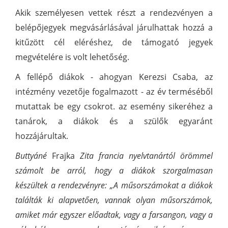
Akik személyesen vettek részt a rendezvényen a
belépőjegyek megvásárlásával járulhattak hozzá a
kitűzött cél eléréshez, de támogató jegyek
megvételére is volt lehetőség.
A fellépő diákok - ahogyan Kerezsi Csaba, az
intézmény vezetője fogalmazott - az év terméséből
mutattak be egy csokrot. az esemény sikeréhez a
tanárok, a diákok és a szülők egyaránt
hozzájárultak.
Buttyáné
Frajka
Zita francia nyelvtanártól örömmel
számolt be arról, hogy a diákok szorgalmasan
készültek a rendezvényre:
„A műsorszámokat a diákok
találták ki alapvetően, vannak olyan műsorszámok,
amiket már egyszer előadtak, vagy a farsangon, vagy a