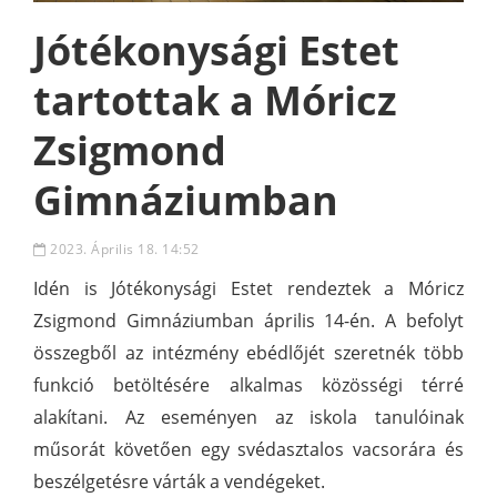
Jótékonysági Estet
tartottak a Móricz
Zsigmond
Gimnáziumban
2023. Április 18. 14:52
Idén is Jótékonysági Estet rendeztek a Móricz
Zsigmond Gimnáziumban április 14-én. A befolyt
összegből az intézmény ebédlőjét szeretnék több
funkció betöltésére alkalmas közösségi térré
alakítani. Az eseményen az iskola tanulóinak
műsorát követően egy svédasztalos vacsorára és
beszélgetésre várták a vendégeket.