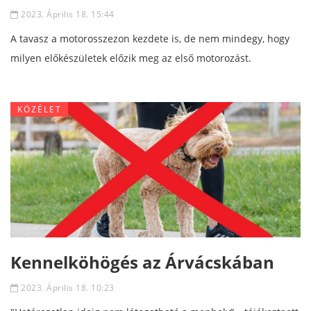
2023. Április 18. 15:44
A tavasz a motorosszezon kezdete is, de nem mindegy, hogy
milyen előkészületek előzik meg az első motorozást.
KÖZÉLET
Kennelköhögés az Árvácskában
2023. Április 18. 10:23