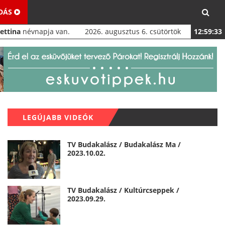
ADÁS
Bettina
névnapja van.
2026. augusztus 6. csütörtök
12:59:34
LEGÚJABB VIDEÓK
TV Budakalász / Budakalász Ma /
2023.10.02.
TV Budakalász / Kultúrcseppek /
2023.09.29.