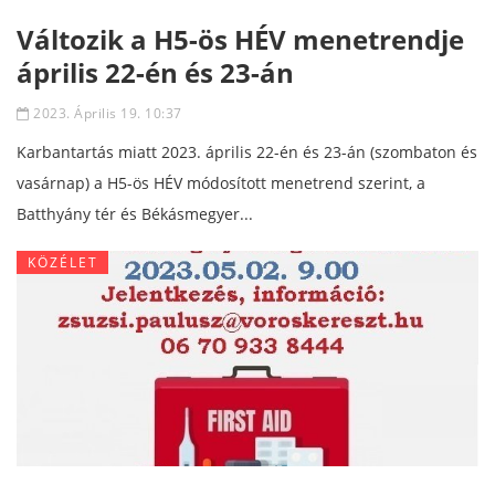
Változik a H5-ös HÉV menetrendje
április 22-én és 23-án
2023. Április 19. 10:37
Karbantartás miatt 2023. április 22-én és 23-án (szombaton és
vasárnap) a H5-ös HÉV módosított menetrend szerint, a
Batthyány tér és Békásmegyer...
KÖZÉLET