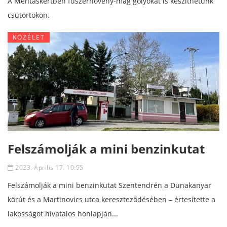
A Mentáskertben fűszernövény-mag golyókat is készíthetünk
csütörtökön.
KÖZÉLET
Felszámolják a mini benzinkutat
2023. Április 17. 10:55
Felszámolják a mini benzinkutat Szentendrén a Dunakanyar
körút és a Martinovics utca kereszteződésében – értesítette a
lakosságot hivatalos honlapján...