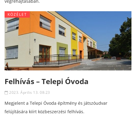
végrehajtásában.
KÖZÉLET
Felhívás – Telepi Óvoda
2023. Április 13. 08:23
Megjelent a Telepi Óvoda építmény és játszóudvar
felújítására kiírt közbeszerzési felhívás.