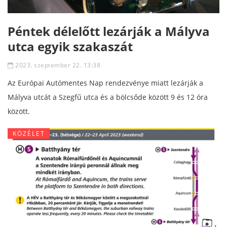
Péntek délelőtt lezárják a Mályva
utca egyik szakaszát
2023. szeptember 22. 13:38
Az Európai Autómentes Nap rendezvénye miatt lezárják a
Mályva utcát a Szegfű utca és a bölcsőde között 9 és 12 óra
között.
KÖZÉLET