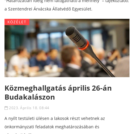
"Határozatlan ideig nem látogatható a menhely” – tájékoztaott
a Szentendrei Árvácska Állatvédő Egyesület.
KÖZÉLET
Közmeghallgatás április 26-án
Budakalászon
2023. Április 18. 08:44
A nyílt testületi ülésen a lakosok részt vehetnek az
önkormányzati feladatok meghatározásában és