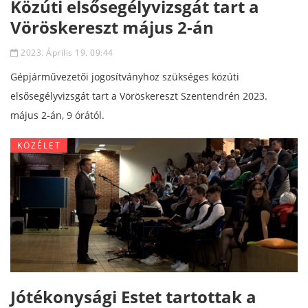
Közúti elsősegélyvizsgát tart a
Vöröskereszt május 2-án
2023. Április 19. 09:44
Gépjárművezetői jogosítványhoz szükséges közúti
elsősegélyvizsgát tart a Vöröskereszt Szentendrén 2023.
május 2-án, 9 órától.
KÖZÉLET
Jótékonysági Estet tartottak a