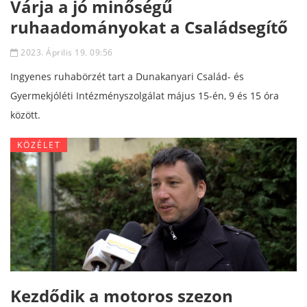
Várja a jó minőségű
ruhaadományokat a Családsegítő
2023. Április 19. 09:56
Ingyenes ruhabörzét tart a Dunakanyari Család- és
Gyermekjóléti Intézményszolgálat május 15-én, 9 és 15 óra
között.
KÖZÉLET
Kezdődik a motoros szezon