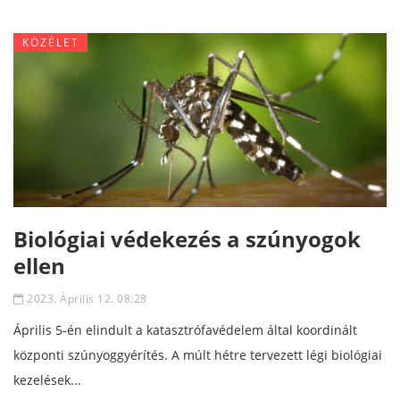
KÖZÉLET
Biológiai védekezés a szúnyogok
ellen
2023. Április 12. 08:28
Április 5-én elindult a katasztrófavédelem által koordinált
központi szúnyoggyérítés. A múlt hétre tervezett légi biológiai
kezelések...