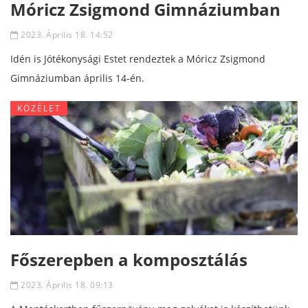
Móricz Zsigmond Gimnáziumban
2023. Április 18. 14:52
Idén is Jótékonysági Estet rendeztek a Móricz Zsigmond
Gimnáziumban április 14-én.
KÖZÉLET
Főszerepben a komposztálás
2023. Április 18. 09:13