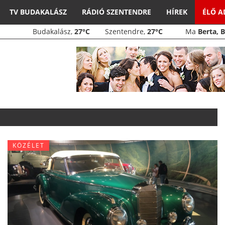
TV BUDAKALÁSZ
RÁDIÓ SZENTENDRE
HÍREK
ÉLŐ 
Budakalász,
27°C
Szentendre,
27°C
Ma
Berta, 
KÖZÉLET