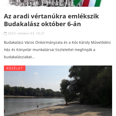
Az aradi vértanúkra emlékszik
Budakalász október 6-án
2023. október 03. 16:21
Budakalász Város Önkormányzata és a Kós Károly Művelődési
Ház és Könyvtár munkatársai tisztelettel meghívják a
budakalásziakat...
KÖZÉLET