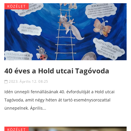
KÖZÉLET
40 éves a Hold utcai Tagóvoda
2023. Április 12. 08:25
Idén ünnepli fennállásának 40. évfordulóját a Hold utcai
Tagóvoda, amit négy héten át tartó eseménysorozattal
ünnepelnek. Április...
KÖZÉLET