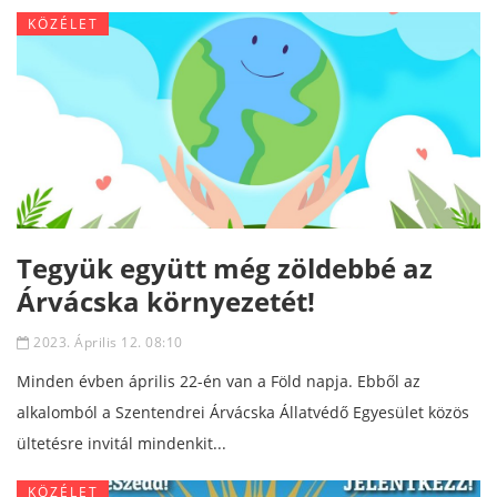
KÖZÉLET
Tegyük együtt még zöldebbé az
Árvácska környezetét!
2023. Április 12. 08:10
Minden évben április 22-én van a Föld napja. Ebből az
alkalomból a Szentendrei Árvácska Állatvédő Egyesület közös
ültetésre invitál mindenkit...
KÖZÉLET