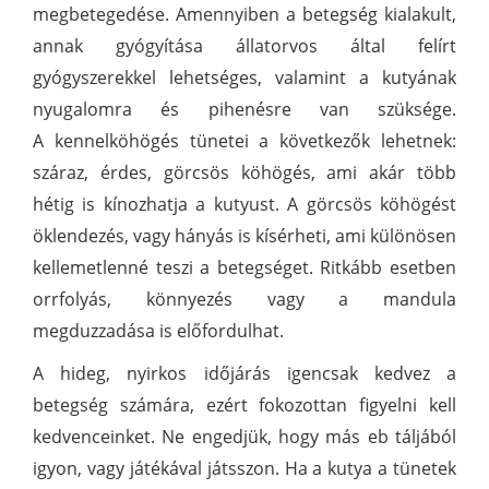
megbetegedése. Amennyiben a betegség kialakult,
annak gyógyítása állatorvos által felírt
gyógyszerekkel lehetséges, valamint a kutyának
nyugalomra és pihenésre van szüksége.
A kennelköhögés tünetei a következők lehetnek:
száraz, érdes, görcsös köhögés, ami akár több
hétig is kínozhatja a kutyust. A görcsös köhögést
öklendezés, vagy hányás is kísérheti, ami különösen
kellemetlenné teszi a betegséget. Ritkább esetben
orrfolyás, könnyezés vagy a mandula
megduzzadása is előfordulhat.
A hideg, nyirkos időjárás igencsak kedvez a
betegség számára, ezért fokozottan figyelni kell
kedvenceinket. Ne engedjük, hogy más eb táljából
igyon, vagy játékával játsszon. Ha a kutya a tünetek