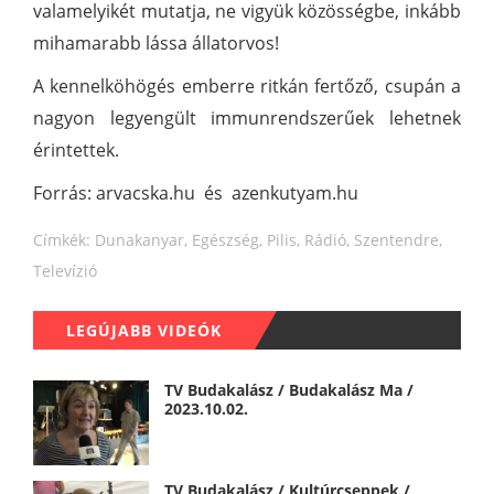
valamelyikét mutatja, ne vigyük közösségbe, inkább
mihamarabb lássa állatorvos!
A kennelköhögés emberre ritkán fertőző, csupán a
nagyon legyengült immunrendszerűek lehetnek
érintettek.
Forrás: arvacska.hu és azenkutyam.hu
Címkék:
Dunakanyar
,
Egészség
,
Pilis
,
Rádió
,
Szentendre
,
Televízió
LEGÚJABB VIDEÓK
TV Budakalász / Budakalász Ma /
2023.10.02.
TV Budakalász / Kultúrcseppek /