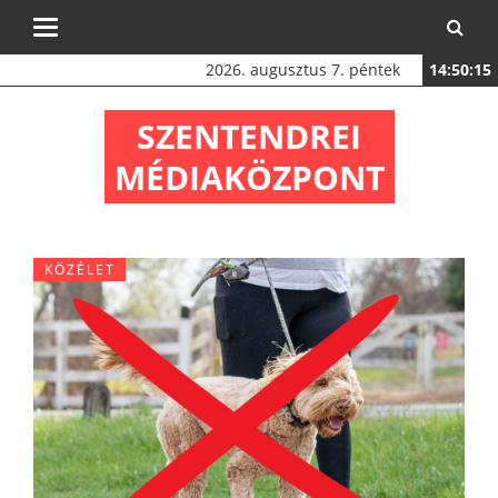
Toggle
navigation
2026. augusztus 7. péntek
14:50:16
SZENTENDREI
MÉDIAKÖZPONT
KÖZÉLET