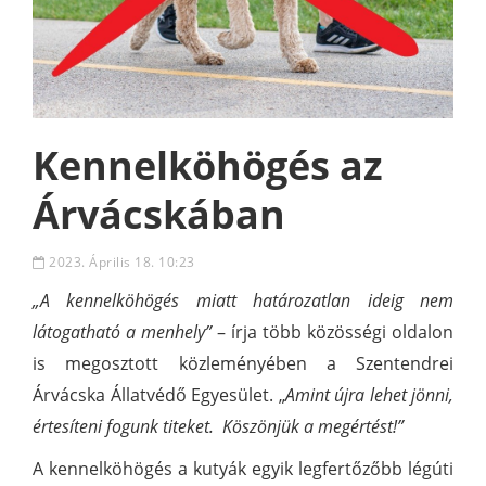
Kennelköhögés az
Árvácskában
2023. Április 18. 10:23
„A kennelköhögés miatt határozatlan ideig nem
látogatható a menhely”
– írja több közösségi oldalon
is megosztott közleményében a Szentendrei
Árvácska Állatvédő Egyesület. „
Amint újra lehet jönni,
értesíteni fogunk titeket. Köszönjük a megértést!”
A kennelköhögés a kutyák egyik legfertőzőbb légúti