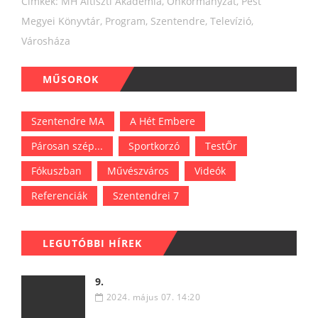
Címkék:
MH Altiszti Akadémia
,
Önkormányzat
,
Pest
Megyei Könyvtár
,
Program
,
Szentendre
,
Televízió
,
Városháza
MŰSOROK
Szentendre MA
A Hét Embere
Párosan szép...
Sportkorzó
TestŐr
Fókuszban
Művészváros
Videók
Referenciák
Szentendrei 7
LEGUTÓBBI HÍREK
9.
2024. május 07. 14:20