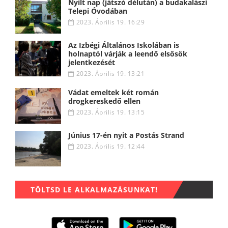
Nyílt nap (játszó délután) a budakalászi
Telepi Óvodában
2023. Április 19. 16:29
Az Izbégi Általános Iskolában is
holnaptól várják a leendő elsősök
jelentkezését
2023. Április 19. 13:21
Vádat emeltek két román
drogkereskedő ellen
2023. Április 19. 13:15
Június 17-én nyit a Postás Strand
2023. Április 19. 12:44
TÖLTSD LE ALKALMAZÁSUNKAT!